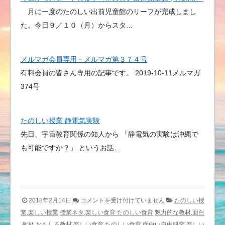
月に一度のたのしい出前児童館のリーフが完成しまし
た。今日９／１０（月）からスタ…
メルマガ会員専用－メルマガ第３７４号
有料会員の皆さん専用の記事です。 2019-10-11メルマガ
374号
たのしい授業 静電気実験
先日、宇宙教育関係の知人から 「静電気の実験は沖縄で
も可能ですか？」 というお話…
今
2018年2月14日
コメントを受け付けていません
たのしい授
は
業,楽しい授業,授業ネタ,楽しい食育 たのしい食育,魅力的な教材,面白
い
教材,おもしろ教材,楽しい食育 たのしい食育,面白い自由研究,楽しい