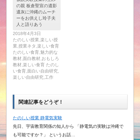
の親 板倉聖宣の遺影
遺灰に沖縄のムーチ
ーをお供えし玲子夫
人と語りあう
2018年4月3日
たのしい授業,楽しい授
業,授業ネタ,楽しい食育
たのしい食育,魅力的な
教材,面白教材,おもしろ
教材,楽しい食育 たのし
い食育,面白い自由研究,
楽しい自由研究,工作
関連記事をどうぞ！
たのしい授業 静電気実験
先日、宇宙教育関係の知人から 「静電気の実験は沖縄で
も可能ですか？」 というお話…