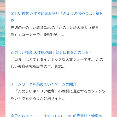
楽しい授業 おすすめ読み語り「きょうのおやつは」福音
館
先週のたのしい教育Cafeの「たのしい読み語り（福音
館）」コーナーで、S先生が、…
たのしい授業 天体観測編｜部分日食をたのしもう！
「日食」はとてもダイナミックな天文ショーです。 たの
しい教育研究所設立の年、具志…
チームワークを高めていくゲームの紹介
「たのしいキャリア教育」の教材に直結するコンテンツ
をいくつもそろえた兄弟サイト…
今日からスタートします〈たのしい出前児童館；沖縄市〉