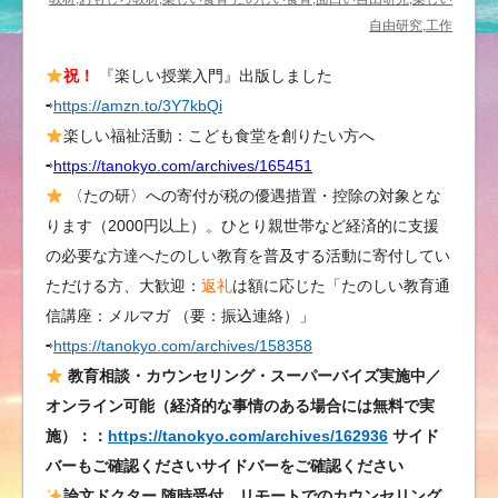
な
自由研究,工作
い
祝！
『楽しい授業入門』出版しました
板
⇨
https://amzn.to/3Y7kbQi
倉
先
楽しい福祉活動：こども食堂を創りたい方へ
生
⇨
https://tanokyo.com/archives/165451
の
〈たの研〉への寄付が税の優遇措置・控除の対象とな
こ
ります（2000円以上）。ひとり親世帯など経済的に支援
と
の必要な方達へたのしい教育を普及する活動に寄付してい
は
ただける方、大歓迎：
返礼
は額に応じた「たのしい教育通
信講座：メルマガ （要：振込連絡）」
⇨
https://tanokyo.com/archives/158358
教育相談・カウンセリング・スーパーバイズ実施中／
オンライン可能（経済的な事情のある場合には無料で実
施）：：
https://tanokyo.com/archives/162936
サイド
バーもご確認くださいサイドバーをご確認ください
論文ドクター 随時受付、リモートでのカウンセリング