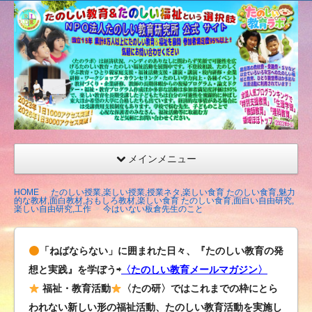
たの
しい
教育
研究
所
（沖
縄）
公式
メインメニュー
サイ
ト
HOME
たのしい授業,楽しい授業,授業ネタ,楽しい食育 たのしい食育,魅力
的な教材,面白教材,おもしろ教材,楽しい食育 たのしい食育,面白い自由研究,
楽しい自由研究,工作
今はいない板倉先生のこと
「ねばならない」に囲まれた日々、『たのしい教育の発
想と実践』を学ぼう⇨
〈たのしい教育メールマガジン〉
福祉・教育活動
〈たの研〉ではこれまでの枠にとら
われない新しい形の福祉活動、たのしい教育活動を実施し