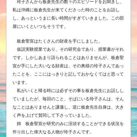
玲子さんから板倉先生の数々のエピソードをお聞きし、
私は沖縄に板倉先生が来てくださった時のことをお話し
し、あっというまに長い時間がすぎていきました。この部
屋にいくといつもそうです。
板倉聖宣はたくさんの財産を手にしました。
仮説実験授業であり、その研究会であり、授業書がそれ
です。しかしあまり語られることはありませんが、板倉聖
宣が手にした大いなる財産は、その奥様の玲子さんであっ
たことを、ここにはっきりと記しておかなくてはと思って
います。
私がいくと帰る時には必ずその事を板倉先生にお話しし
ていましたが、毎回のこと、そばにいる玲子さんは、そん
なことはありませんと謙遜し、逆に板倉先生自身は、大き
く声を上げて賛同して下さっていました。
師 板倉聖宣が研究のみに没頭することができる状況を
作り出した偉大なる人物が玲子さんです。