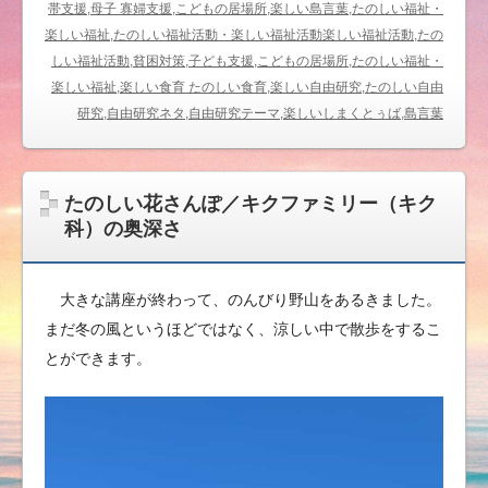
帯支援,母子 寡婦支援,こどもの居場所,楽しい島言葉,たのしい福祉・
楽しい福祉,たのしい福祉活動・楽しい福祉活動楽しい福祉活動,たの
しい福祉活動,貧困対策,子ども支援,こどもの居場所,たのしい福祉・
楽しい福祉,楽しい食育 たのしい食育,楽しい自由研究,たのしい自由
研究,自由研究ネタ,自由研究テーマ,楽しいしまくとぅば,島言葉
たのしい花さんぽ／キクファミリー（キク
科）の奥深さ
大きな講座が終わって、のんびり野山をあるきました。
まだ冬の風というほどではなく、涼しい中で散歩をするこ
とができます。