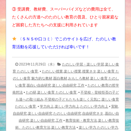
③ 受講費、教材費、スーパーバイズなどの費用は全て、
たくさんの方達へのたのしい教育の普及、ひとり親家庭な
ど困窮した方たちへの支援に利用されています
〈ＳＮＳや口コミ〉でこのサイトを広げ、たのしい教
育活動を応援していただければ幸いです！
2023年11月29日（水）
たのしい学習・楽しい学習,楽しい食
育 たのしい食育,
•
たのしい授業,楽しい授業,授業ネタ,楽しい食育 た
のしい食育,魅力的な教材,面白教材,おもしろ教材,楽しい食育 たのし
い食育,面白い自由研究,楽しい自由研究,工作
•
たのしい教育の哲学
発想法
•
たの研,楽しい食育 たのしい食育,
•
不登校・登校拒否の子ど
も達への取り組み,不登校の子どもたちも楽しく元気に,楽しい食育
たのしい食育,
•
学力向上,楽しい学力向上,たのしい学力向上
•
実験,
自由研究,楽しい自由研究,たのしい自由研究,自由研究ネタ,,面白い自
由研究,楽しい自由研究,工作
•
教育技術・教育方法,楽しい教育技
術、たのしい教育方法,楽しい教育方法
•
楽しい学力.たのしい学力,