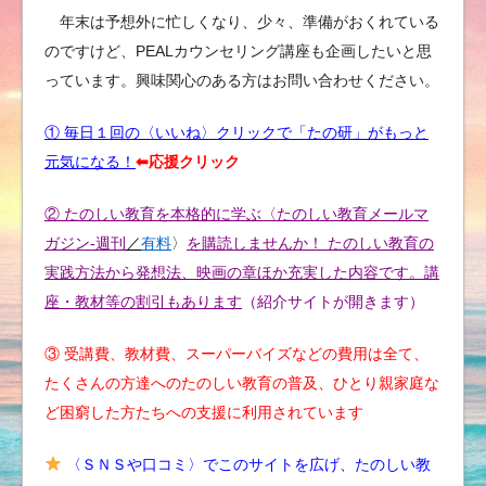
年末は予想外に忙しくなり、少々、準備がおくれている
のですけど、PEALカウンセリング講座も企画したいと思
っています。興味関心のある方はお問い合わせください。
① 毎日１回の〈いいね〉クリックで「たの研」がもっと
元気になる！
⬅︎応援クリック
② たのしい教育を本格的に学ぶ〈たのしい教育メールマ
ガジン-週刊
／
有料
〉
を購読しませんか！ たのしい教育の
実践方法から発想法、映画の章ほか充実した内容です。講
座・教材等の割引もあります
（紹介サイトが開きます）
③ 受講費、教材費、スーパーバイズなどの費用は全て、
たくさんの方達へのたのしい教育の普及、ひとり親家庭な
ど困窮した方たちへの支援に利用されています
〈ＳＮＳや口コミ〉でこのサイトを広げ、たのしい教