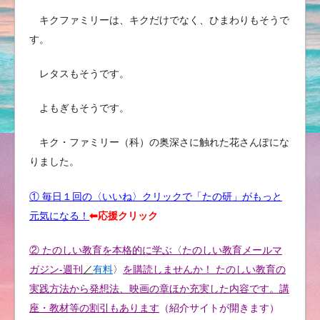
キクファミリーは、キクだけでなく、ひまわりもそうで
す。
レタスもそうです。
よもぎもそうです。
キク・ファミリー（科）の奥深さに触れた花さんぽにな
りました。
① 毎日１回の〈いいね〉クリックで「たの研」がもっと
元気になる！
⬅︎応援クリック
② たのしい教育を本格的に学ぶ〈たのしい教育メールマ
ガジン-週刊
／
有料
〉
を購読しませんか！ たのしい教育の
実践方法から発想法、映画の章ほか充実した内容です。講
座・教材等の割引もあります
（紹介サイトが開きます）