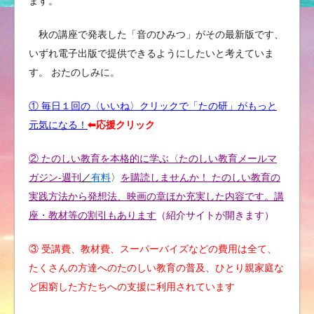
ます。
秋の講座で発表した「音のひみつ」がその最新版です、
いずれ電子出版で提供できるようにしたいと考えていま
す。 おたのしみに。
① 毎日１回の〈いいね〉クリックで「たの研」がもっと
元気になる！
⬅︎応援クリック
② たのしい教育を本格的に学ぶ〈たのしい教育メールマ
ガジン-週刊
／
有料
〉
を購読しませんか！ たのしい教育の
実践方法から発想法、映画の章ほか充実した内容です。講
座・教材等の割引もあります
（紹介サイトが開きます）
③ 受講費、教材費、スーパーバイズなどの費用は全て、
たくさんの方達へのたのしい教育の普及、ひとり親家庭な
ど困窮した方たちへの支援に利用されています