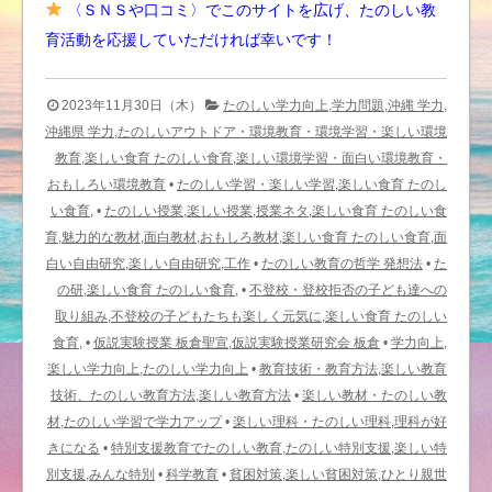
〈ＳＮＳや口コミ〉でこのサイトを広げ、たのしい教
育活動を応援していただければ幸いです！
2023年11月30日（木）
たのしい学力向上,学力問題,沖縄 学力,
沖縄県 学力,たのしいアウトドア・環境教育・環境学習・楽しい環境
教育,楽しい食育 たのしい食育,楽しい環境学習・面白い環境教育・
おもしろい環境教育
•
たのしい学習・楽しい学習,楽しい食育 たのし
い食育,
•
たのしい授業,楽しい授業,授業ネタ,楽しい食育 たのしい食
育,魅力的な教材,面白教材,おもしろ教材,楽しい食育 たのしい食育,面
白い自由研究,楽しい自由研究,工作
•
たのしい教育の哲学 発想法
•
た
の研,楽しい食育 たのしい食育,
•
不登校・登校拒否の子ども達への
取り組み,不登校の子どもたちも楽しく元気に,楽しい食育 たのしい
食育,
•
仮説実験授業 板倉聖宣,仮説実験授業研究会 板倉
•
学力向上,
楽しい学力向上,たのしい学力向上
•
教育技術・教育方法,楽しい教育
技術、たのしい教育方法,楽しい教育方法
•
楽しい教材・たのしい教
材,たのしい学習で学力アップ
•
楽しい理科・たのしい理科,理科が好
きになる
•
特別支援教育でたのしい教育,たのしい特別支援,楽しい特
別支援,みんな特別
•
科学教育
•
貧困対策,楽しい貧困対策,ひとり親世