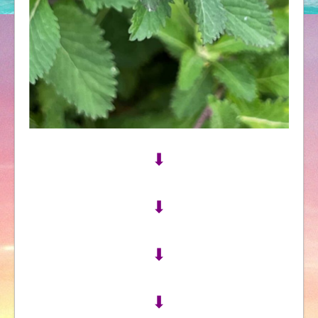
⬇︎
⬇︎
⬇︎
⬇︎