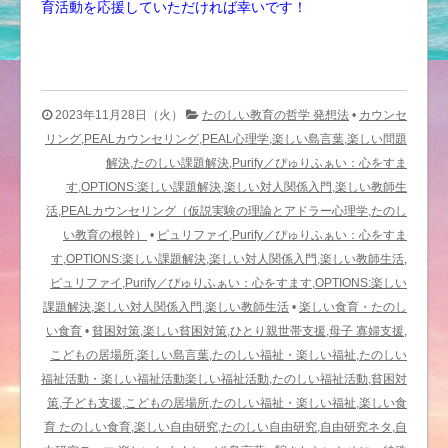
育活動を応援していただければ幸いです！
2023年11月28日（火）
たのしい教育の哲学 発想法
•
カウンセ
リング,PEALカウンセリング,PEAL心理学,楽しい島言葉,楽しい問題
解決,たのしい課題解決,Purify／ぴゅりふぁい：心をすま
す,OPTIONS:楽しい課題解決,楽しい対人関係入門,楽しい教師生
活,PEALカウンセリング（仮説実験の理論とアドラー心理学,たのし
い教育の根幹）
•
ピュリファイ,Purify／ぴゅりふぁい：心をすま
す,OPTIONS:楽しい課題解決,楽しい対人関係入門,楽しい教師生活,
ピュリファイ,Purify／ぴゅりふぁい：心をすます,OPTIONS:楽しい
課題解決,楽しい対人関係入門,楽しい教師生活
•
楽しい食育・たのし
い食育
•
貧困対策,楽しい貧困対策,ひとり親世帯支援,母子 寡婦支援,
こどもの居場所,楽しい島言葉,たのしい福祉・楽しい福祉,たのしい
福祉活動・楽しい福祉活動楽しい福祉活動,たのしい福祉活動,貧困対
策,子ども支援,こどもの居場所,たのしい福祉・楽しい福祉,楽しい食
育 たのしい食育,楽しい自由研究,たのしい自由研究,自由研究ネタ,自