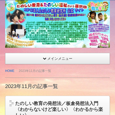
たの
しい
教育
研究
所
（沖
縄）
公式
メインメニュー
サイ
ト
HOME
2023年11月の記事一覧
2023年11月の記事一覧
たのしい教育の発想法／板倉発想法入門
〈わからないけど楽しい〉〈わかるから楽