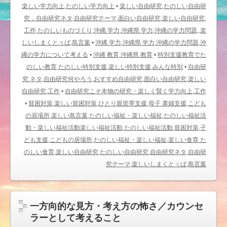
楽しい学力向上,たのしい学力向上
•
楽しい自由研究,たのしい自由研
究，自由研究ネタ,自由研究テーマ,面白い自由研究,楽しい自由研究,
工作,たのしいものづくり,沖縄 学力,沖縄県 学力,沖縄の学力問題,,楽
しいしまくとぅば,島言葉
•
沖縄 学力,沖縄県 学力,沖縄の学力問題,沖
縄の学力について考える
•
沖縄 教育,沖縄県 教育
•
特別支援教育でた
のしい教育,たのしい特別支援,楽しい特別支援,みんな特別
•
自由研
究 ネタ,自由研究何やろう,おすすめ自由研究,面白い自由研究,楽しい
自由研究,工作
•
自由研究こそ本物の研究・楽しく賢く学力向上,工作
•
貧困対策,楽しい貧困対策,ひとり親世帯支援,母子 寡婦支援,こども
の居場所,楽しい島言葉,たのしい福祉・楽しい福祉,たのしい福祉活
動・楽しい福祉活動楽しい福祉活動,たのしい福祉活動,貧困対策,子
ども支援,こどもの居場所,たのしい福祉・楽しい福祉,楽しい食育 た
のしい食育,楽しい自由研究,たのしい自由研究,自由研究ネタ,自由研
究テーマ,楽しいしまくとぅば,島言葉
一方向的な見方・考え方の怖さ／カウンセ
ラーとして考えること