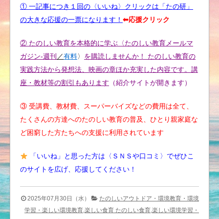
① 一記事につき１回の〈いいね〉クリックは「たの研」
の大きな応援の一票になります！
⬅︎応援クリック
② たのしい教育を本格的に学ぶ〈たのしい教育メールマ
ガジン-週刊
／
有料
〉
を購読しませんか！ たのしい教育の
実践方法から発想法、映画の章ほか充実した内容です。講
座・教材等の割引もあります
（紹介サイトが開きます）
③ 受講費、教材費、スーパーバイズなどの費用は全て、
たくさんの方達へのたのしい教育の普及、ひとり親家庭な
ど困窮した方たちへの支援に利用されています
「いいね」と思った方は〈ＳＮＳや口コミ〉でぜひこ
のサイトを広げ、応援してください！
2025年07月30日（水）
たのしいアウトドア・環境教育・環境
学習・楽しい環境教育,楽しい食育 たのしい食育,楽しい環境学習・