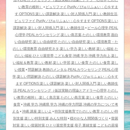
活,PEALカウンセリング（仮説実験の理論とアドラー心理学,たのし
い教育の根幹）
•
ピュリファイ,Purify／ぴゅりふぁい：心をすま
す,OPTIONS:楽しい課題解決,楽しい対人関係入門,楽しい教師生活,
ピュリファイ,Purify／ぴゅりふぁい：心をすます,OPTIONS:楽しい
課題解決,楽しい対人関係入門,楽しい教師生活
•
ピール心理学,PEAL
心理学,PEALカウンセリング,楽しい島言葉,たのしい環境教育,面白
い自由研究,楽しい自由研究,たのしい自由研究,楽しい環境教育・た
のしい環境教育,自由研究ネタ,楽しい学力,楽しい教材,楽しい福祉,た
のしい福祉,ひとり親世帯,こども食堂,沖縄 学力,沖縄 学力向上,楽し
い福祉＆教育,楽しい教材,楽しい学習,楽しい食育 たのしい食育,楽し
い授業
•
問題解決,教師のメンタル,PEALカウンセリング,PEAL心理
学,楽しい問題解決,たのしい課題解決,Purify／ぴゅりふぁい：心をす
ます,OPTIONS:楽しい課題解決,楽しい対人関係入門,楽しい教師生
活,PEALカウンセリング（仮説実験の理論とアドラー心理学,たのし
い教育の根幹）,楽しく島言葉,たのしい島言葉,楽しい食育,たのしい
食育
•
沖縄 学力,沖縄県 学力,沖縄の学力問題,沖縄の学力について考
える
•
沖縄 講座 楽しいよ
•
特別支援教育でたのしい教育,たのしい特
別支援,楽しい特別支援,みんな特別
•
穏やかな人間関係づくり
•
貧困
対策,楽しい貧困対策,ひとり親世帯支援,母子 寡婦支援,こどもの居場