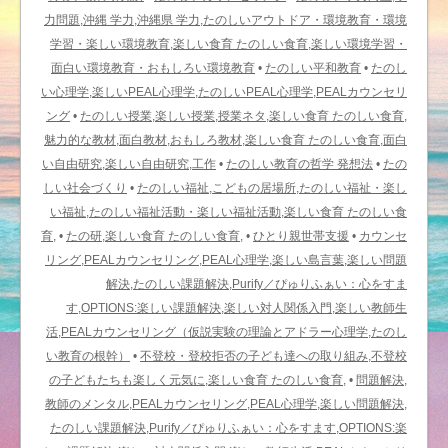
力問題,沖縄 学力,沖縄県 学力,たのしいアウトドア・環境教育・環境
学習・楽しい環境教育,楽しい食育 たのしい食育,楽しい環境学習・
面白い環境教育・おもしろい環境教育
•
たのしい平和教育
•
たのし
い心理学,楽しいPEAL心理学,たのしいPEAL心理学,PEALカウンセリ
ング
•
たのしい授業,楽しい授業,授業ネタ,楽しい食育 たのしい食育,
魅力的な教材,面白教材,おもしろ教材,楽しい食育 たのしい食育,面白
い自由研究,楽しい自由研究,工作
•
たのしい教育の哲学 発想法
•
たの
しい社会づくり
•
たのしい福祉,こどもの居場所,たのしい福祉・楽し
い福祉,たのしい福祉活動・楽しい福祉活動,楽しい食育 たのしい食
育,
•
たの研,楽しい食育 たのしい食育,
•
ひとり親世帯支援
•
カウンセ
リング,PEALカウンセリング,PEAL心理学,楽しい島言葉,楽しい問題
解決,たのしい課題解決,Purify／ぴゅりふぁい：心をすま
す,OPTIONS:楽しい課題解決,楽しい対人関係入門,楽しい教師生
活,PEALカウンセリング（仮説実験の理論とアドラー心理学,たのし
い教育の根幹）
•
不登校・登校拒否の子ども達への取り組み,不登校
の子どもたちも楽しく元気に,楽しい食育 たのしい食育,
•
問題解決,
教師のメンタル,PEALカウンセリング,PEAL心理学,楽しい問題解決,
たのしい課題解決,Purify／ぴゅりふぁい：心をすます,OPTIONS:楽