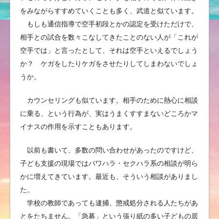
をみながらすすめていくことも多く、武道と似ています。
もしも通信指導で空手初段とかの認定を受けただけで、
相手との試合を数々こなしてきたことのない人が「これが
空手では」と言ったとして、それは空手といえるでしょう
か？ ケガをしたりケガをさせたりしてしまわないでしょ
うか。
カウンセリングも似ています。相手のために熱心に相談
に乗る、という行為が、実はうまくすすまないどころかマ
イナスの作用を示すこともあります。
以前も書いて、多数の問い合わせがあったのですけど、
子ども支援の現場ではパワハラ・セクハラ系の相談が明ら
かに増えてきています。最近も、そういう相談がありまし
た。
学校の教師であっても逮捕、懲戒処分される人たちがあ
とをたちません。「急募」という張り紙の多い子どもの居