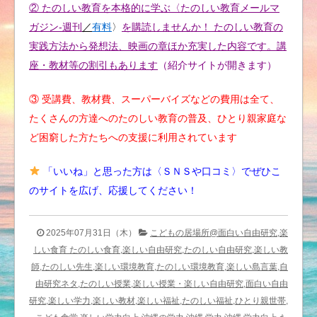
② たのしい教育を本格的に学ぶ〈たのしい教育メールマ
ガジン-週刊
／
有料
〉
を購読しませんか！ たのしい教育の
実践方法から発想法、映画の章ほか充実した内容です。講
座・教材等の割引もあります
（紹介サイトが開きます）
③ 受講費、教材費、スーパーバイズなどの費用は全て、
たくさんの方達へのたのしい教育の普及、ひとり親家庭な
ど困窮した方たちへの支援に利用されています
「いいね」と思った方は〈ＳＮＳや口コミ〉でぜひこ
のサイトを広げ、応援してください！
2025年07月31日（木）
こどもの居場所@面白い自由研究,楽
しい食育 たのしい食育,楽しい自由研究,たのしい自由研究,楽しい教
師,たのしい先生,楽しい環境教育,たのしい環境教育,楽しい島言葉,自
由研究ネタ,たのしい授業,楽しい授業・楽しい自由研究,面白い自由
研究,楽しい学力,楽しい教材,楽しい福祉,たのしい福祉,ひとり親世帯,