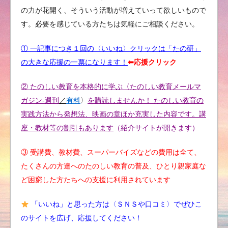
の力が花開く、そういう活動が増えていって欲しいもので
す。必要を感じている方たちは気軽にご相談ください。
① 一記事につき１回の〈いいね〉クリックは「たの研」
の大きな応援の一票になります！
⬅︎応援クリック
② たのしい教育を本格的に学ぶ〈たのしい教育メールマ
ガジン-週刊
／
有料
〉
を購読しませんか！ たのしい教育の
実践方法から発想法、映画の章ほか充実した内容です。講
座・教材等の割引もあります
（紹介サイトが開きます）
③ 受講費、教材費、スーパーバイズなどの費用は全て、
たくさんの方達へのたのしい教育の普及、ひとり親家庭な
ど困窮した方たちへの支援に利用されています
「いいね」と思った方は〈ＳＮＳや口コミ〉でぜひこ
のサイトを広げ、応援してください！