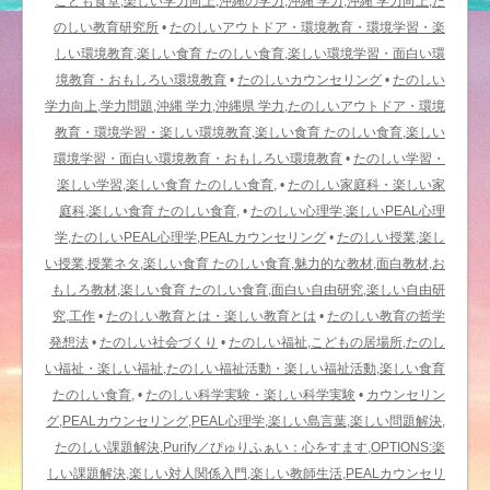
こども食堂,楽しい学力向上,沖縄の学力,沖縄 学力,沖縄 学力向上,た
のしい教育研究所
•
たのしいアウトドア・環境教育・環境学習・楽
しい環境教育,楽しい食育 たのしい食育,楽しい環境学習・面白い環
境教育・おもしろい環境教育
•
たのしいカウンセリング
•
たのしい
学力向上,学力問題,沖縄 学力,沖縄県 学力,たのしいアウトドア・環境
教育・環境学習・楽しい環境教育,楽しい食育 たのしい食育,楽しい
環境学習・面白い環境教育・おもしろい環境教育
•
たのしい学習・
楽しい学習,楽しい食育 たのしい食育,
•
たのしい家庭科・楽しい家
庭科,楽しい食育 たのしい食育,
•
たのしい心理学,楽しいPEAL心理
学,たのしいPEAL心理学,PEALカウンセリング
•
たのしい授業,楽し
い授業,授業ネタ,楽しい食育 たのしい食育,魅力的な教材,面白教材,お
もしろ教材,楽しい食育 たのしい食育,面白い自由研究,楽しい自由研
究,工作
•
たのしい教育とは・楽しい教育とは
•
たのしい教育の哲学
発想法
•
たのしい社会づくり
•
たのしい福祉,こどもの居場所,たのし
い福祉・楽しい福祉,たのしい福祉活動・楽しい福祉活動,楽しい食育
たのしい食育,
•
たのしい科学実験・楽しい科学実験
•
カウンセリン
グ,PEALカウンセリング,PEAL心理学,楽しい島言葉,楽しい問題解決,
たのしい課題解決,Purify／ぴゅりふぁい：心をすます,OPTIONS:楽
しい課題解決,楽しい対人関係入門,楽しい教師生活,PEALカウンセリ