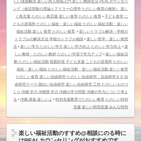
しい課題解決,楽しい対人関係入門,楽しい教師生活,PEALカウンセリ
ング（仮説実験の理論とアドラー心理学,たのしい教育の根幹）,楽し
く島言葉,たのしい島言葉,楽しい食育,たのしい食育
•
子ども食堂,こ
どもの居場所,たのしい福祉・楽しい福祉,たのしい福祉活動・楽しい
福祉活動,楽しい食育 たのしい食育,
•
楽しいトラブル解決－学校の
トラブルの解決方法,学校のトラブル相談
•
楽しい哲学・楽しい発想
法
•
楽しい学力.たのしい学力,楽しい学力向上,たのしい学力向上
•
楽
しい教材・たのしい教材,たのしい学習で学力アップ
•
楽しい福祉活
動,たのしい福祉活動,貧困対策,子ども支援,こどもの居場所,たのしい
福祉・楽しい福祉,たのしい福祉活動・楽しい福祉活動,楽しい食育
たのしい食育,楽しい自由研究,たのしい自由研究，自由研究ネタ,自
由研究テーマ,面白い自由研究,楽しい自由研究,工作,たのしいものづ
くり,沖縄 学力,沖縄県 学力,沖縄の学力問題,沖縄の学力について考え
る
•
沖縄 講座 楽しいよ
•
特別支援教育でたのしい教育,たのしい特別
支援,楽しい特別支援,みんな特別
楽しい福祉活動のすすめ@相談にのる時に
はPEALカウンセリングがおすすめです