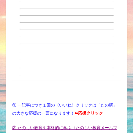
① 一記事につき１回の〈いいね〉クリックは「たの研」
の大きな応援の一票になります！
⬅︎応援クリック
② たのしい教育を本格的に学ぶ〈たのしい教育メールマ