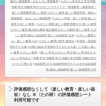
面白い環境教育・おもしろい環境教育
•
たのしい学力向上,学力問題,
沖縄 学力,沖縄県 学力,たのしいアウトドア・環境教育・環境学習・
楽しい環境教育,楽しい食育 たのしい食育,楽しい環境学習・面白い
環境教育・おもしろい環境教育
•
たのしい学習・楽しい学習,楽しい
食育 たのしい食育,
•
たのしい授業,楽しい授業,授業ネタ,楽しい食育
たのしい食育,魅力的な教材,面白教材,おもしろ教材,楽しい食育 たの
しい食育,面白い自由研究,楽しい自由研究,工作
•
たのしい教育と
は・楽しい教育とは
•
たのしい教育の哲学 発想法
•
不登校・登校拒
否の子ども達への取り組み,不登校の子どもたちも楽しく元気に,楽し
い食育 たのしい食育,
•
楽しい学力.たのしい学力,楽しい学力向上,た
のしい学力向上
•
沖縄 学力,沖縄県 学力,沖縄の学力問題,沖縄の学力
について考える
•
自由研究 ネタ,自由研究何やろう,おすすめ自由研
究,面白い自由研究,楽しい自由研究,工作
評価感想なくして〈楽しい教育・楽しい福
祉〉なし ※〈たの研〉の評価感想シート
利用可能です