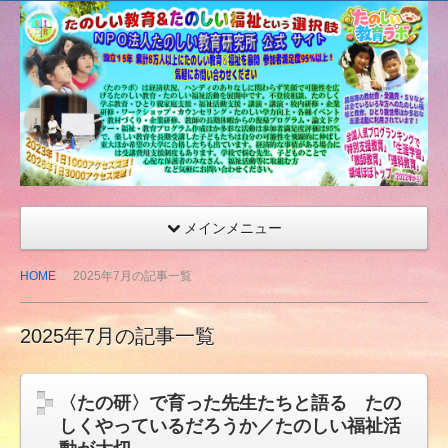
たの
しい
教育
研究
所
（沖
縄）
公式
メインメニュー
サイ
ト
HOME
2025年7月の記事一覧
2025年7月の記事一覧
〈たの研〉で育った先生たちと語る たの
しくやっているだろうか／たのしい福祉活