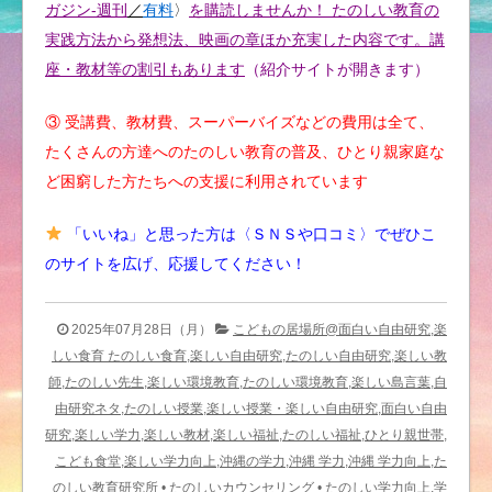
ガジン-週刊
／
有料
〉
を購読しませんか！ たのしい教育の
実践方法から発想法、映画の章ほか充実した内容です。講
座・教材等の割引もあります
（紹介サイトが開きます）
③ 受講費、教材費、スーパーバイズなどの費用は全て、
たくさんの方達へのたのしい教育の普及、ひとり親家庭な
ど困窮した方たちへの支援に利用されています
「いいね」と思った方は〈ＳＮＳや口コミ〉でぜひこ
のサイトを広げ、応援してください！
2025年07月28日（月）
こどもの居場所@面白い自由研究,楽
しい食育 たのしい食育,楽しい自由研究,たのしい自由研究,楽しい教
師,たのしい先生,楽しい環境教育,たのしい環境教育,楽しい島言葉,自
由研究ネタ,たのしい授業,楽しい授業・楽しい自由研究,面白い自由
研究,楽しい学力,楽しい教材,楽しい福祉,たのしい福祉,ひとり親世帯,
こども食堂,楽しい学力向上,沖縄の学力,沖縄 学力,沖縄 学力向上,た
のしい教育研究所
•
たのしいカウンセリング
•
たのしい学力向上,学