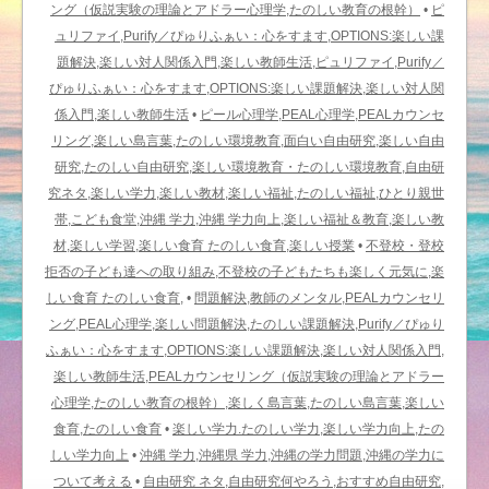
ング（仮説実験の理論とアドラー心理学,たのしい教育の根幹）
•
ピ
ュリファイ,Purify／ぴゅりふぁい：心をすます,OPTIONS:楽しい課
題解決,楽しい対人関係入門,楽しい教師生活,ピュリファイ,Purify／
ぴゅりふぁい：心をすます,OPTIONS:楽しい課題解決,楽しい対人関
係入門,楽しい教師生活
•
ピール心理学,PEAL心理学,PEALカウンセ
リング,楽しい島言葉,たのしい環境教育,面白い自由研究,楽しい自由
研究,たのしい自由研究,楽しい環境教育・たのしい環境教育,自由研
究ネタ,楽しい学力,楽しい教材,楽しい福祉,たのしい福祉,ひとり親世
帯,こども食堂,沖縄 学力,沖縄 学力向上,楽しい福祉＆教育,楽しい教
材,楽しい学習,楽しい食育 たのしい食育,楽しい授業
•
不登校・登校
拒否の子ども達への取り組み,不登校の子どもたちも楽しく元気に,楽
しい食育 たのしい食育,
•
問題解決,教師のメンタル,PEALカウンセリ
ング,PEAL心理学,楽しい問題解決,たのしい課題解決,Purify／ぴゅり
ふぁい：心をすます,OPTIONS:楽しい課題解決,楽しい対人関係入門,
楽しい教師生活,PEALカウンセリング（仮説実験の理論とアドラー
心理学,たのしい教育の根幹）,楽しく島言葉,たのしい島言葉,楽しい
食育,たのしい食育
•
楽しい学力.たのしい学力,楽しい学力向上,たの
しい学力向上
•
沖縄 学力,沖縄県 学力,沖縄の学力問題,沖縄の学力に
ついて考える
•
自由研究 ネタ,自由研究何やろう,おすすめ自由研究,