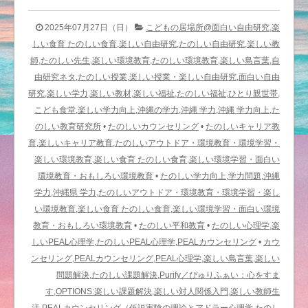
2025年07月27日（日）
こどもの居場所@面白い自由研究,楽
しい食育 たのしい食育,楽しい自由研究,たのしい自由研究,楽しい教
師,たのしい先生,楽しい環境教育,たのしい環境教育,楽しい島言葉,自
由研究ネタ,たのしい授業,楽しい授業・楽しい自由研究,面白い自由
研究,楽しい学力,楽しい教材,楽しい福祉,たのしい福祉,ひとり親世帯,
こども食堂,楽しい学力向上,沖縄の学力,沖縄 学力,沖縄 学力向上,た
のしい教育研究所
•
たのしいカウンセリング
•
たのしいキャリア教
育,楽しいキャリア教育,たのしいアウトドア・環境教育・環境学習・
楽しい環境教育,楽しい食育 たのしい食育,楽しい環境学習・面白い
環境教育・おもしろい環境教育
•
たのしい学力向上,学力問題,沖縄
学力,沖縄県 学力,たのしいアウトドア・環境教育・環境学習・楽し
い環境教育,楽しい食育 たのしい食育,楽しい環境学習・面白い環境
教育・おもしろい環境教育
•
たのしい平和教育
•
たのしい心理学,楽
しいPEAL心理学,たのしいPEAL心理学,PEALカウンセリング
•
カウ
ンセリング,PEALカウンセリング,PEAL心理学,楽しい島言葉,楽しい
問題解決,たのしい課題解決,Purify／ぴゅりふぁい：心をすま
す,OPTIONS:楽しい課題解決,楽しい対人関係入門,楽しい教師生