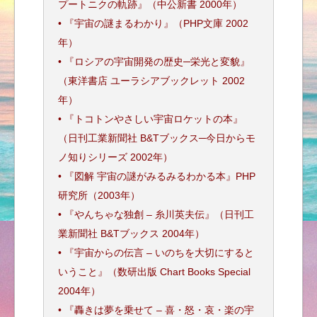
プートニクの軌跡』（中公新書 2000年）
• 『宇宙の謎まるわかり』（PHP文庫 2002
年）
• 『ロシアの宇宙開発の歴史─栄光と変貌』
（東洋書店 ユーラシアブックレット 2002
年）
• 『トコトンやさしい宇宙ロケットの本』
（日刊工業新聞社 B&Tブックス─今日からモ
ノ知りシリーズ 2002年）
• 『図解 宇宙の謎がみるみるわかる本』PHP
研究所（2003年）
• 『やんちゃな独創 – 糸川英夫伝』（日刊工
業新聞社 B&Tブックス 2004年）
• 『宇宙からの伝言 – いのちを大切にすると
いうこと』（数研出版 Chart Books Special
2004年）
• 『轟きは夢を乗せて – 喜・怒・哀・楽の宇