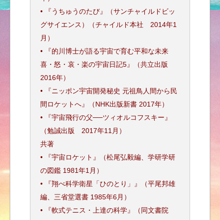
• 『うちゅうのたび』（サンチャイルドビッ
グサイエンス）（チャイルド本社 2014年1
月）
• 『的川博士が語る宇宙で育む平和な未来
喜・怒・哀・楽の宇宙日記5』（共立出版
2016年）
• 『ニッポン宇宙開発秘史 元祖鳥人間から民
間ロケットへ』（NHK出版新書 2017年）
• 『宇宙飛行の父──ツィオルコフスキー』
（勉誠出版 2017年11月）
共著
• 『宇宙ロケット』（松尾弘毅編、学研学研
の図鑑 1981年1月）
• 『翔べ科学衛星「ひのとり」』（平尾邦雄
編、三省堂選書 1985年6月）
• 『軟式テニス・上達の科学』（同文書院