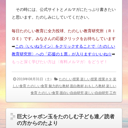
その時には、公式サイトとメルマガにたっぷり書きたい
と思います。たのしみにしていてください。
毎日たのしい教育に全力投球、たのしい教育研究所（ＲＩ
ＤＥ）です。みなさんの応援クリックをお待ちしています
➡︎
この〈いいねライン〉をクリックすることで〈たのしい
教育研究所〉への「応援の１票」が入ります☆いいね
☆
➡︎
もっと深く学びたい方は〈有料メルマガ〉をどうぞ！
2019年08月31日（土）
たのしい授業,楽しい授業,授業ネタ,楽
しい食育 たのしい食育,魅力的な教材,面白教材,おもしろ教材,楽しい
食育 たのしい食育,面白い自由研究,楽しい自由研究,工作
巨大シャボン玉をたのしむ子ども達／読者
の方からのたより