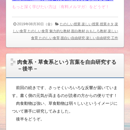
もっと深く学びたい方は〈有料メルマガ〉をどうぞ！
2019年08月30日（金）
たのしい授業,楽しい授業,授業ネタ,楽
しい食育 たのしい食育,魅力的な教材,面白教材,おもしろ教材,楽しい
食育 たのしい食育,面白い自由研究,楽しい自由研究,工作
肉食系・草食系という言葉を自由研究する
－後半－
前回の続きです、さっそくいろいろな反響が届いていま
す。書く側の元気が高まるのが読者の方からの便りです！
肉食動物は強い、草食動物は弱々しいというイメージに
ついて勝手に研究してみました。
後半をどうぞ。