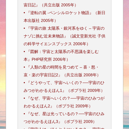
宙日記』（共立出版 2005年）
• 『逆転の翼 -ペンシルロケット物語』（新日
本出版社 2005年）
• 『宇宙の旅 太陽系・銀河系をゆく – 宇宙の
ナゾに挑む近未来物語』（誠文堂新光社 子供
の科学サイエンスブックス 2006年）
• 『図解：宇宙と太陽系の不思議を楽しむ
本』PHP研究所 2006年）
• 『人類の星の時間を見つめて – 喜・怒・
哀・楽の宇宙日記2』（共立出版 2008年）
• 『どうやって、宇宙へいくの？──宇宙のひ
みつがわかるえほん1』（ポプラ社 2009年）
• 『なぜ、宇宙へいくの？──宇宙のひみつが
わかるえほん2』（ポプラ社 2009年）
• 『なぜ、星は光っているの？──宇宙のひみ
つがわかるえほん3』（ポプラ社 2009）