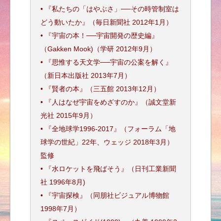
• 『私たちの「はやぶさ」──その時管制室は
どう動いたか』（毎日新聞社 2012年1月）
• 『宇宙の本！──宇宙開発の歴史編』
（Gakken Mook)（学研 2012年9月）
• 『思惟する天文学──宇宙の公案を解く』
（新日本出版社 2013年7月）
• 『賢者の本』（三五館 2013年12月）
• 『人はなぜ宇宙をめざすのか』（誠文堂新
光社 2015年9月）
• 『全地球学1996-2017』（フォーラム「地
球学の世紀」22年、ウェッジ 2018年3月）
監修
• 『水ロケットを飛ばそう』（日刊工業新聞
社 1996年8月)
• 『宇宙探検』（同朋社ビジュアル博物館
1998年7月）