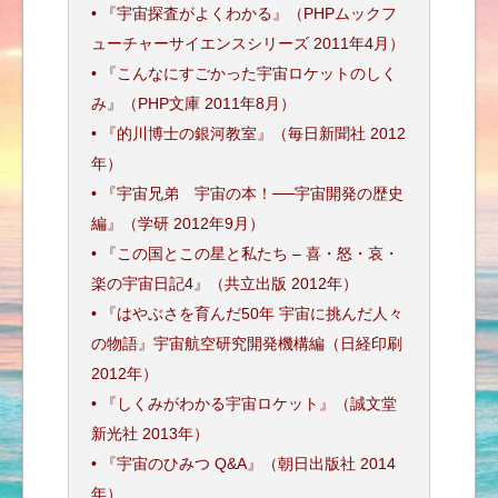
• 『宇宙探査がよくわかる』（PHPムックフ
ューチャーサイエンスシリーズ 2011年4月）
• 『こんなにすごかった宇宙ロケットのしく
み』（PHP文庫 2011年8月）
• 『的川博士の銀河教室』（毎日新聞社 2012
年）
• 『宇宙兄弟 宇宙の本！──宇宙開発の歴史
編』（学研 2012年9月）
• 『この国とこの星と私たち – 喜・怒・哀・
楽の宇宙日記4』（共立出版 2012年）
• 『はやぶさを育んだ50年 宇宙に挑んだ人々
の物語』宇宙航空研究開発機構編（日経印刷
2012年）
• 『しくみがわかる宇宙ロケット』（誠文堂
新光社 2013年）
• 『宇宙のひみつ Q&A』（朝日出版社 2014
年）