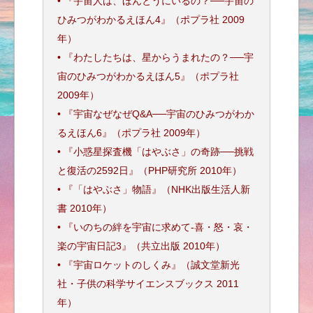
• 『宇宙人は、ほんとうにいるの？──宇宙の
ひみつがわかるえほん4』（ポプラ社 2009
年）
• 『わたしたちは、星からうまれたの？──宇
宙のひみつがわかるえほん5』（ポプラ社
2009年）
• 『宇宙なぜなぜQ&A──宇宙のひみつがわか
るえほん6』（ポプラ社 2009年）
• 『小惑星探査機「はやぶさ」の奇跡──挑戦
と復活の2592日』（PHP研究所 2010年）
• 『「はやぶさ」物語』（NHK出版生活人新
書 2010年）
• 『いのちの絆を宇宙に求めて‐喜・怒・哀・
楽の宇宙日記3』（共立出版 2010年）
• 『宇宙ロケットのしくみ』（誠文堂新光
社・子供の科学サイエンスブックス 2011
年）