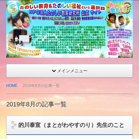
たの
しい
教育
研究
所
（沖
縄）
公式
メインメニュー
サイ
ト
HOME
2019年8月の記事一覧
2019年8月の記事一覧
的川泰宣（まとがわやすのり）先生のこと