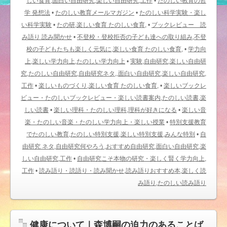
しい食育,面白い自由研究,楽しい自由研究,工作
•
たのしい教育の哲
学 発想法
•
たのしい教育メールマガジン
•
たのしい科学実験・楽し
い科学実験
•
たの研,楽しい食育 たのしい食育,
•
ブックレビュー 読
み語り 読み聞かせ
•
不登校・登校拒否の子ども達への取り組み,不登
校の子どもたちも楽しく元気に,楽しい食育 たのしい食育,
•
学力向
上,楽しい学力向上,たのしい学力向上
•
実験,自由研究,楽しい自由研
究,たのしい自由研究,自由研究ネタ,,面白い自由研究,楽しい自由研究,
工作
•
楽しいものづくり,楽しい食育 たのしい食育,
•
楽しいブックレ
ビュー・たのしいブックレビュー・楽しい読書案内,たのしい読書,楽
しい読書
•
楽しい理科・たのしい理科,理科が好きになる
•
楽しい音
楽・たのしい音楽・たのしい学力向上・楽しい授業
•
特別支援教育
でたのしい教育,たのしい特別支援,楽しい特別支援,みんな特別
•
自
由研究 ネタ,自由研究何やろう,おすすめ自由研究,面白い自由研究,楽
しい自由研究,工作
•
自由研究こそ本物の研究・楽しく賢く学力向上,
工作
•
読み語り・読語り・読み聞かせ,読み語りおすすめ本,楽しく読
み語り,たのしい読み語り
健康について｜森博嗣の迫力のあることば