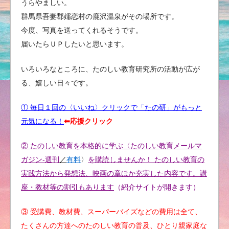
うらやましい。
群馬県吾妻郡嬬恋村の鹿沢温泉がその場所です。
今度、写真を送ってくれるそうです。
届いたらＵＰしたいと思います。
いろいろなところに、たのしい教育研究所の活動が広が
る、嬉しい日々です。
① 毎日１回の〈いいね〉クリックで「たの研」がもっと
元気になる！
⬅︎応援クリック
② たのしい教育を本格的に学ぶ〈たのしい教育メールマ
ガジン-週刊
／
有料
〉
を購読しませんか！ たのしい教育の
実践方法から発想法、映画の章ほか充実した内容です。講
座・教材等の割引もあります
（紹介サイトが開きます）
③ 受講費、教材費、スーパーバイズなどの費用は全て、
たくさんの方達へのたのしい教育の普及、ひとり親家庭な