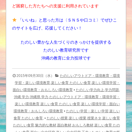
ど困窮した方たちへの支援に利用されています
「いいね」と思った方は〈ＳＮＳや口コミ〉でぜひこ
のサイトを広げ、応援してください！
たのしい豊かな人生づくりのきっかけを提供する
たのしい教育研究所です
沖縄の教育に全力投球です
2015年09月30日（水）
たのしいアウトドア・環境教育・環境
学習・楽しい環境教育,楽しい食育 たのしい食育,楽しい環境学習・
面白い環境教育・おもしろい環境教育
•
たのしい学力向上,学力問題,
沖縄 学力,沖縄県 学力,たのしいアウトドア・環境教育・環境学習・
楽しい環境教育,楽しい食育 たのしい食育,楽しい環境学習・面白い
環境教育・おもしろい環境教育
•
たのしい学習・楽しい学習,楽しい
食育 たのしい食育,
•
たのしい授業,楽しい授業,授業ネタ,楽しい食育
たのしい食育,魅力的な教材,面白教材,おもしろ教材,楽しい食育 たの