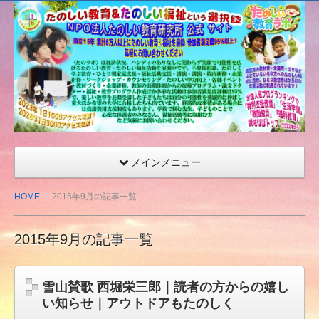
たの
しい
教育
研究
所
（沖
縄）
公式
メインメニュー
サイ
ト
HOME
2015年9月の記事一覧
2015年9月の記事一覧
雪山賛歌 西堀栄三郎｜読者の方からの嬉し
い知らせ｜アウトドアもたのしく