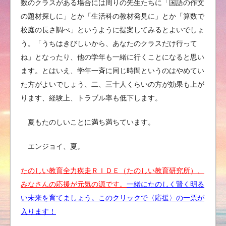
数のクラスがある場合には周りの先生たちに「国語の作文
の題材探しに」とか「生活科の教材発見に」とか「算数で
校庭の長さ調べ」というように提案してみるとよいでしょ
う。「うちはきびしいから、あなたのクラスだけ行って
ね」となったり、他の学年も一緒に行くことになると思い
ます。とはいえ、学年一斉に同じ時間というのはやめてい
た方がよいでしょう、二、三十人くらいの方が効果も上が
ります、経験上、トラブル率も低下します。
夏もたのしいことに満ち満ちています。
エンジョイ、夏。
たのしい教育全力疾走ＲＩＤＥ（たのしい教育研究所）、
みなさんの応援が元気の源です。
一緒にたのしく賢く明る
い未来を育てましょう。このクリックで〈応援〉の一票が
入ります！