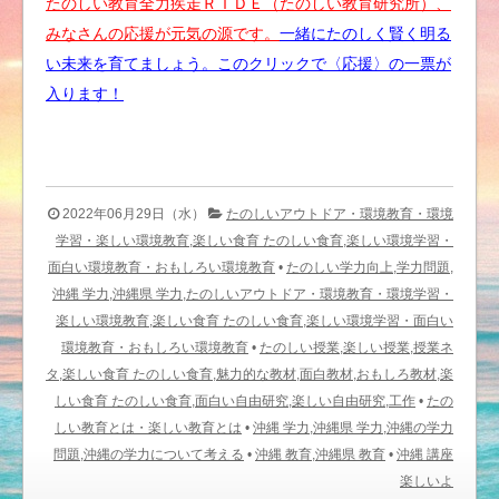
たのしい教育全力疾走ＲＩＤＥ（たのしい教育研究所）、
みなさんの応援が元気の源です。
一緒にたのしく賢く明る
い未来を育てましょう。このクリックで〈応援〉の一票が
入ります！
2022年06月29日（水）
たのしいアウトドア・環境教育・環境
学習・楽しい環境教育,楽しい食育 たのしい食育,楽しい環境学習・
面白い環境教育・おもしろい環境教育
•
たのしい学力向上,学力問題,
沖縄 学力,沖縄県 学力,たのしいアウトドア・環境教育・環境学習・
楽しい環境教育,楽しい食育 たのしい食育,楽しい環境学習・面白い
環境教育・おもしろい環境教育
•
たのしい授業,楽しい授業,授業ネ
タ,楽しい食育 たのしい食育,魅力的な教材,面白教材,おもしろ教材,楽
しい食育 たのしい食育,面白い自由研究,楽しい自由研究,工作
•
たの
しい教育とは・楽しい教育とは
•
沖縄 学力,沖縄県 学力,沖縄の学力
問題,沖縄の学力について考える
•
沖縄 教育,沖縄県 教育
•
沖縄 講座
楽しいよ