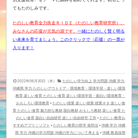
てもたのしみです。
たのしい教育全力疾走ＲＩＤＥ（たのしい教育研究所）、
みなさんの応援が元気の源です。
一緒にたのしく賢く明る
い未来を育てましょう。このクリックで〈応援〉の一票が
入ります！
2022年06月30日（木）
たのしい学力向上,学力問題,沖縄 学力,
沖縄県 学力,たのしいアウトドア・環境教育・環境学習・楽しい環境
教育,楽しい食育 たのしい食育,楽しい環境学習・面白い環境教育・
おもしろい環境教育
•
たのしい授業,楽しい授業,授業ネタ,楽しい食
育 たのしい食育,魅力的な教材,面白教材,おもしろ教材,楽しい食育 た
のしい食育,面白い自由研究,楽しい自由研究,工作
•
たのしい教育お
すすめアプリ｜ソフト
•
たのしい教育の哲学 発想法
•
沖縄 学力,沖縄
県 学力,沖縄の学力問題,沖縄の学力について考える
•
沖縄 教員採用