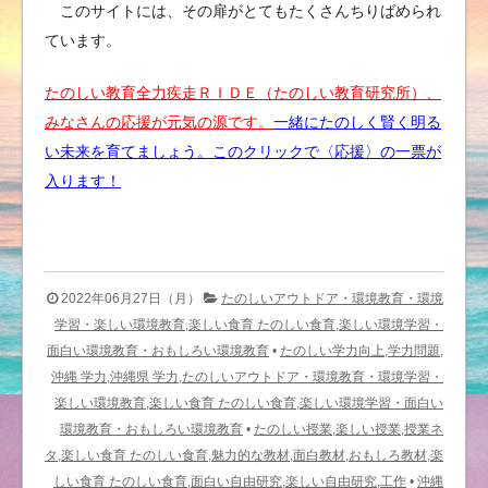
このサイトには、その扉がとてもたくさんちりばめられ
ています。
たのしい教育全力疾走ＲＩＤＥ（たのしい教育研究所）、
みなさんの応援が元気の源です。
一緒にたのしく賢く明る
い未来を育てましょう。このクリックで〈応援〉の一票が
入ります！
2022年06月27日（月）
たのしいアウトドア・環境教育・環境
学習・楽しい環境教育,楽しい食育 たのしい食育,楽しい環境学習・
面白い環境教育・おもしろい環境教育
•
たのしい学力向上,学力問題,
沖縄 学力,沖縄県 学力,たのしいアウトドア・環境教育・環境学習・
楽しい環境教育,楽しい食育 たのしい食育,楽しい環境学習・面白い
環境教育・おもしろい環境教育
•
たのしい授業,楽しい授業,授業ネ
タ,楽しい食育 たのしい食育,魅力的な教材,面白教材,おもしろ教材,楽
しい食育 たのしい食育,面白い自由研究,楽しい自由研究,工作
•
沖縄