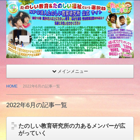
たの
しい
教育
研究
所
（沖
縄）
公式
メインメニュー
サイ
ト
HOME
2022年6月の記事一覧
2022年6月の記事一覧
たのしい教育研究所の力あるメンバーが広
がっていく