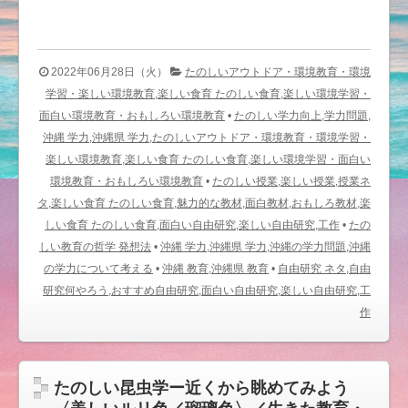
2022年06月28日（火）
たのしいアウトドア・環境教育・環境
学習・楽しい環境教育,楽しい食育 たのしい食育,楽しい環境学習・
面白い環境教育・おもしろい環境教育
•
たのしい学力向上,学力問題,
沖縄 学力,沖縄県 学力,たのしいアウトドア・環境教育・環境学習・
楽しい環境教育,楽しい食育 たのしい食育,楽しい環境学習・面白い
環境教育・おもしろい環境教育
•
たのしい授業,楽しい授業,授業ネ
タ,楽しい食育 たのしい食育,魅力的な教材,面白教材,おもしろ教材,楽
しい食育 たのしい食育,面白い自由研究,楽しい自由研究,工作
•
たの
しい教育の哲学 発想法
•
沖縄 学力,沖縄県 学力,沖縄の学力問題,沖縄
の学力について考える
•
沖縄 教育,沖縄県 教育
•
自由研究 ネタ,自由
研究何やろう,おすすめ自由研究,面白い自由研究,楽しい自由研究,工
作
たのしい昆虫学ー近くから眺めてみよう