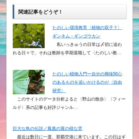
関連記事をどうぞ！
たのしい環境教育〈植物の双子？〉
ギンネム・ギンゴウカン
私いっきゅうの日常は〆切に追わ
れる日々で、それは教師を早期退職して〈たのしい教…
たのしい植物入門ー自分の興味関心
のあるものを追いかけるのが〈自由
研究〉
このサイトのデータ分析よると〈野山の散歩〉〈フィー
ルド〉系の記事も好評ジャンル…
巨大な鳥の伝説／鳳凰の翼の様な雲
最近は数日に一度、那覇空港に来ています。この日はギ