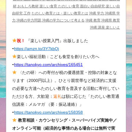
ラ
材,おもしろ教材,楽しい食育 たのしい食育,面白い自由研究,楽しい自
バ
由研究,工作
たのしい教育とは・楽しい教育とは
沖縄 学力,沖縄県 学
ン
力,沖縄の学力問題,沖縄の学力について考える
沖縄 教育,沖縄県 教育
の
沖縄 講座 楽しいよ
反
祝！
『楽しい授業入門』出版しました
響
⇨
https://amzn.to/3Y7kbQi
／
沖
楽しい福祉活動：こども食堂を創りたい方へ
縄
⇨
https://tanokyo.com/archives/165451
県
〈たの研〉への寄付が税の優遇措置・控除の対象とな
の
ります（2000円以上）。ひとり親世帯など経済的に支援
教
の必要な方達へたのしい教育を普及する活動に寄付してい
育
ただける方、大歓迎：
返礼
は額に応じた「たのしい教育通
に
信講座：メルマガ （要：振込連絡）」
関
⇨
https://tanokyo.com/archives/158358
わ
る
教育相談・カウンセリング・スーパーバイズ実施中／
検
オンライン可能（経済的な事情のある場合には無料で実