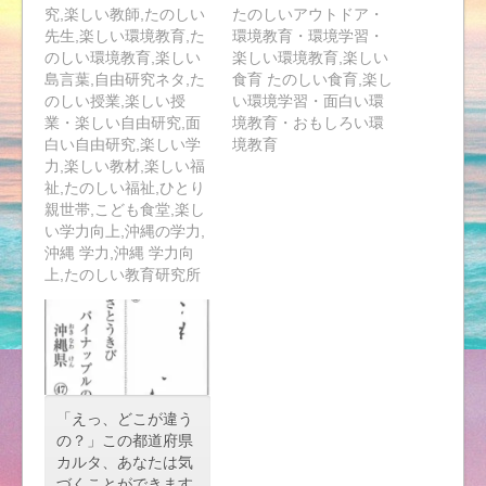
究,楽しい教師,たのしい
たのしいアウトドア・
先生,楽しい環境教育,た
環境教育・環境学習・
のしい環境教育,楽しい
楽しい環境教育,楽しい
島言葉,自由研究ネタ,た
食育 たのしい食育,楽し
のしい授業,楽しい授
い環境学習・面白い環
業・楽しい自由研究,面
境教育・おもしろい環
白い自由研究,楽しい学
境教育
力,楽しい教材,楽しい福
祉,たのしい福祉,ひとり
親世帯,こども食堂,楽し
い学力向上,沖縄の学力,
沖縄 学力,沖縄 学力向
上,たのしい教育研究所
「えっ、どこが違う
の？」この都道府県
カルタ、あなたは気
づくことができます