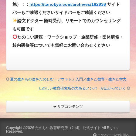
索
施）：：
https://tanokyo.com/archives/162936
サイド
順
バーもご確認くださいサイドバーをご確認ください
位
論文ドクター 随時受付、リモートでのカウンセリング
が
も可能です
す
たのしい講座・ワークショップ・企業研修・団体研修・
ご
校内研修等についても気軽にお問い合わせください
い
こ
と
に
な
夏の生きもの達をたのしむーアウトドア入門／生きた教育・生きた学力
っ
たのしい教育研究所の力あるメンバーが広がっていく
て
い
ま
サブコンテンツ
す
は
Copyright ©2026
たのしい教育研究所（沖縄）公式サイト
All Rights
Reserved.
このページの先頭へ