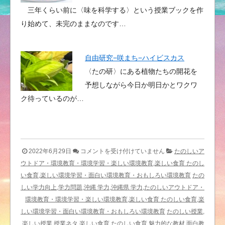
三年くらい前に〈味を科学する〉という授業ブックを作
り始めて、未完のままなのです…
自由研究−咲まち−ハイビスカス
〈たの研〉にある植物たちの開花を
予想しながら今日か明日かとワクワ
ク待っているのが…
こ
2022年6月29日
コメントを受け付けていません
たのしいア
ど
ウトドア・環境教育・環境学習・楽しい環境教育,楽しい食育 たのし
も
い食育,楽しい環境学習・面白い環境教育・おもしろい環境教育
たの
未
しい学力向上,学力問題,沖縄 学力,沖縄県 学力,たのしいアウトドア・
来
環境教育・環境学習・楽しい環境教育,楽しい食育 たのしい食育,楽
キ
しい環境学習・面白い環境教育・おもしろい環境教育
たのしい授業,
ャ
楽しい授業,授業ネタ,楽しい食育 たのしい食育,魅力的な教材,面白教