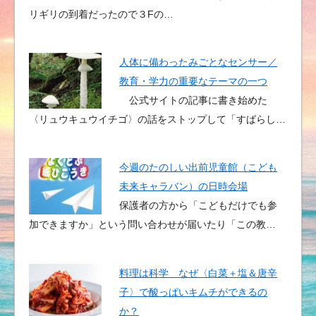
リギリの到着だったので３Fの…
人体に備わったみごとなセンサー／
教育・学力の重要なテーマの一つ
公式サイトの記事に書き始めた
〈リュウキュウイチゴ〉の話をストップして「すばらし…
今週のたのしい出前児童館（こども
未来キャラバン）の日時会場
保護者の方から「こどもだけでも参
加できますか」という問い合わせが届いたり「この教…
料理は科学 なぜ〈白菜＋塩＆唐辛
子〉で酸っぱいキムチができるの
か？