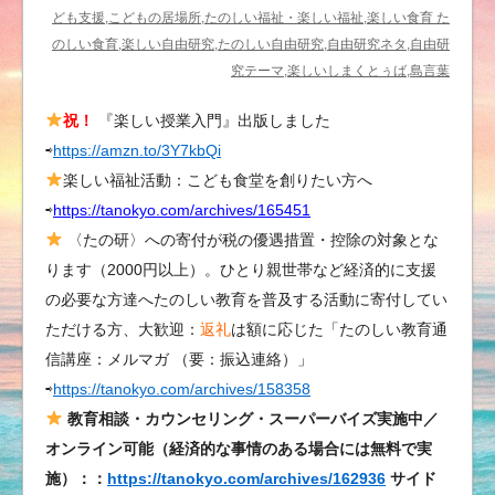
み
ども支援,こどもの居場所,たのしい福祉・楽しい福祉,楽しい食育 た
る」
のしい食育,楽しい自由研究,たのしい自由研究,自由研究ネタ,自由研
（1）
究テーマ,楽しいしまくとぅば,島言葉
は
祝！
『楽しい授業入門』出版しました
⇨
https://amzn.to/3Y7kbQi
楽しい福祉活動：こども食堂を創りたい方へ
⇨
https://tanokyo.com/archives/165451
〈たの研〉への寄付が税の優遇措置・控除の対象とな
ります（2000円以上）。ひとり親世帯など経済的に支援
の必要な方達へたのしい教育を普及する活動に寄付してい
ただける方、大歓迎：
返礼
は額に応じた「たのしい教育通
信講座：メルマガ （要：振込連絡）」
⇨
https://tanokyo.com/archives/158358
教育相談・カウンセリング・スーパーバイズ実施中／
オンライン可能（経済的な事情のある場合には無料で実
施）：：
https://tanokyo.com/archives/162936
サイド