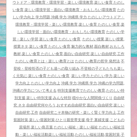
し
ウトドア・環境教育・環境学習・楽しい環境教育,楽しい食育 たのし
い
い食育,楽しい環境学習・面白い環境教育・おもしろい環境教育
たの
教
しい学力向上,学力問題,沖縄 学力,沖縄県 学力,たのしいアウトドア・
育
環境教育・環境学習・楽しい環境教育,楽しい食育 たのしい食育,楽
＆
しい環境学習・面白い環境教育・おもしろい環境教育
たのしい学
福
習・楽しい学習,楽しい食育 たのしい食育,
たのしい授業,楽しい授業,
祉
授業ネタ,楽しい食育 たのしい食育,魅力的な教材,面白教材,おもしろ
「人
教材,楽しい食育 たのしい食育,面白い自由研究,楽しい自由研究,工作
間
たのしい教育とは・楽しい教育とは
たのしい教育の哲学 発想法
不
を
登校・登校拒否の子ども達への取り組み,不登校の子どもたちも楽し
消
く元気に,楽しい食育 たのしい食育,
楽しい学力.たのしい学力,楽しい
費
学力向上,たのしい学力向上
沖縄 学力,沖縄県 学力,沖縄の学力問題,
電
沖縄の学力について考える
特別支援教育でたのしい教育,たのしい特
力
別支援,楽しい特別支援,みんな特別
穏やかな人間関係づくり
自由研
で
究 ネタ,自由研究何やろう,おすすめ自由研究,面白い自由研究,楽しい
計
自由研究,工作
自由研究こそ本物の研究・楽しく賢く学力向上,工作
算
貧困対策,楽しい貧困対策,ひとり親世帯支援,母子 寡婦支援,こどもの
し
居場所,楽しい島言葉,たのしい福祉・楽しい福祉,たのしい福祉活
て
動・楽しい福祉活動楽しい福祉活動,たのしい福祉活動,貧困対策,子