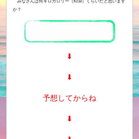
みなさんは何キロカロリー（Kcal）くらいだと思います
か？
⬇︎
⬇︎
予想してからね
⬇︎