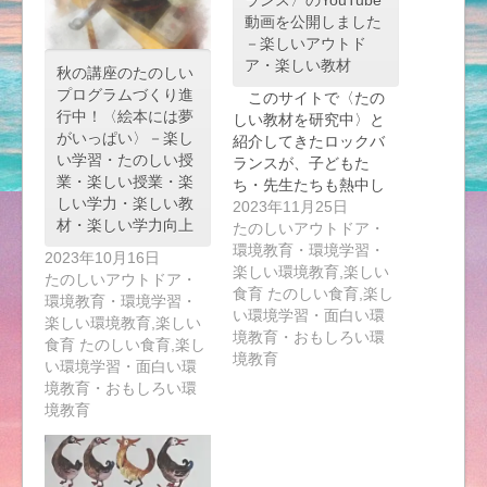
ランス〉のYouTube
動画を公開しました
－楽しいアウトド
ア・楽しい教材
秋の講座のたのしい
プログラムづくり進
このサイトで〈たの
行中！〈絵本には夢
しい教材を研究中〉と
がいっぱい〉－楽し
紹介してきたロックバ
い学習・たのしい授
ランスが、子どもた
業・楽しい授業・楽
ち・先生たちも熱中し
しい学力・楽しい教
て…
2023年11月25日
材・楽しい学力向上
たのしいアウトドア・
環境教育・環境学習・
2023年10月16日
楽しい環境教育,楽しい
たのしいアウトドア・
食育 たのしい食育,楽し
環境教育・環境学習・
い環境学習・面白い環
楽しい環境教育,楽しい
境教育・おもしろい環
食育 たのしい食育,楽し
境教育
い環境学習・面白い環
境教育・おもしろい環
境教育