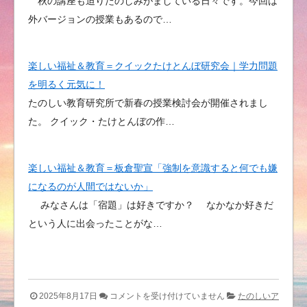
秋の講座も迫りたのしみがましている日々です。今回は
外バージョンの授業もあるので…
楽しい福祉＆教育＝クイックたけとんぼ研究会｜学力問題
を明るく元気に！
たのしい教育研究所で新春の授業検討会が開催されまし
た。 クイック・たけとんぼの作…
楽しい福祉＆教育＝板倉聖宣「強制を意識すると何でも嫌
になるのが人間ではないか」
みなさんは「宿題」は好きですか？ なかなか好きだ
という人に出会ったことがな…
楽
2025年8月17日
コメントを受け付けていません
たのしいア