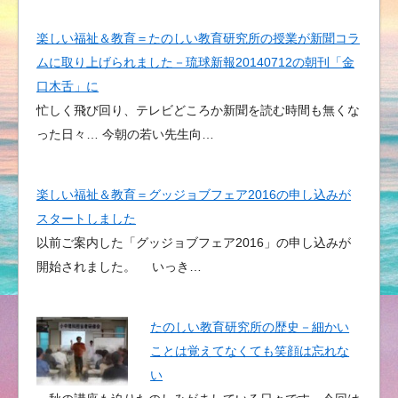
楽しい福祉＆教育＝たのしい教育研究所の授業が新聞コラ
ムに取り上げられました－琉球新報20140712の朝刊「金
口木舌」に
忙しく飛び回り、テレビどころか新聞を読む時間も無くな
った日々… 今朝の若い先生向…
楽しい福祉＆教育＝グッジョブフェア2016の申し込みが
スタートしました
以前ご案内した「グッジョブフェア2016」の申し込みが
開始されました。 いっき…
たのしい教育研究所の歴史－細かい
ことは覚えてなくても笑顔は忘れな
い