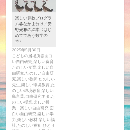
楽しい算数プログラ
ム@なかま分け／安
野光雅の絵本〈はじ
めてであう数学の
本〉
2025年5月30日
こどもの居場所@面白
い自由研究,楽しい食育
たのしい食育,楽しい自
由研究,たのしい自由研
究,楽しい教師,たのしい
先生,楽しい環境教育,た
のしい環境教育,楽しい
島言葉,自由研究ネタ,た
のしい授業,楽しい授
業・楽しい自由研究,面
白い自由研究,楽しい学
力,楽しい教材,楽しい福
祉,たのしい福祉,ひとり