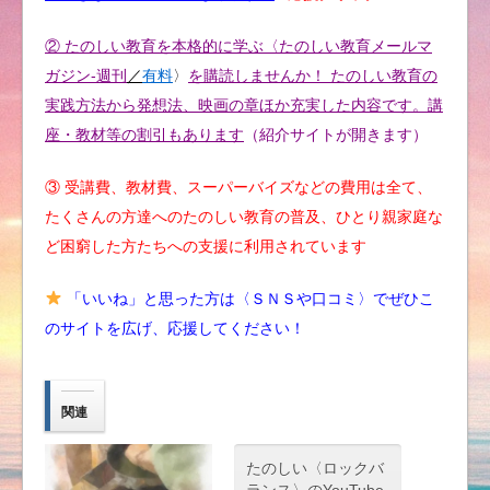
② たのしい教育を本格的に学ぶ〈たのしい教育メールマ
ガジン-週刊
／
有料
〉
を購読しませんか！ たのしい教育の
実践方法から発想法、映画の章ほか充実した内容です。講
座・教材等の割引もあります
（紹介サイトが開きます）
③ 受講費、教材費、スーパーバイズなどの費用は全て、
たくさんの方達へのたのしい教育の普及、ひとり親家庭な
ど困窮した方たちへの支援に利用されています
「いいね」と思った方は〈ＳＮＳや口コミ〉でぜひこ
のサイトを広げ、応援してください！
関連
たのしい〈ロックバ