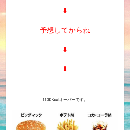
⬇︎
予想してからね
⬇︎
⬇︎
1100Kcalオーバーです。