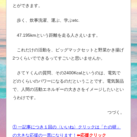
とができます。
歩く、炊事洗濯、運ぶ、学ぶetc.
47.195kmという距離を走る人さえいます。
これだけの活動を、ビッグマックセットと野菜かき揚げ
2つくらいでできるってすごいと思いませんか。
さてＹくんの質問、その2400Kcalというのは、電気で
どのくらいのパワーになるのだということです。電気製品
で、人間の活動エネルギーの大きさをイメージしたいとい
うわけです。
つづく。
① 一記事につき１回の〈いいね〉クリックは「たの研」
の大きな応援の一票になります！
⬅︎応援クリック