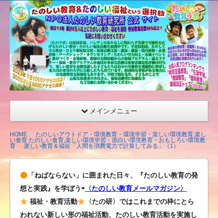
たの
しい
教育
研究
所
（沖
縄）
公式
メインメニュー
サイ
ト
HOME
たのしいアウトドア・環境教育・環境学習・楽しい環境教育,楽し
い食育 たのしい食育,楽しい環境学習・面白い環境教育・おもしろい環境教
育
楽しい教育＆福祉「人間を消費電力で計算してみる」（1）
「ねばならない」に囲まれた日々、『たのしい教育の発
想と実践』を学ぼう⇨
〈たのしい教育メールマガジン〉
福祉・教育活動
〈たの研〉ではこれまでの枠にとら
われない新しい形の福祉活動、たのしい教育活動を実施し