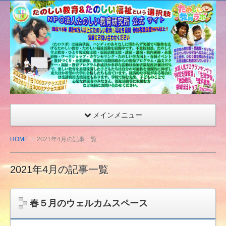
たの
しい
教育
研究
所
（沖
縄）
公式
メインメニュー
サイ
ト
HOME
2021年4月の記事一覧
2021年4月の記事一覧
春５月のウェルカムスペース