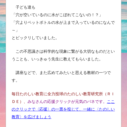
子ども達も
「穴が空いているのに水がこぼれてこないの
！？
」
「穴よりペットボトルの水が上まで入っているのになんで
～」
とビックリしていました。
この不思議さは科学的な現象に繋がる大切なものだとい
うことも、いっきゅう先生に教えてもらいました。
講座などで、また広めてみたいと思える教材の一つで
す。
毎日たのしい教育に全力投球のたのしい教育研究所（ＲＩ
ＤＥ）、
みなさんの応援クリックが元気のバネです。
ここ
のクリックで〈応援〉の一票を投じて、
一緒に〈たのしい
教育〉を広げ
ましょう