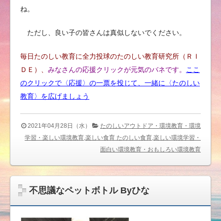
ね。
ただし、良い子の皆さんは真似しないでください。
毎日たのしい教育に全力投球のたのしい教育研究所（ＲＩ
ＤＥ）、
みなさんの応援クリックが元気のバネです。
ここ
のクリックで〈応援〉の一票を投じて、
一緒に〈たのしい
教育〉を広げ
ましょう
2021年04月28日（水）
たのしいアウトドア・環境教育・環境
学習・楽しい環境教育,楽しい食育 たのしい食育,楽しい環境学習・
面白い環境教育・おもしろい環境教育
不思議なペットボトル Byひな