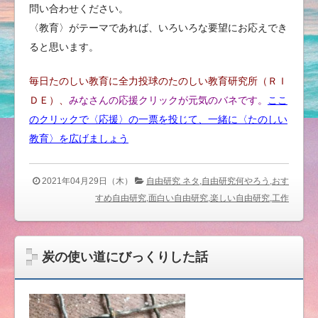
問い合わせください。
〈教育〉がテーマであれば、いろいろな要望にお応えでき
ると思います。
毎日たのしい教育に全力投球のたのしい教育研究所（ＲＩ
ＤＥ）、
みなさんの応援クリックが元気のバネです。
ここ
のクリックで〈応援〉の一票を投じて、
一緒に〈たのしい
教育〉を広げ
ましょう
2021年04月29日（木）
自由研究 ネタ,自由研究何やろう,おす
すめ自由研究,面白い自由研究,楽しい自由研究,工作
炭の使い道にびっくりした話