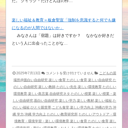
た。 クイック・たけとんぼの作…
楽しい福祉＆教育＝板倉聖宣「強制を意識すると何でも嫌
になるのが人間ではないか」
みなさんは「宿題」は好きですか？ なかなか好きだ
という人に出会ったことがな…
楽
2025年7月13日
コメントを受け付けていません
こどもの居
し
場所@面白い自由研究,楽しい食育 たのしい食育,楽しい自由研究,た
い
のしい自由研究,楽しい教師,たのしい先生,楽しい環境教育,たのしい
ブ
環境教育,楽しい島言葉,自由研究ネタ,たのしい授業,楽しい授業・楽
ッ
しい自由研究,面白い自由研究,楽しい学力,楽しい教材,楽しい福祉,た
ク
のしい福祉,ひとり親世帯,こども食堂,楽しい学力向上,沖縄の学力,沖
レ
縄 学力,沖縄 学力向上,たのしい教育研究所
たのしいアウトドア・環
ビ
境教育・環境学習・楽しい環境教育,楽しい食育 たのしい食育,楽し
ュ