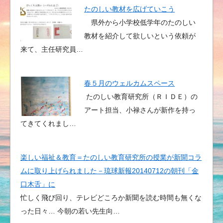
たのしい教材を広げていこう
県外から小学校低学年のたのしい
教材を紹介して欲しいという依頼が
来て、主任研究員…
春５月のウェルカムスペース
たのしい教育研究所（ＲＩＤＥ）の
アート担当、小禄さんが新作を持っ
てきてくれまし…
楽しい福祉＆教育＝たのしい教育研究所の授業が新聞コラ
ムに取り上げられました－琉球新報20140712の朝刊「金
口木舌」に
忙しく飛び回り、テレビどころか新聞を読む時間も無くな
った日々… 今朝の若い先生向…