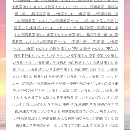
い環境学習・面白い環境教育・おもしろい環境教育
たのしいキャリ
ー
ア教育,楽しいキャリア教育,たのしいアウトドア・環境教育・環境学
「カ
習・楽しい環境教育,楽しい食育 たのしい食育,楽しい環境学習・面
フ
白い環境教育・おもしろい環境教育
たのしい学力向上,学力問題,沖
ネ」
縄 学力,沖縄県 学力,たのしいアウトドア・環境教育・環境学習・楽
は
しい環境教育,楽しい食育 たのしい食育,楽しい環境学習・面白い環
境教育・おもしろい環境教育
たのしい学習・楽しい学習,楽しい食育
たのしい食育,
たのしい心理学,楽しいPEAL心理学,たのしいPEAL心
理学,PEALカウンセリング
たのしい授業,楽しい授業,授業ネタ,楽し
い食育 たのしい食育,魅力的な教材,面白教材,おもしろ教材,楽しい食
育 たのしい食育,面白い自由研究,楽しい自由研究,工作
たのしい教育
とは・楽しい教育とは
たの研,楽しい食育 たのしい食育,
ブックレビ
ュー 読み語り 読み聞かせ
不登校・登校拒否の子ども達への取り組
み,不登校の子どもたちも楽しく元気に,楽しい食育 たのしい食育,
優
しい社会を育てる
元気になる平和教育
楽しい学力.たのしい学力,楽
しい学力向上,たのしい学力向上
沖縄 学力,沖縄県 学力,沖縄の学力問
題,沖縄の学力について考える
特別支援教育でたのしい教育,たのし
い特別支援,楽しい特別支援,みんな特別
穏やかな人間関係づくり
自
由研究こそ本物の研究・楽しく賢く学力向上,工作
読み語り・読語