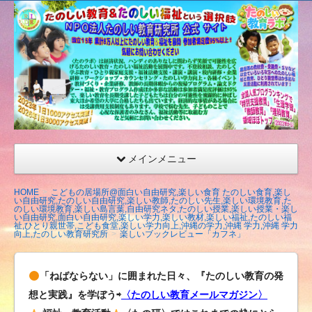
たの
しい
教育
研究
所
（沖
縄）
公式
メインメニュー
サイ
ト
HOME
こどもの居場所@面白い自由研究,楽しい食育 たのしい食育,楽し
い自由研究,たのしい自由研究,楽しい教師,たのしい先生,楽しい環境教育,た
のしい環境教育,楽しい島言葉,自由研究ネタ,たのしい授業,楽しい授業・楽し
い自由研究,面白い自由研究,楽しい学力,楽しい教材,楽しい福祉,たのしい福
祉,ひとり親世帯,こども食堂,楽しい学力向上,沖縄の学力,沖縄 学力,沖縄 学力
向上,たのしい教育研究所
楽しいブックレビュー「カフネ」
「ねばならない」に囲まれた日々、『たのしい教育の発
想と実践』を学ぼう⇨
〈たのしい教育メールマガジン〉