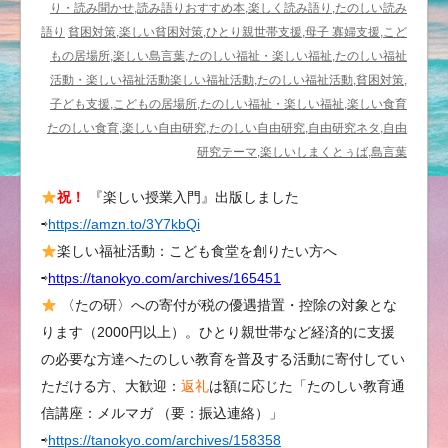
り・読み聞かせ,読み語りおすすめ本,楽しく読み語り,たのしい読み
語り
貧困対策,楽しい貧困対策,ひとり親世帯支援,母子 寡婦支援,こど
もの居場所,楽しい島言葉,たのしい福祉・楽しい福祉,たのしい福祉
活動・楽しい福祉活動楽しい福祉活動,たのしい福祉活動,貧困対策,
子ども支援,こどもの居場所,たのしい福祉・楽しい福祉,楽しい食育
たのしい食育,楽しい自由研究,たのしい自由研究,自由研究ネタ,自由
研究テーマ,楽しいしまくとぅば,島言葉
祝！
『楽しい授業入門』出版しました
⇨
https://amzn.to/3Y7kbQi
楽しい福祉活動：こども食堂を創りたい方へ
⇨
https://tanokyo.com/archives/165451
〈たの研〉への寄付が税の優遇措置・控除の対象とな
ります（2000円以上）。ひとり親世帯など経済的に支援
の必要な方達へたのしい教育を普及する活動に寄付してい
ただける方、大歓迎：
返礼
は額に応じた「たのしい教育通
信講座：メルマガ （要：振込連絡）」
⇨
https://tanokyo.com/archives/158358