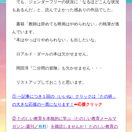
でも、ジェンダーフリーの状況に「なるほどこんな状況
もあるんだ」と、読んでよかった感ありの作品でした。
書籍「教師は辞めても映画はやめられない」の執筆が進
んでいます。
『本はやっぱりやめられない」も出したいな。
ロアルド・ダールの本は欠かせません。
岡田淳『二分間の冒険』も欠かせません・・・
リストアップしておこうと思います。
① 一記事につき１回の〈いいね〉クリックは「たの研」
の大きな応援の一票になります！
⬅︎応援クリック
② たのしい教育を本格的に学ぶ〈たのしい教育メールマ
ガジン-週刊
／
有料
〉
を購読しませんか！ たのしい教育の