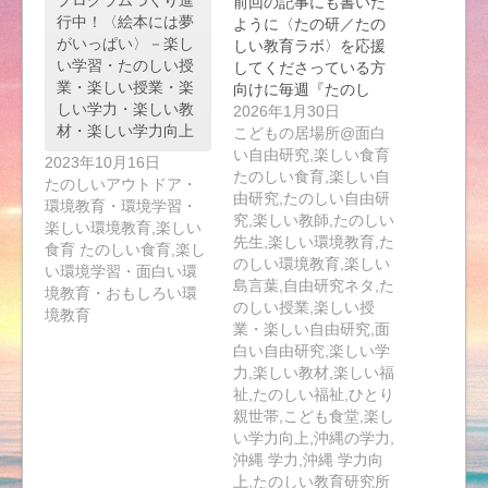
前回の記事にも書いた
行中！〈絵本には夢
ように〈たの研／たの
がいっぱい〉－楽し
しい教育ラボ〉を応援
い学習・たのしい授
してくださっている方
業・楽しい授業・楽
向けに毎週『たのし
しい学力・楽しい教
い…
2026年1月30日
材・楽しい学力向上
こどもの居場所@面白
い自由研究,楽しい食育
2023年10月16日
たのしい食育,楽しい自
たのしいアウトドア・
由研究,たのしい自由研
環境教育・環境学習・
究,楽しい教師,たのしい
楽しい環境教育,楽しい
先生,楽しい環境教育,た
食育 たのしい食育,楽し
のしい環境教育,楽しい
い環境学習・面白い環
島言葉,自由研究ネタ,た
境教育・おもしろい環
のしい授業,楽しい授
境教育
業・楽しい自由研究,面
白い自由研究,楽しい学
力,楽しい教材,楽しい福
祉,たのしい福祉,ひとり
親世帯,こども食堂,楽し
い学力向上,沖縄の学力,
沖縄 学力,沖縄 学力向
上,たのしい教育研究所