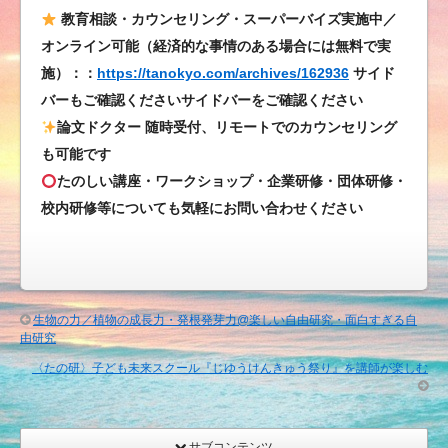
教育相談・カウンセリング・スーパーバイズ実施中／
オンライン可能（経済的な事情のある場合には無料で実
施）：：
https://tanokyo.com/archives/162936
サイド
バーもご確認くださいサイドバーをご確認ください
論文ドクター 随時受付、リモートでのカウンセリング
も可能です
たのしい講座・ワークショップ・企業研修・団体研修・
校内研修等についても気軽にお問い合わせください
生物の力／植物の成長力・発根発芽力@楽しい自由研究・面白すぎる自
由研究
〈たの研〉子ども未来スクール『じゆうけんきゅう祭り』を講師が楽しむ
サブコンテンツ