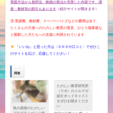
実践方法から発想法、映画の章ほか充実した内容です。講
座・教材等の割引もあります
（紹介サイトが開きます）
③ 受講費、教材費、スーパーバイズなどの費用は全て、
たくさんの方達へのたのしい教育の普及、ひとり親家庭な
ど困窮した方たちへの支援に利用されています
「いいね」と思った方は〈ＳＮＳや口コミ〉でぜひこ
のサイトを広げ、応援してください！
関連
たのしい教育研究所
（ラボ）のメルマガ
紹介ポッドキャスト
をぜひお聴きくださ
い
秋の講座のたのしい
プログラムづくり進