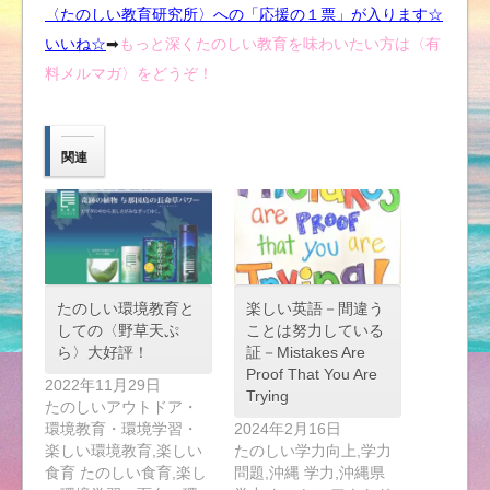
〈たのしい教育研究所〉への「応援の１票」が入ります☆
いいね
☆
➡︎
もっと深くたのしい教育を味わいたい方は〈有
料メルマガ〉をどうぞ！
関連
たのしい環境教育と
楽しい英語－間違う
しての〈野草天ぷ
ことは努力している
ら〉大好評！
証－Mistakes Are
Proof That You Are
2022年11月29日
Trying
たのしいアウトドア・
環境教育・環境学習・
2024年2月16日
楽しい環境教育,楽しい
たのしい学力向上,学力
食育 たのしい食育,楽し
問題,沖縄 学力,沖縄県