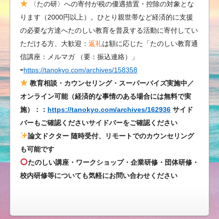
〈たの研〉への寄付が税の優遇措置・控除の対象とな
の
ります（2000円以上）。ひとり親世帯など経済的に支援
し
の必要な方達へたのしい教育を普及する活動に寄付してい
い
ただける方、大歓迎：
返礼
は額に応じた「たのしい教育通
教
信講座：メルマガ （要：振込連絡）」
育
⇨
https://tanokyo.com/archives/158358
／
島
教育相談・カウンセリング・スーパーバイズ実施中／
と
オンライン可能（経済的な事情のある場合には無料で実
う
施）：：
https://tanokyo.com/archives/162936
サイド
が
バーもご確認くださいサイドバーをご確認ください
ら
論文ドクター 随時受付、リモートでのカウンセリング
し、
も可能です
最
たのしい講座・ワークショップ・企業研修・団体研修・
強
校内研修等についても気軽にお問い合わせください
の
ハ
バ
ネ