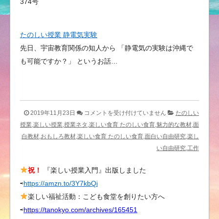
374号
たのしい授業 静電気実験
先日、宇宙教育関係の知人から 「静電気の実験は沖縄で
も可能ですか？」 というお話…
子
2019年11月23日
コメントを受け付けていません
たのしい
ど
授業,楽しい授業,授業ネタ,楽しい食育 たのしい食育,魅力的な教材,面
も
白教材,おもしろ教材,楽しい食育 たのしい食育,面白い自由研究,楽し
と
い自由研究,工作
仲
祝！
『楽しい授業入門』出版しました
良
⇨
https://amzn.to/3Y7kbQi
く
な
楽しい福祉活動：こども食堂を創りたい方へ
る
⇨
https://tanokyo.com/archives/165451
た