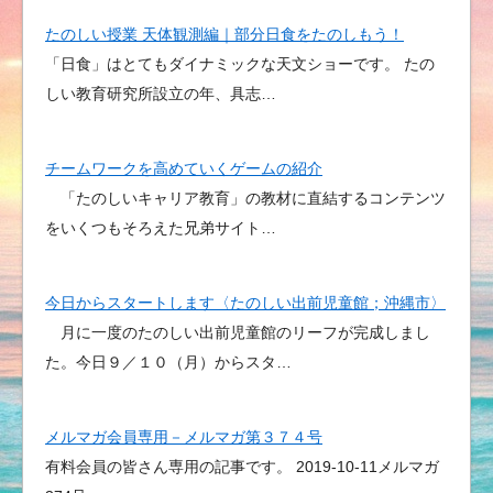
たのしい授業 天体観測編｜部分日食をたのしもう！
「日食」はとてもダイナミックな天文ショーです。 たの
しい教育研究所設立の年、具志…
チームワークを高めていくゲームの紹介
「たのしいキャリア教育」の教材に直結するコンテンツ
をいくつもそろえた兄弟サイト…
今日からスタートします〈たのしい出前児童館；沖縄市〉
月に一度のたのしい出前児童館のリーフが完成しまし
た。今日９／１０（月）からスタ…
メルマガ会員専用－メルマガ第３７４号
有料会員の皆さん専用の記事です。 2019-10-11メルマガ