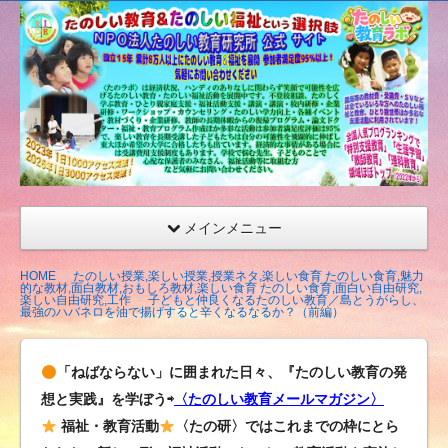
たの
しい
教育
研究
所
（沖
縄）
公式
メインメニュー
サイ
ト
HOME
たのしい授業,楽しい授業,授業ネタ,楽しい食育 たのしい食育,魅力
的な教材,面白教材,おもしろ教材,楽しい食育 たのしい食育,面白い自由研究,
楽しい自由研究,工作
子どもと仲良くなるたのしい教育／島とうがらし、
最強のハバネロを油で揚げすると辛くなるなるか？（前編）
「ねばならない」に囲まれた日々、『たのしい教育の発
想と実践』を学ぼう⇨
〈たのしい教育メールマガジン〉
福祉・教育活動
〈たの研〉ではこれまでの枠にとら