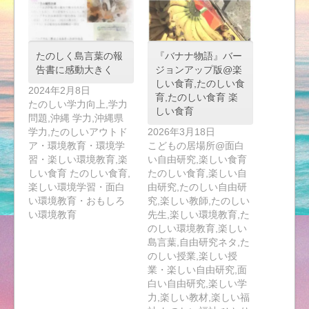
たのしく島言葉の報
『バナナ物語』バー
告書に感動大きく
ジョンアップ版@楽
しい食育,たのしい食
2024年2月8日
育,たのしい食育 楽
たのしい学力向上,学力
しい食育
問題,沖縄 学力,沖縄県
学力,たのしいアウトド
2026年3月18日
ア・環境教育・環境学
こどもの居場所@面白
習・楽しい環境教育,楽
い自由研究,楽しい食育
しい食育 たのしい食育,
たのしい食育,楽しい自
楽しい環境学習・面白
由研究,たのしい自由研
い環境教育・おもしろ
究,楽しい教師,たのしい
い環境教育
先生,楽しい環境教育,た
のしい環境教育,楽しい
島言葉,自由研究ネタ,た
のしい授業,楽しい授
業・楽しい自由研究,面
白い自由研究,楽しい学
力,楽しい教材,楽しい福