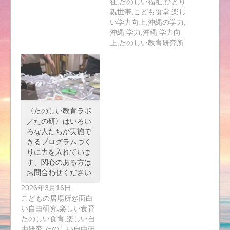
祉,たのしい福祉,ひとり
親世帯,こども食堂,楽し
い学力向上,沖縄の学力,
沖縄 学力,沖縄 学力向
上,たのしい教育研究所
〈たのしい教育ラボ
／たの研〉はいろい
ろな人たちが実施で
きるプログラムづく
りに力を入れていま
す、関心のある方は
お問合わせください
2026年3月16日
こどもの居場所@面白
い自由研究,楽しい食育
たのしい食育,楽しい自
由研究,たのしい自由研