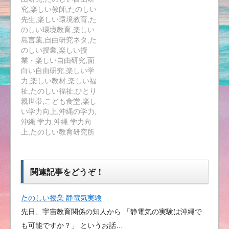
究,楽しい教師,たのしい
先生,楽しい環境教育,た
のしい環境教育,楽しい
島言葉,自由研究ネタ,た
のしい授業,楽しい授
業・楽しい自由研究,面
白い自由研究,楽しい学
力,楽しい教材,楽しい福
祉,たのしい福祉,ひとり
親世帯,こども食堂,楽し
い学力向上,沖縄の学力,
沖縄 学力,沖縄 学力向
上,たのしい教育研究所
関連記事をどうぞ！
たのしい授業 静電気実験
先日、宇宙教育関係の知人から 「静電気の実験は沖縄で
も可能ですか？」 というお話…