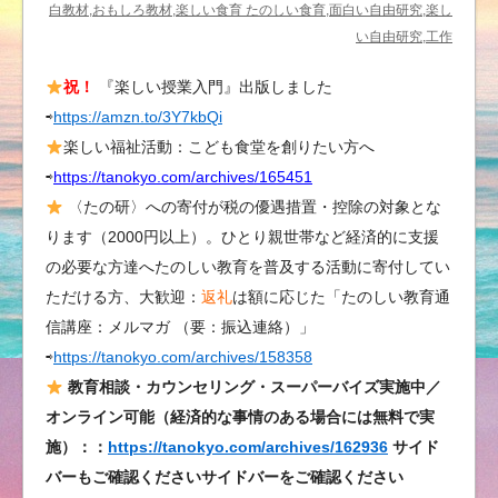
し
白教材,おもしろ教材,楽しい食育 たのしい食育,面白い自由研究,楽し
い
い自由研究,工作
授
祝！
『楽しい授業入門』出版しました
業
⇨
https://amzn.to/3Y7kbQi
プ
ラ
楽しい福祉活動：こども食堂を創りたい方へ
ン
⇨
https://tanokyo.com/archives/165451
「読
〈たの研〉への寄付が税の優遇措置・控除の対象とな
点
ります（2000円以上）。ひとり親世帯など経済的に支援
の
の必要な方達へたのしい教育を普及する活動に寄付してい
世
ただける方、大歓迎：
返礼
は額に応じた「たのしい教育通
界」
信講座：メルマガ （要：振込連絡）」
は
⇨
https://tanokyo.com/archives/158358
教育相談・カウンセリング・スーパーバイズ実施中／
オンライン可能（経済的な事情のある場合には無料で実
施）：：
https://tanokyo.com/archives/162936
サイド
バーもご確認くださいサイドバーをご確認ください