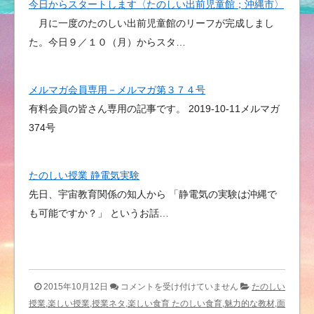
今日からスタートします〈たのしい出前児童館；沖縄市〉
月に一度のたのしい出前児童館のリーフが完成しまし
た。今日９／１０（月）からスタ…
メルマガ会員専用－メルマガ第３７４号
有料会員の皆さん専用の記事です。 2019-10-11メルマガ
374号
たのしい授業 静電気実験
先日、宇宙教育関係の知人から 「静電気の実験は沖縄で
も可能ですか？」 というお話…
た
2015年10月12日
コメントを受け付けていません
たのしい
の
授業,楽しい授業,授業ネタ,楽しい食育 たのしい食育,魅力的な教材,面