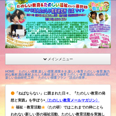
たの
しい
教育
研究
所
（沖
縄）
公式
メインメニュー
サイ
ト
HOME
たのしい授業,楽しい授業,授業ネタ,楽しい食育 たのしい食育,魅力
的な教材,面白教材,おもしろ教材,楽しい食育 たのしい食育,面白い自由研究,
楽しい自由研究,工作
たのしい授業プラン「読点の世界」
「ねばならない」に囲まれた日々、『たのしい教育の発
想と実践』を学ぼう⇨
〈たのしい教育メールマガジン〉
福祉・教育活動
〈たの研〉ではこれまでの枠にとら
われない新しい形の福祉活動、たのしい教育活動を実施し