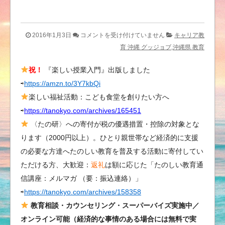
み
2016年1月3日
コメントを受け付けていません
キャリア教
ん
育 沖縄 グッジョブ,沖縄県 教育
な
祝！
『楽しい授業入門』出版しました
で
⇨
https://amzn.to/3Y7kbQi
グ
ッ
楽しい福祉活動：こども食堂を創りたい方へ
ジ
⇨
https://tanokyo.com/archives/165451
ョ
〈たの研〉への寄付が税の優遇措置・控除の対象とな
ブ
ります（2000円以上）。ひとり親世帯など経済的に支援
運
の必要な方達へたのしい教育を普及する活動に寄付してい
動
ただける方、大歓迎：
返礼
は額に応じた「たのしい教育通
｜
信講座：メルマガ （要：振込連絡）」
た
⇨
https://tanokyo.com/archives/158358
の
し
教育相談・カウンセリング・スーパーバイズ実施中／
い
オンライン可能（経済的な事情のある場合には無料で実