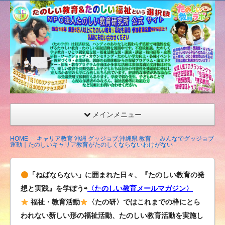
たの
しい
教育
研究
所
（沖
縄）
公式
メインメニュー
サイ
ト
HOME
キャリア教育 沖縄 グッジョブ,沖縄県 教育
みんなでグッジョブ
運動｜たのしいキャリア教育がたのしくならないわけがない
「ねばならない」に囲まれた日々、『たのしい教育の発
想と実践』を学ぼう⇨
〈たのしい教育メールマガジン〉
福祉・教育活動
〈たの研〉ではこれまでの枠にとら
われない新しい形の福祉活動、たのしい教育活動を実施し