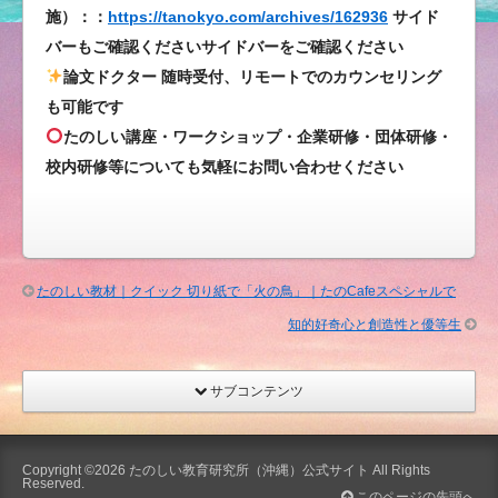
キ
施）：：
https://tanokyo.com/archives/162936
サイド
ャ
バーもご確認くださいサイドバーをご確認ください
リ
論文ドクター 随時受付、リモートでのカウンセリング
ア
も可能です
教
たのしい講座・ワークショップ・企業研修・団体研修・
育
校内研修等についても気軽にお問い合わせください
が
た
の
し
く
たのしい教材｜クイック 切り紙で「火の鳥」｜たのCafeスペシャルで
な
知的好奇心と創造性と優等生
ら
な
い
サブコンテンツ
わ
け
が
Copyright ©2026
たのしい教育研究所（沖縄）公式サイト
All Rights
Reserved.
な
このページの先頭へ