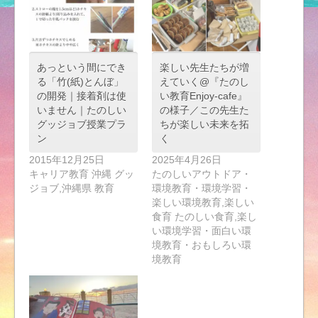
あっという間にでき
楽しい先生たちが増
る「竹(紙)とんぼ」
えていく@『たのし
の開発｜接着剤は使
い教育Enjoy-cafe』
いません｜たのしい
の様子／この先生た
グッジョブ授業プラ
ちが楽しい未来を拓
ン
く
2015年12月25日
2025年4月26日
キャリア教育 沖縄 グッ
たのしいアウトドア・
ジョブ,沖縄県 教育
環境教育・環境学習・
楽しい環境教育,楽しい
食育 たのしい食育,楽し
い環境学習・面白い環
境教育・おもしろい環
境教育