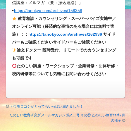
信講座：メルマガ （要：振込連絡）」
く
⇨
https://tanokyo.com/archives/158358
だ
さ
教育相談・カウンセリング・スーパーバイズ実施中／
る
オンライン可能（経済的な事情のある場合には無料で実
方
施）：：
https://tanokyo.com/archives/162936
サイド
向
バーもご確認くださいサイドバーをご確認ください
け
論文ドクター 随時受付、リモートでのカウンセリング
の
も可能です
メ
たのしい講座・ワークショップ・企業研修・団体研修・
ー
校内研修等についても気軽にお問い合わせください
ル
マ
ガ
ジ
ン
トウモロコシがとってもいっぱい届きました！
第
たのしい教育研究所メールマガジン 第211号 その② たのしい教育café7月
211
の様子
号
そ