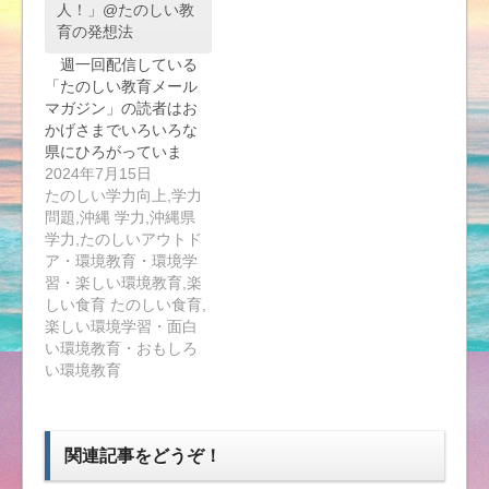
人！」@たのしい教
育の発想法
週一回配信している
「たのしい教育メール
マガジン」の読者はお
かげさまでいろいろな
県にひろがっていま
す…
2024年7月15日
たのしい学力向上,学力
問題,沖縄 学力,沖縄県
学力,たのしいアウトド
ア・環境教育・環境学
習・楽しい環境教育,楽
しい食育 たのしい食育,
楽しい環境学習・面白
い環境教育・おもしろ
い環境教育
関連記事をどうぞ！