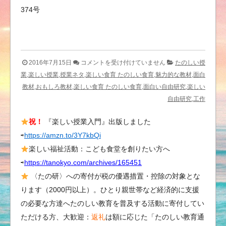
374号
た
2016年7月15日
コメントを受け付けていません
たのしい授
の
業,楽しい授業,授業ネタ,楽しい食育 たのしい食育,魅力的な教材,面白
し
教材,おもしろ教材,楽しい食育 たのしい食育,面白い自由研究,楽しい
い
自由研究,工作
教
祝！
『楽しい授業入門』出版しました
育
⇨
https://amzn.to/3Y7kbQi
研
究
楽しい福祉活動：こども食堂を創りたい方へ
所
⇨
https://tanokyo.com/archives/165451
を
〈たの研〉への寄付が税の優遇措置・控除の対象とな
応
ります（2000円以上）。ひとり親世帯など経済的に支援
援
の必要な方達へたのしい教育を普及する活動に寄付してい
し
ただける方、大歓迎：
返礼
は額に応じた「たのしい教育通
て