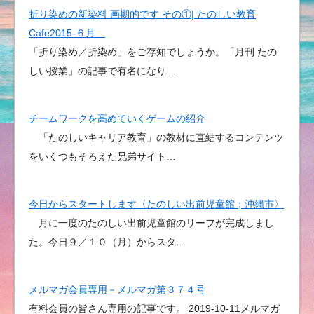
折り染めの新染料 画期的です その①| たのしい教育
Cafe2015-６月
「折り染め／折染め」をご存知でしょうか。「月刊 たの
しい授業」の記事で有名になり…
チームワークを高めていくゲームの紹介
「たのしいキャリア教育」の教材に直結するコンテンツ
をいくつもそろえた兄弟サイト…
今日からスタートします〈たのしい出前児童館；沖縄市〉
月に一度のたのしい出前児童館のリーフが完成しまし
た。今日９／１０（月）からスタ…
メルマガ会員専用－メルマガ第３７４号
有料会員の皆さん専用の記事です。 2019-10-11メルマガ