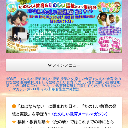
たの
しい
教育
研究
所
（沖
縄）
公式
メインメニュー
サイ
ト
HOME
たのしい授業,楽しい授業,授業ネタ,楽しい食育 たのしい食育,魅力
的な教材,面白教材,おもしろ教材,楽しい食育 たのしい食育,面白い自由研究,
楽しい自由研究,工作
たのしい教育研究所を応援してくださる方向けのメ
ールマガジン 第211号 その① 板倉聖宣の発想法
「ねばならない」に囲まれた日々、『たのしい教育の発
想と実践』を学ぼう⇨
〈たのしい教育メールマガジン〉
福祉・教育活動
〈たの研〉ではこれまでの枠にとら