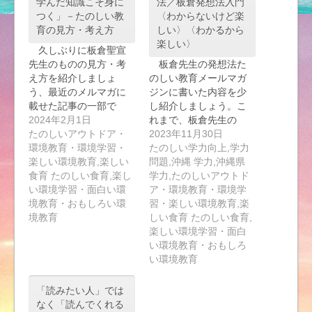
学んだ知識こそ身に
法／板倉発想法入門
つく」－たのしい教
〈わからないけど楽
育の見方・考え方
しい〉〈わかるから
楽しい〉
久しぶりに板倉聖宣
先生のものの見方・考
板倉先生の発想法た
え方を紹介しましょ
のしい教育メールマガ
う、最近のメルマガに
ジンに書いた内容を少
載せた記事の一部で
し紹介しましょう。こ
す。…
2024年2月1日
れまで、板倉先生の
たのしいアウトドア・
講…
2023年11月30日
環境教育・環境学習・
たのしい学力向上,学力
楽しい環境教育,楽しい
問題,沖縄 学力,沖縄県
食育 たのしい食育,楽し
学力,たのしいアウトド
い環境学習・面白い環
ア・環境教育・環境学
境教育・おもしろい環
習・楽しい環境教育,楽
境教育
しい食育 たのしい食育,
楽しい環境学習・面白
い環境教育・おもしろ
い環境教育
「読みたい人」では
なく「読んでくれる