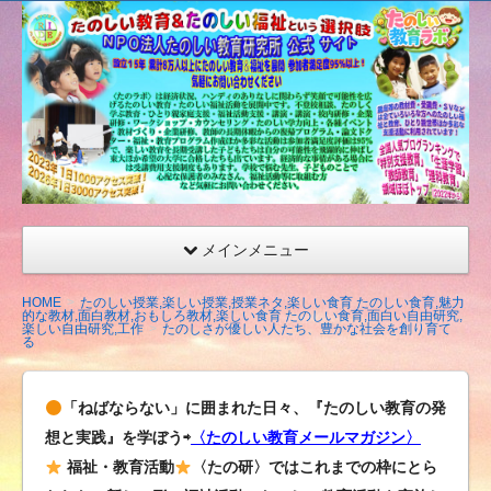
たの
しい
教育
研究
所
（沖
縄）
公式
メインメニュー
サイ
ト
HOME
たのしい授業,楽しい授業,授業ネタ,楽しい食育 たのしい食育,魅力
的な教材,面白教材,おもしろ教材,楽しい食育 たのしい食育,面白い自由研究,
楽しい自由研究,工作
たのしさが優しい人たち、豊かな社会を創り育て
る
「ねばならない」に囲まれた日々、『たのしい教育の発
想と実践』を学ぼう⇨
〈たのしい教育メールマガジン〉
福祉・教育活動
〈たの研〉ではこれまでの枠にとら