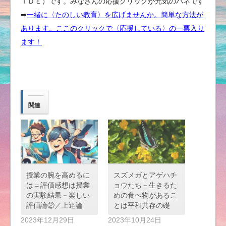
ＩＤＥ）です。みなさんの応援クリックが元気のバネです
➡︎
一緒に〈たのしい教育〉を広げませんか。簡単な方法が
あります。ここのクリックで〈応援している〉の一票入り
ます！
関連
授業の腕を高めるに
スズメガとアゲハチ
は＝評価感想は授業
ョウたち－生きるた
の実験結果－楽しい
めの食べ物があるこ
評価論②／上達論
とは平和共存の礎
2023年12月29日
2023年10月24日