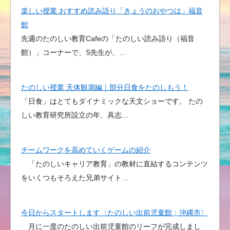
楽しい授業 おすすめ読み語り「きょうのおやつは」福音
館
先週のたのしい教育Cafeの「たのしい読み語り（福音
館）」コーナーで、S先生が、…
たのしい授業 天体観測編｜部分日食をたのしもう！
「日食」はとてもダイナミックな天文ショーです。 たの
しい教育研究所設立の年、具志…
チームワークを高めていくゲームの紹介
「たのしいキャリア教育」の教材に直結するコンテンツ
をいくつもそろえた兄弟サイト…
今日からスタートします〈たのしい出前児童館；沖縄市〉
月に一度のたのしい出前児童館のリーフが完成しまし