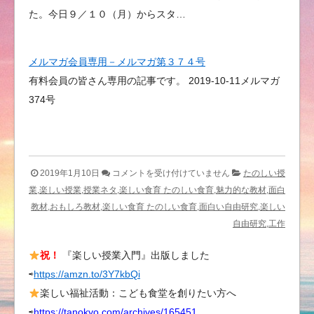
た。今日９／１０（月）からスタ…
メルマガ会員専用－メルマガ第３７４号
有料会員の皆さん専用の記事です。 2019-10-11メルマガ
374号
た
2019年1月10日
コメントを受け付けていません
たのしい授
の
業,楽しい授業,授業ネタ,楽しい食育 たのしい食育,魅力的な教材,面白
し
教材,おもしろ教材,楽しい食育 たのしい食育,面白い自由研究,楽しい
さ
自由研究,工作
が
祝！
『楽しい授業入門』出版しました
優
⇨
https://amzn.to/3Y7kbQi
し
い
楽しい福祉活動：こども食堂を創りたい方へ
人
⇨
https://tanokyo.com/archives/165451