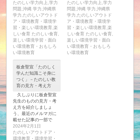
たのしい学力向上,学力
たのしい学力向上,学力
問題,沖縄 学力,沖縄県
問題,沖縄 学力,沖縄県
学力,たのしいアウトド
学力,たのしいアウトド
ア・環境教育・環境学
ア・環境教育・環境学
習・楽しい環境教育,楽
習・楽しい環境教育,楽
しい食育 たのしい食育,
しい食育 たのしい食育,
楽しい環境学習・面白
楽しい環境学習・面白
い環境教育・おもしろ
い環境教育・おもしろ
い環境教育
い環境教育
板倉聖宣「たのしく
学んだ知識こそ身に
つく」－たのしい教
育の見方・考え方
久しぶりに板倉聖宣
先生のものの見方・考
え方を紹介しましょ
う、最近のメルマガに
載せた記事の一部で
す。…
2024年2月1日
たのしいアウトドア・
環境教育・環境学習・