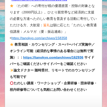
た
〈たの研〉への寄付が税の優遇措置・控除の対象とな
ち、
ります（2000円以上）。ひとり親世帯など経済的に支援
豊
の必要な方達へたのしい教育を普及する活動に寄付してい
か
ただける方、大歓迎：
返礼
は額に応じた「たのしい教育通
な
信講座：メルマガ （要：振込連絡）」
社
⇨
https://tanokyo.com/archives/158358
会
を
教育相談・カウンセリング・スーパーバイズ実施中／
創
オンライン可能（経済的な事情のある場合には無料で実
り
施）：：
https://tanokyo.com/archives/162936
サイド
育
バーもご確認くださいサイドバーをご確認ください
て
論文ドクター 随時受付、リモートでのカウンセリング
る
も可能です
は
たのしい講座・ワークショップ・企業研修・団体研修・
校内研修等についても気軽にお問い合わせください