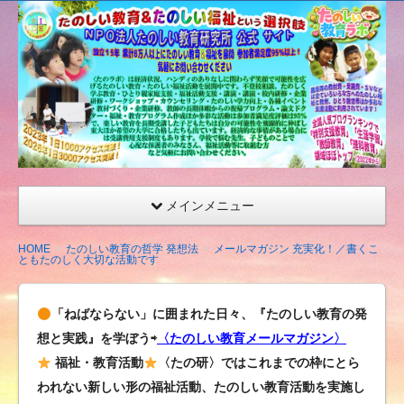
たの
しい
教育
研究
所
（沖
縄）
公式
メインメニュー
サイ
ト
HOME
たのしい教育の哲学 発想法
メールマガジン 充実化！／書くこ
ともたのしく大切な活動です
「ねばならない」に囲まれた日々、『たのしい教育の発
想と実践』を学ぼう⇨
〈たのしい教育メールマガジン〉
福祉・教育活動
〈たの研〉ではこれまでの枠にとら
われない新しい形の福祉活動、たのしい教育活動を実施し