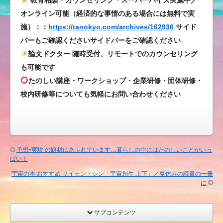
も
オンライン可能（経済的な事情のある場合には無料で実
た
施）：：
https://tanokyo.com/archives/162936
サイド
の
バーもご確認くださいサイドバーをご確認ください
し
論文ドクター 随時受付、リモートでのカウンセリング
く
も可能です
大
たのしい講座・ワークショップ・企業研修・団体研修・
切
校内研修等についても気軽にお問い合わせください
な
活
動
で
す
予想⇨実験 の題材はあふれています…暮らしの中にはたのしいことがいっ
は
ぱい！
宇宙の本 おすすめ サイモン・シン「宇宙創生 上下」／夏休みの読書の一冊
に
サブコンテンツ