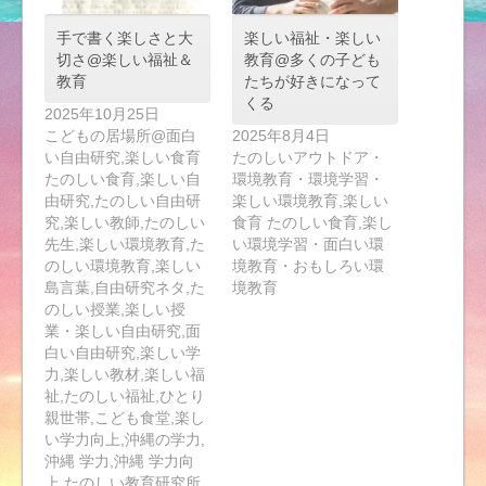
手で書く楽しさと大
楽しい福祉・楽しい
切さ@楽しい福祉＆
教育@多くの子ども
教育
たちが好きになって
くる
2025年10月25日
こどもの居場所@面白
2025年8月4日
い自由研究,楽しい食育
たのしいアウトドア・
たのしい食育,楽しい自
環境教育・環境学習・
由研究,たのしい自由研
楽しい環境教育,楽しい
究,楽しい教師,たのしい
食育 たのしい食育,楽し
先生,楽しい環境教育,た
い環境学習・面白い環
のしい環境教育,楽しい
境教育・おもしろい環
島言葉,自由研究ネタ,た
境教育
のしい授業,楽しい授
業・楽しい自由研究,面
白い自由研究,楽しい学
力,楽しい教材,楽しい福
祉,たのしい福祉,ひとり
親世帯,こども食堂,楽し
い学力向上,沖縄の学力,
沖縄 学力,沖縄 学力向
上,たのしい教育研究所