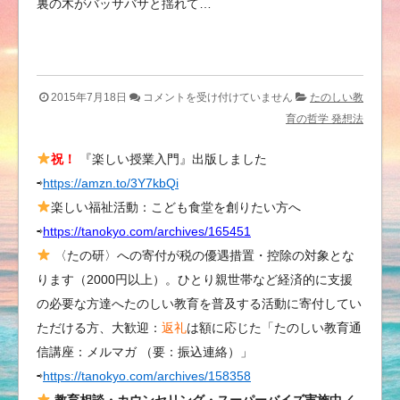
裏の木がバッサバサと揺れて…
メ
2015年7月18日
コメントを受け付けていません
たのしい教
ー
育の哲学 発想法
ル
祝！
『楽しい授業入門』出版しました
マ
⇨
https://amzn.to/3Y7kbQi
ガ
ジ
楽しい福祉活動：こども食堂を創りたい方へ
ン
⇨
https://tanokyo.com/archives/165451
充
〈たの研〉への寄付が税の優遇措置・控除の対象とな
実
ります（2000円以上）。ひとり親世帯など経済的に支援
化！
の必要な方達へたのしい教育を普及する活動に寄付してい
／
ただける方、大歓迎：
返礼
は額に応じた「たのしい教育通
書
信講座：メルマガ （要：振込連絡）」
く
⇨
https://tanokyo.com/archives/158358
こ
と
教育相談・カウンセリング・スーパーバイズ実施中／