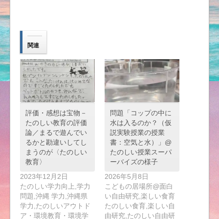
関連
評価・感想は宝物－
問題「コップの中に
たのしい教育の評価
水は入るのか？（仮
論／まるで遊んでい
説実験授業の授業
るかと勘違いしてし
書：空気と水）」@
まうのが〈たのしい
たのしい授業スーパ
教育〉
ーバイズの様子
2023年12月2日
2026年5月8日
たのしい学力向上,学力
こどもの居場所@面白
問題,沖縄 学力,沖縄県
い自由研究,楽しい食育
学力,たのしいアウトド
たのしい食育,楽しい自
ア・環境教育・環境学
由研究,たのしい自由研