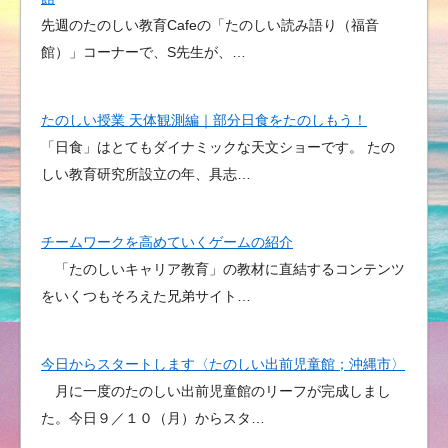
先週のたのしい教育Cafeの「たのしい読み語り（福音
館）」コーナーで、S先生が、…
たのしい授業 天体観測編｜部分日食をたのしもう！
「日食」はとてもダイナミックな天文ショーです。 たの
しい教育研究所設立の年、具志…
チームワークを高めていくゲームの紹介
「たのしいキャリア教育」の教材に直結するコンテンツ
をいくつもそろえた兄弟サイト…
今日からスタートします〈たのしい出前児童館；沖縄市〉
月に一度のたのしい出前児童館のリーフが完成しまし
た。今日９／１０（月）からスタ…