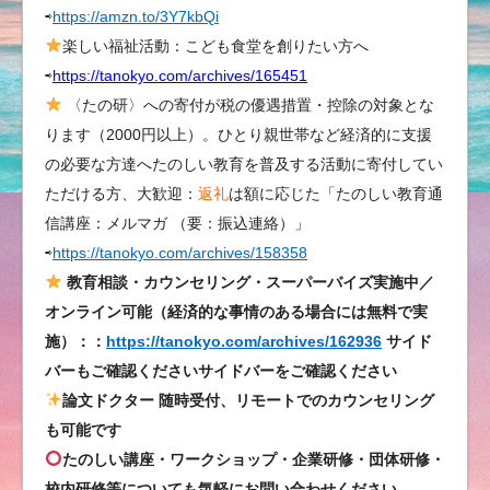
⇨
https://amzn.to/3Y7kbQi
の
し
楽しい福祉活動：こども食堂を創りたい方へ
く
⇨
https://tanokyo.com/archives/165451
い
〈たの研〉への寄付が税の優遇措置・控除の対象とな
こ
ります（2000円以上）。ひとり親世帯など経済的に支援
う
の必要な方達へたのしい教育を普及する活動に寄付してい
－
ただける方、大歓迎：
返礼
は額に応じた「たのしい教育通
授
信講座：メルマガ （要：振込連絡）」
業
⇨
https://tanokyo.com/archives/158358
ス
ー
教育相談・カウンセリング・スーパーバイズ実施中／
パ
オンライン可能（経済的な事情のある場合には無料で実
ー
施）：：
https://tanokyo.com/archives/162936
サイド
バ
バーもご確認くださいサイドバーをご確認ください
イ
論文ドクター 随時受付、リモートでのカウンセリング
ズ
も可能です
／
たのしい講座・ワークショップ・企業研修・団体研修・
主
校内研修等についても気軽にお問い合わせください
体