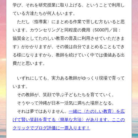
学び、それを研究授業に取り上げる、ということで利用し
ている方達たちが何人もいます。
ただし〈指導案〉にまとめる作業で苦しむ方もいると思
います。カウンセリングと同程度の費用（5000円／回：
協賛金としてたのしい教育の普及に利用させていただきま
す）がかかりますが、その後は自分でまとめることもでき
る様になりますから、教師を続けていく中では価値ある出
費だと思います。
いずれにしても、実力ある教師がゆっくり現場で育って
います。
その教師が、笑顔で学ぶ子どもたちを育てていく。
そうやって沖縄が日本一活気に満ちた場所となる。
それは夢ではありません。
一緒に〈たのしい教育〉を広
げて賢い笑顔を育てる〈簡単な方法〉があります。ここの
クリックでブログ評価に一票入ります！