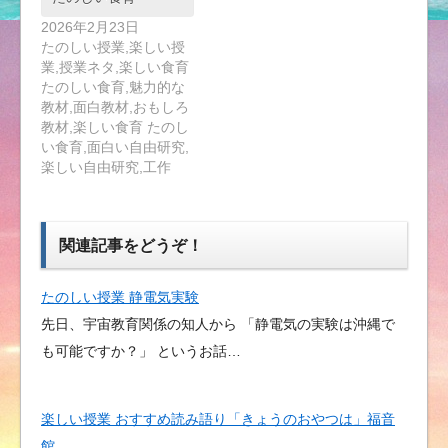
2026年2月23日
たのしい授業,楽しい授
業,授業ネタ,楽しい食育
たのしい食育,魅力的な
教材,面白教材,おもしろ
教材,楽しい食育 たのし
い食育,面白い自由研究,
楽しい自由研究,工作
関連記事をどうぞ！
たのしい授業 静電気実験
先日、宇宙教育関係の知人から 「静電気の実験は沖縄で
も可能ですか？」 というお話…
楽しい授業 おすすめ読み語り「きょうのおやつは」福音
館