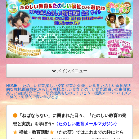
たの
しい
教育
研究
所
（沖
縄）
公式
メインメニュー
サイ
ト
HOME
たのしい授業,楽しい授業,授業ネタ,楽しい食育 たのしい食育,魅力
的な教材,面白教材,おもしろ教材,楽しい食育 たのしい食育,面白い自由研究,
楽しい自由研究,工作
研究授業もたのしくいこう－授業スーパーバイズ／
主体的・対話的で深い学びとは
「ねばならない」に囲まれた日々、『たのしい教育の発
想と実践』を学ぼう⇨
〈たのしい教育メールマガジン〉
福祉・教育活動
〈たの研〉ではこれまでの枠にとら