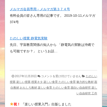
メルマガ会員専用－メルマガ第３７４号
有料会員の皆さん専用の記事です。 2019-10-11メルマガ
374号
たのしい授業 静電気実験
先日、宇宙教育関係の知人から 「静電気の実験は沖縄で
も可能ですか？」 というお話…
研
2017年11月20日
コメントを受け付けていません
たのしい
究
授業,楽しい授業,授業ネタ,楽しい食育 たのしい食育,魅力的な教材,面
授
白教材,おもしろ教材,楽しい食育 たのしい食育,面白い自由研究,楽し
業
い自由研究,工作
も
祝！
『楽しい授業入門』出版しました
た