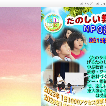
トップ
サイ
楽しい授業,たのしい授業,楽しい自由
い,RIDE,沖縄県 教育,たのしい授業,たのしい教
たのしい教育研究所
Education,楽しい授業,教育技術,
力向上,教育技術,教育方法,沖縄 教育問題,e
教員採用試験,沖縄 教育,たのしい教育
科学,たのしい科学,たのしく学び 一
う,いっきゅうハカセ,アドラー 心理学,
グ,教員採用試験,名人,採用試験,合格,
向上,沖縄の教育,たのしい学力,補習,
さでクリエイトするプロフェッショな
立四年で17000人以上に授業を実施,
由研究.しまくとぅば,島言葉,