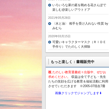
いろいろな家の庭を眺める花さんぽで
楽しむ@楽しいアウトドア
2021年05月28日
〈水と油〉 相手を受け入れない性質 by
みむら
2020年03月15日
可愛いキャラクターマスク（ＲＩＤＥ
手作り）でたのしく大掃除
もっと楽しく：書籍販売中
祝
たのしい教育選書続々出版中、ぜひお
求めください。
収益は全て子ども・先生
たちの笑顔を広げる教育＆福祉活動に利用
させていただきます ※2005-07現在7冊
画像クリックでジャンプします⬇︎