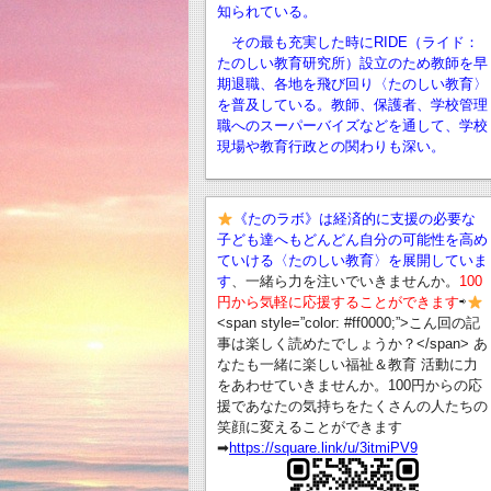
知られている。
その最も充実した時にRIDE（ライド：
たのしい教育研究所）設立のため教師を早
期退職、
各地を飛び回り〈たのしい教育〉
を普及している。教師、保護者、学校管理
職へのスーパーバイズなどを通して、学校
現場や教育行政との関わりも深い。
《たのラボ》は経済的に支援の必要な
子ども達へもどんどん自分の可能性を高め
ていける〈たのしい教育〉を展開していま
す
、一緒ら力を注いでいきませんか。
100
円から気軽に応援することができます
⇨
<span style=”color: #ff0000;”>こん回の記
事は楽しく読めたでしょうか？</span> あ
なたも一緒に楽しい福祉＆教育 活動に力
をあわせていきませんか。100円からの応
援であなたの気持ちをたくさんの人たちの
笑顔に変えることができます
➡︎
https://square.link/u/3itmiPV9