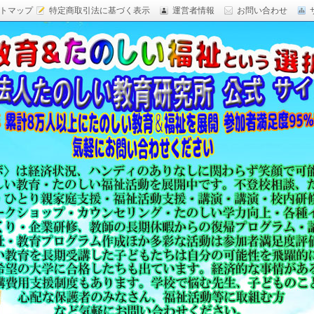
トマップ
特定商取引法に基づく表示
運営者情報
お問い合わせ
研究,面白い自由研究,楽しい福祉活動,楽しい授業がした
育 日本一,Research Institute Delightful
（沖縄）公式サイト
教育方法,内発的動機づけ,沖縄 学力問題,教材 ネタ,授業ネタ,学
njoyable educationes,グッジョブ,カリスマ教師,沖縄
,沖縄の学力,仮説実験授業,たのしい講演,楽しい講演,楽しい
生ものの「賢さ・学力」を,自由研究,いっきゅう先生,いっきゅ
面白い,沖縄 学力問題,授業名人,RIDE,PEALカウンセリン
セミナー,研修,板倉聖宣,ＬＥＡＰカウンセリング,LEAP,学力
読み語り,読み聞かせ,授業ネタ,授業アイディア,教育をたのし
る集団,学ぶこと本来のたのしさと賢さを沖縄から世界へ,設
99％の高い評価,仮説実験授,楽しい学力向上,たのしい学力,自