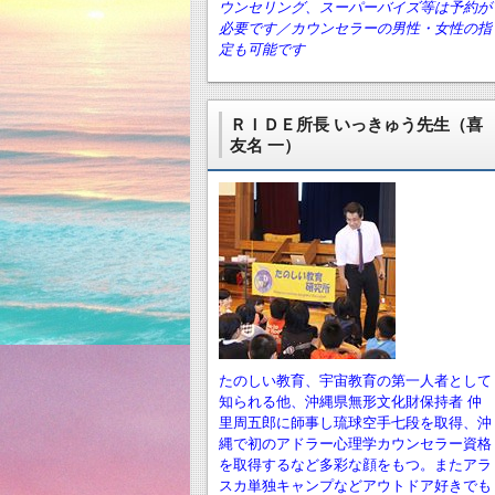
ウンセリング、スーパーバイズ等は予約が
必要です／カウンセラーの男性・女性の指
定も可能です
ＲＩＤＥ所長 いっきゅう先生（喜
友名 一）
たのしい教育、宇宙教育の第一人者として
知られる他、沖縄県無形文化財保持者 仲
里周五郎に師事し琉球空手七段を取得、沖
縄で初のアドラー心理学カウンセラー資格
を取得するなど多彩な顔をもつ。またアラ
スカ単独キャンプなどアウトドア好きでも