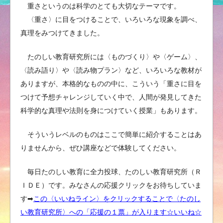
重さというのは科学のとても大切なテーマです。
〈重さ〉に目をつけることで、いろいろな現象を調べ、
真理をみつけてきました。
たのしい教育研究所には〈ものづくり〉や〈ゲーム〉、
〈読み語り〉や〈読み物プラン〉など、いろいろな教材が
ありますが、本格的なものの中に、こういう「重さに目を
つけて予想チャレンジしていく中で、人間が発見してきた
科学的な真理や法則を身につけていく授業」もあります。
そういうレベルのものはここで簡単に紹介することはあ
りませんから、ぜひ講座などで体験してください。
毎日たのしい教育に全力投球、たのしい教育研究所（Ｒ
ＩＤＥ）です。みなさんの応援クリックをお待ちしていま
す➡︎
この〈いいねライン〉をクリックすることで〈たのし
い教育研究所〉への「応援の１票」が入ります☆いいね☆