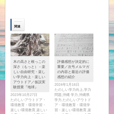
関連
木の高さと根っこの
評価感想が決定的に
深さ（もっと）－楽
重要／次号メルマガ
しい自由研究・楽し
の内容と最近の評価
い学力向上・楽しい
感想の紹介
アウトドア／仮説実
2024年1月16日
験授業『地球』
たのしい学力向上,学力
2023年10月27日
問題,沖縄 学力,沖縄県
たのしいアウトドア・
学力,たのしいアウトド
環境教育・環境学習・
ア・環境教育・環境学
楽しい環境教育,楽しい
習・楽しい環境教育,楽