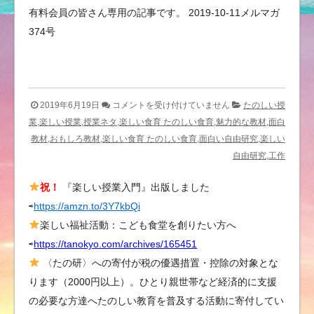
有料会員の皆さん専用の記事です。 2019-10-11メルマガ
374号
考
2019年6月19日
コメントを受け付けていません
たのしい授
え
業,楽しい授業,授業ネタ,楽しい食育 たのしい食育,魅力的な教材,面白
て
教材,おもしろ教材,楽しい食育 たのしい食育,面白い自由研究,楽しい
み
自由研究,工作
よ
祝！
『楽しい授業入門』出版しました
う
⇨
https://amzn.to/3Y7kbQi
重
さ
楽しい福祉活動：こども食堂を創りたい方へ
は
⇨
https://tanokyo.com/archives/165451
ど
〈たの研〉への寄付が税の優遇措置・控除の対象とな
う
ります（2000円以上）。ひとり親世帯など経済的に支援
な
の必要な方達へたのしい教育を普及する活動に寄付してい
る