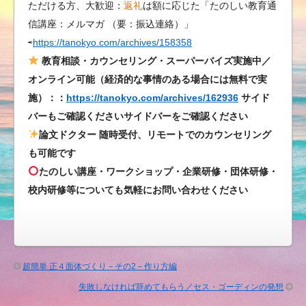
ただける方、大歓迎：
返礼
は額に応じた「たのしい教育通
の？
信講座：メルマガ （要：振込連絡）」
は
⇨
https://tanokyo.com/archives/158358
教育相談・カウンセリング・スーパーバイズ実施中／
オンライン可能（経済的な事情のある場合には無料で実
施）：：
https://tanokyo.com/archives/162936
サイド
バーもご確認くださいサイドバーをご確認ください
論文ドクター 随時受付、リモートでのカウンセリング
も可能です
たのしい講座・ワークショップ・企業研修・団体研修・
校内研修等についても気軽にお問い合わせください
超簡単 正４面体づくり－その2－作り方編
失敗しなければ辞めてもらう／セス・ゴーディンの発想