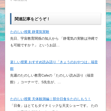
関連記事をどうぞ！
たのしい授業 静電気実験
先日、宇宙教育関係の知人から 「静電気の実験は沖縄で
も可能ですか？」 というお話…
楽しい授業 おすすめ読み語り「きょうのおやつは」福音
館
先週のたのしい教育Cafeの「たのしい読み語り（福音
館）」コーナーで、S先生が、…
たのしい授業 天体観測編｜部分日食をたのしもう！
「日食」はとてもダイナミックな天文ショーです。 たの