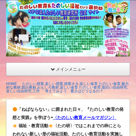
たの
しい
教育
研究
所
（沖
縄）
公式
メインメニュー
サイ
ト
HOME
たのしい授業,楽しい授業,授業ネタ,楽しい食育 たのしい食育,魅力
的な教材,面白教材,おもしろ教材,楽しい食育 たのしい食育,面白い自由研究,
楽しい自由研究,工作
考えてみよう 重さはどうなるの？
「ねばならない」に囲まれた日々、『たのしい教育の発
想と実践』を学ぼう⇨
〈たのしい教育メールマガジン〉
福祉・教育活動
〈たの研〉ではこれまでの枠にとら
われない新しい形の福祉活動、たのしい教育活動を実施し