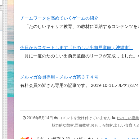
チームワークを高めていくゲームの紹介
「たのしいキャリア教育」の教材に直結するコンテンツを
今日からスタートします〈たのしい出前児童館；沖縄市〉
月に一度のたのしい出前児童館のリーフが完成しました。
メルマガ会員専用－メルマガ第３７４号
有料会員の皆さん専用の記事です。 2019-10-11メルマガ37
た
2016年5月14日
コメントを受け付けていません
たのしい授業
の
魅力的な教材,面白教材,おもしろ教材,楽しい食育 た
し