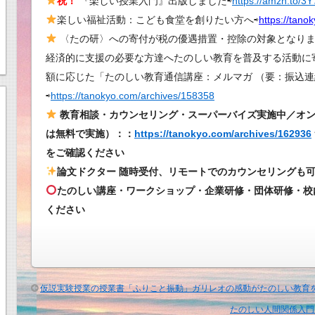
祝！
『楽しい授業入門』出版しました⇨
https://amzn.to/3
い
楽しい福祉活動：こども食堂を創りたい方へ⇨
授
https://tano
業
〈たの研〉への寄付が税の優遇措置・控除の対象となります
「折
経済的に支援の必要な方達へたのしい教育を普及する活動に
り
額に応じた「たのしい教育通信講座：メルマガ （要：振込連
染
⇨
https://tanokyo.com/archives/158358
め
教育相談・カウンセリング・スーパーバイズ実施中／オ
習
は無料で実施）：：
https://tanokyo.com/archives/162936
字
をご確認ください
／
論文ドクター 随時受付、リモートでのカウンセリングも
折
染
たのしい講座・ワークショップ・企業研修・団体研修・校
め
ください
習
字」
壮
観
仮説実験授業の授業書「ふりこと振動」ガリレオの感動がたのしい教育
｜
た
たのしい人間関係入門