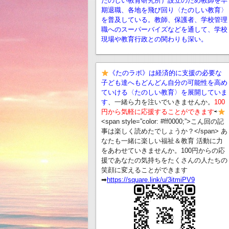
たのしい教育研究所）設立のため教師を早
期退職、
各地を飛び回り〈たのしい教育〉
を普及している。教師、保護者、学校管理
職へのスーパーバイズなどを通して、学校
現場や教育行政との関わりも深い。
《たのラボ》は経済的に支援の必要な
子ども達へもどんどん自分の可能性を高め
ていける〈たのしい教育〉を展開していま
す
、一緒ら力を注いでいきませんか。
100
円から気軽に応援することができます
⇨
<span style=”color: #ff0000;”>こん回の記
事は楽しく読めたでしょうか？</span> あ
なたも一緒に楽しい福祉＆教育 活動に力
をあわせていきませんか。100円からの応
援であなたの気持ちをたくさんの人たちの
笑顔に変えることができます
➡︎
https://square.link/u/3itmiPV9