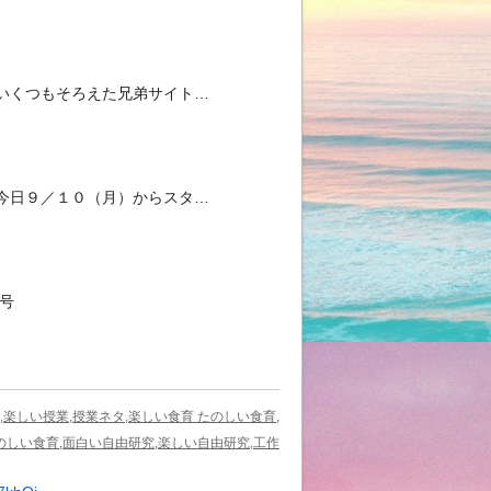
いくつもそろえた兄弟サイト…
今日９／１０（月）からスタ…
4号
,楽しい授業,授業ネタ,楽しい食育 たのしい食育,
のしい食育,面白い自由研究,楽しい自由研究,工作