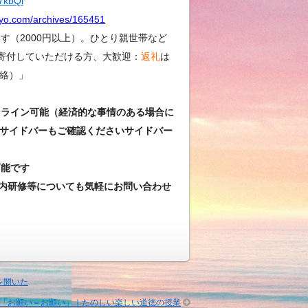
Y7kbQi
kyo.com/archives/165451
（2000円以上）。ひとり親世帯など
寄付していただける方、大歓迎：
返礼
は
絡）」
ンライン可能（経済的な事情のある場合に
サイドバーもご確認くださいサイドバー
可能です
内研修等についても気軽にお問い合わせ
を開いた
「お願い＝お願い」｜たのしい楽しい道徳の授業