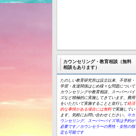
カウンセリング・教育相談（無料
相談もあります）
たのしい教育研究所は設立以来、不登校・
学習・友達関係はじめ様々な問題について
カウンセリングや教育相談、スーパーバイ
ズなど積極的に実施してきています。費用
をいただいて実施することと並行して
経済
的な事情がある場合には無料
で実施してい
ます、気軽にお問い合わせください。
※カ
ウンセリング、スーパーバイズ等は予約が
必要です／カウンセラーの男性・女性の指
定も可能です