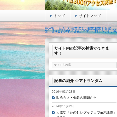
トップ
サイトマップ
HOME
たのしい授業,楽しい授業,授業ネタ,楽し
業「折り染め習字／折染め習字」壮観｜たのしい教育
サイト内の記事の検索ができま
す！
記事の紹介 ※アトランダム
2016年03月28日
四捨五入・概数の問題から
2014年11月24日
大成功「たのしいグッジョブin沖縄市」