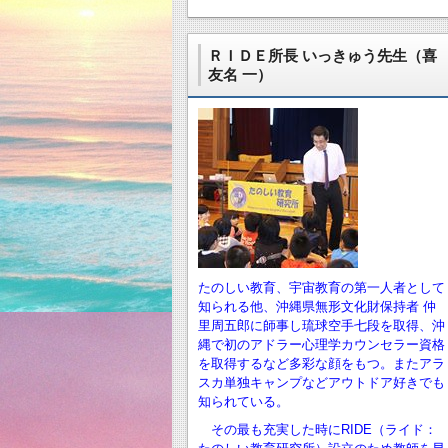
ＲＩＤＥ所長 いっきゅう先生（喜
友名 一）
たのしい教育、宇宙教育の第一人者として
知られる他、沖縄県無形文化財保持者 仲
里周五郎に師事し琉球空手七段を取得、沖
縄で初のアドラー心理学カウンセラー資格
を取得するなど多彩な顔をもつ。またアラ
スカ単独キャンプなどアウトドア好きでも
知られている。
その最も充実した時にRIDE（ライド：