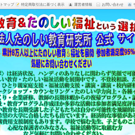
トマップ
特定商取引法に基づく表示
運営者情報
お問い合わせ
研究,面白い自由研究,楽しい福祉活動,楽しい授業がした
育 日本一,Research Institute Delightful
（沖縄）公式サイト
教育方法,内発的動機づけ,沖縄 学力問題,教材 ネタ,授業ネタ,学
njoyable educationes,グッジョブ,カリスマ教師,沖縄
,沖縄の学力,仮説実験授業,たのしい講演,楽しい講演,楽しい
生ものの「賢さ・学力」を,自由研究,いっきゅう先生,いっきゅ
面白い,沖縄 学力問題,授業名人,RIDE,PEALカウンセリン
セミナー,研修,板倉聖宣,ＬＥＡＰカウンセリング,LEAP,学力
読み語り,読み聞かせ,授業ネタ,授業アイディア,教育をたのし
る集団,学ぶこと本来のたのしさと賢さを沖縄から世界へ,設
99％の高い評価,仮説実験授,楽しい学力向上,たのしい学力,自