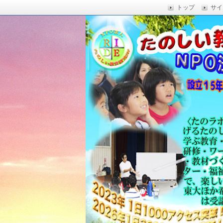
トップ
サイ
楽しい授業,たのしい授業,楽しい自由
い,RIDE,沖縄県 教育,たのしい授業,たのしい教
たのしい教育研究所
Education,楽しい授業,教育技術,
力向上,教育技術,教育方法,沖縄 教育問題,e
教員採用試験,沖縄 教育,たのしい教育
科学,たのしい科学,たのしく学び 一
う,いっきゅうハカセ,アドラー 心理学,
グ,教員採用試験,名人,採用試験,合格,
向上,沖縄の教育,たのしい学力,補習,
さでクリエイトするプロフェッショな
立四年で17000人以上に授業を実施,
由研究.しまくとぅば,島言葉,