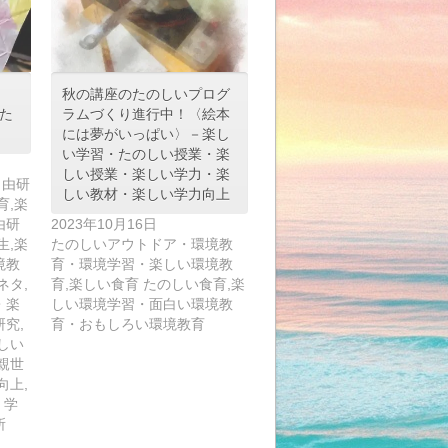
秋の講座のたのしいプログ
た
ラムづくり進行中！〈絵本
には夢がいっぱい〉－楽し
い学習・たのしい授業・楽
しい授業・楽しい学力・楽
自由研
しい教材・楽しい学力向上
育,楽
由研
2023年10月16日
生,楽
たのしいアウトドア・環境教
境教
育・環境学習・楽しい環境教
ネタ,
育,楽しい食育 たのしい食育,楽
・楽
しい環境学習・面白い環境教
究,
育・おもしろい環境教育
しい
親世
向上,
 学
所