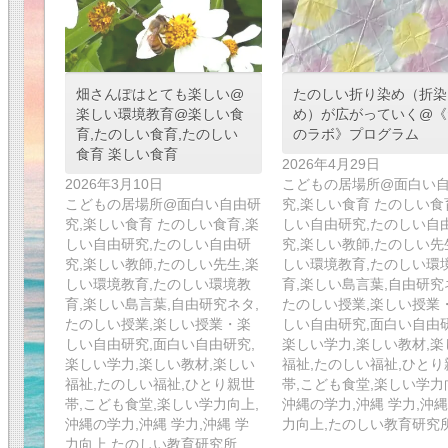
畑さんぽはとても楽しい@
たのしい折り染め（折染
楽しい環境教育@楽しい食
め）が広がっていく@《
育,たのしい食育,たのしい
のラボ》プログラム
食育 楽しい食育
2026年4月29日
2026年3月10日
こどもの居場所@面白い
こどもの居場所@面白い自由研
究,楽しい食育 たのしい食
究,楽しい食育 たのしい食育,楽
しい自由研究,たのしい自
しい自由研究,たのしい自由研
究,楽しい教師,たのしい先
究,楽しい教師,たのしい先生,楽
しい環境教育,たのしい環
しい環境教育,たのしい環境教
育,楽しい島言葉,自由研究
育,楽しい島言葉,自由研究ネタ,
たのしい授業,楽しい授業
たのしい授業,楽しい授業・楽
しい自由研究,面白い自由研
しい自由研究,面白い自由研究,
楽しい学力,楽しい教材,楽
楽しい学力,楽しい教材,楽しい
福祉,たのしい福祉,ひとり
福祉,たのしい福祉,ひとり親世
帯,こども食堂,楽しい学力
帯,こども食堂,楽しい学力向上,
沖縄の学力,沖縄 学力,沖縄
沖縄の学力,沖縄 学力,沖縄 学
力向上,たのしい教育研究
力向上,たのしい教育研究所