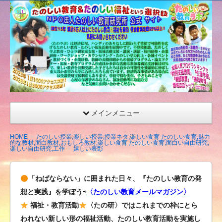
たの
しい
教育
研究
所
（沖
縄）
公式
メインメニュー
サイ
ト
HOME
たのしい授業,楽しい授業,授業ネタ,楽しい食育 たのしい食育,魅力
的な教材,面白教材,おもしろ教材,楽しい食育 たのしい食育,面白い自由研究,
楽しい自由研究,工作
嬉しい表彰
「ねばならない」に囲まれた日々、『たのしい教育の発
想と実践』を学ぼう⇨
〈たのしい教育メールマガジン〉
福祉・教育活動
〈たの研〉ではこれまでの枠にとら
われない新しい形の福祉活動、たのしい教育活動を実施し