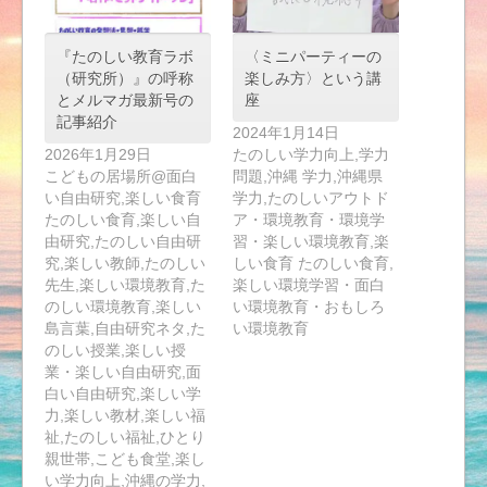
『たのしい教育ラボ
〈ミニパーティーの
（研究所）』の呼称
楽しみ方〉という講
とメルマガ最新号の
座
記事紹介
2024年1月14日
2026年1月29日
たのしい学力向上,学力
こどもの居場所@面白
問題,沖縄 学力,沖縄県
い自由研究,楽しい食育
学力,たのしいアウトド
たのしい食育,楽しい自
ア・環境教育・環境学
由研究,たのしい自由研
習・楽しい環境教育,楽
究,楽しい教師,たのしい
しい食育 たのしい食育,
先生,楽しい環境教育,た
楽しい環境学習・面白
のしい環境教育,楽しい
い環境教育・おもしろ
島言葉,自由研究ネタ,た
い環境教育
のしい授業,楽しい授
業・楽しい自由研究,面
白い自由研究,楽しい学
力,楽しい教材,楽しい福
祉,たのしい福祉,ひとり
親世帯,こども食堂,楽し
い学力向上,沖縄の学力,