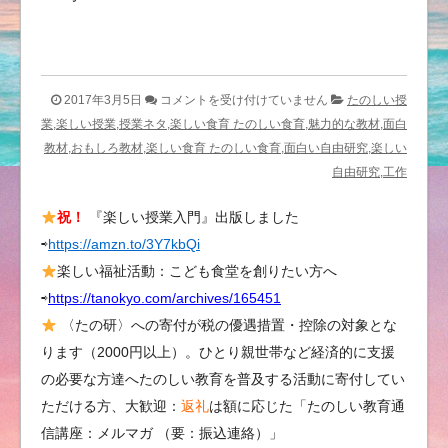
嬉
2017年3月5日
コメントを受け付けていません
たのしい授
し
業,楽しい授業,授業ネタ,楽しい食育 たのしい食育,魅力的な教材,面白
い
教材,おもしろ教材,楽しい食育 たのしい食育,面白い自由研究,楽しい
表
自由研究,工作
彰
祝！
『楽しい授業入門』出版しました
は
⇨
https://amzn.to/3Y7kbQi
楽しい福祉活動：こども食堂を創りたい方へ
⇨
https://tanokyo.com/archives/165451
〈たの研〉への寄付が税の優遇措置・控除の対象とな
ります（2000円以上）。ひとり親世帯など経済的に支援
の必要な方達へたのしい教育を普及する活動に寄付してい
ただける方、大歓迎：
返礼
は額に応じた「たのしい教育通
信講座：メルマガ （要：振込連絡）」