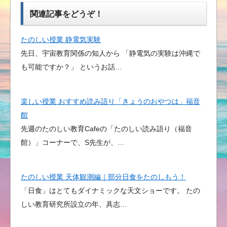
関連記事をどうぞ！
たのしい授業 静電気実験
先日、宇宙教育関係の知人から 「静電気の実験は沖縄で
も可能ですか？」 というお話…
楽しい授業 おすすめ読み語り「きょうのおやつは」福音
館
先週のたのしい教育Cafeの「たのしい読み語り（福音
館）」コーナーで、S先生が、…
たのしい授業 天体観測編｜部分日食をたのしもう！
「日食」はとてもダイナミックな天文ショーです。 たの
しい教育研究所設立の年、具志…