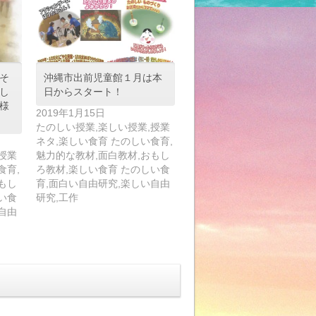
そ
沖縄市出前児童館１月は本
し
日からスタート！
様
2019年1月15日
たのしい授業,楽しい授業,授業
ネタ,楽しい食育 たのしい食育,
授業
魅力的な教材,面白教材,おもし
食育,
ろ教材,楽しい食育 たのしい食
もし
育,面白い自由研究,楽しい自由
い食
研究,工作
自由