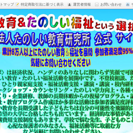
トマップ
特定商取引法に基づく表示
運営者情報
お問い合わせ
研究,面白い自由研究,楽しい福祉活動,楽しい授業がした
育 日本一,Research Institute Delightful
（沖縄）公式サイト
教育方法,内発的動機づけ,沖縄 学力問題,教材 ネタ,授業ネタ,学
njoyable educationes,グッジョブ,カリスマ教師,沖縄
,沖縄の学力,仮説実験授業,たのしい講演,楽しい講演,楽しい
生ものの「賢さ・学力」を,自由研究,いっきゅう先生,いっきゅ
面白い,沖縄 学力問題,授業名人,RIDE,PEALカウンセリン
セミナー,研修,板倉聖宣,ＬＥＡＰカウンセリング,LEAP,学力
読み語り,読み聞かせ,授業ネタ,授業アイディア,教育をたのし
る集団,学ぶこと本来のたのしさと賢さを沖縄から世界へ,設
99％の高い評価,仮説実験授,楽しい学力向上,たのしい学力,自