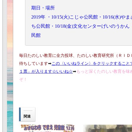
期日・場所
2019年 ・10/15(火)こじゃ公民館・10/16(水)や
ち公民館・10/18(金)文化センターげいのうかん（
民館
毎日たのしい教育に全力投球、たのしい教育研究所（ＲＩＤ
待ちしています
➡︎
この〈いいねライン〉をクリックすること
１票」が入ります☆いいね
☆
➡︎
もっと深くたのしい教育を味
ぞ！
関連