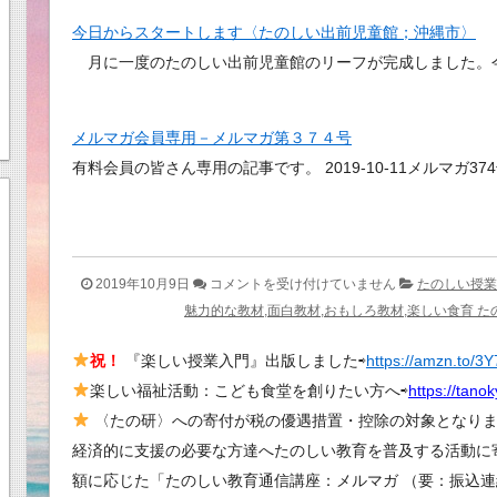
今日からスタートします〈たのしい出前児童館；沖縄市〉
月に一度のたのしい出前児童館のリーフが完成しました。
メルマガ会員専用－メルマガ第３７４号
有料会員の皆さん専用の記事です。 2019-10-11メルマガ37
今
2019年10月9日
コメントを受け付けていません
たのしい授業
月
魅力的な教材,面白教材,おもしろ教材,楽しい食育 た
（１
祝！
『楽しい授業入門』出版しました⇨
https://amzn.to/3
０
楽しい福祉活動：こども食堂を創りたい方へ⇨
月）
https://tano
の
〈たの研〉への寄付が税の優遇措置・控除の対象となります
出
経済的に支援の必要な方達へたのしい教育を普及する活動に
前
額に応じた「たのしい教育通信講座：メルマガ （要：振込連
児