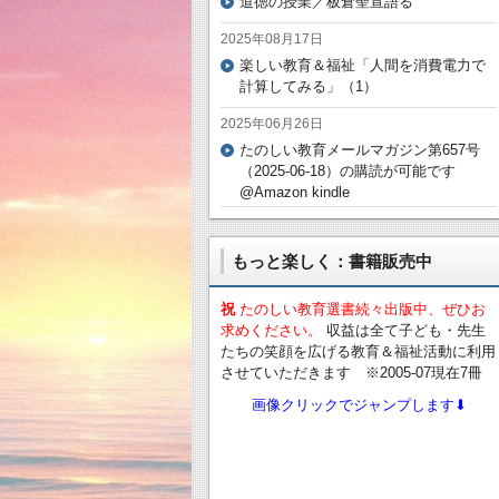
道徳の授業／板倉聖宣語る
2025年08月17日
楽しい教育＆福祉「人間を消費電力で
計算してみる」（1）
2025年06月26日
たのしい教育メールマガジン第657号
（2025-06-18）の購読が可能です
@Amazon kindle
もっと楽しく：書籍販売中
祝
たのしい教育選書続々出版中、ぜひお
求めください。
収益は全て子ども・先生
たちの笑顔を広げる教育＆福祉活動に利用
させていただきます ※2005-07現在7冊
画像クリックでジャンプします⬇︎