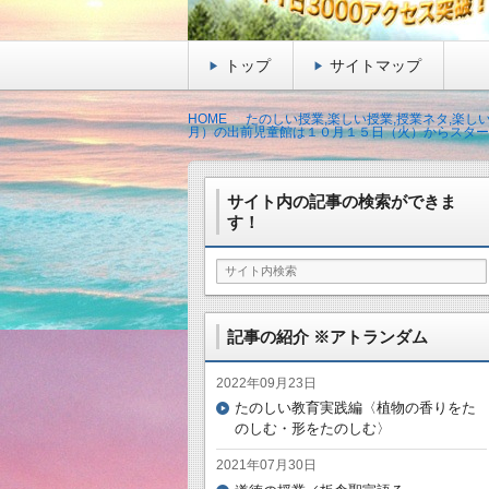
トップ
サイトマップ
HOME
たのしい授業,楽しい授業,授業ネタ,楽し
月）の出前児童館は１０月１５日（火）からスター
サイト内の記事の検索ができま
す！
記事の紹介 ※アトランダム
2022年09月23日
たのしい教育実践編〈植物の香りをた
のしむ・形をたのしむ〉
2021年07月30日