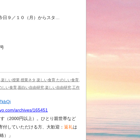
今日９／１０（月）からスタ…
4号
,楽しい授業,授業ネタ,楽しい食育 たのしい食育,
のしい食育,面白い自由研究,楽しい自由研究,工作
Y7kbQi
kyo.com/archives/165451
（2000円以上）。ひとり親世帯など
寄付していただける方、大歓迎：
返礼
は
絡）」