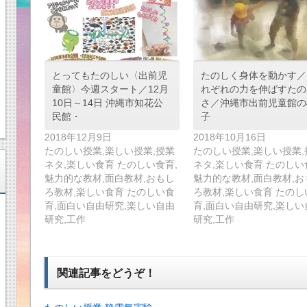
とってもたのしい〈出前児
たのしく身体を動かす／
童館〉今週スタート／12月
れぞれの力を伸ばすたの
10日～14日 沖縄市知花公
さ／沖縄市出前児童館の
民館・
子
2018年12月9日
2018年10月16日
たのしい授業,楽しい授業,授業
たのしい授業,楽しい授業,
ネタ,楽しい食育 たのしい食育,
ネタ,楽しい食育 たのしい
魅力的な教材,面白教材,おもし
魅力的な教材,面白教材,お
ろ教材,楽しい食育 たのしい食
ろ教材,楽しい食育 たのし
育,面白い自由研究,楽しい自由
育,面白い自由研究,楽しい
研究,工作
研究,工作
関連記事をどうぞ！