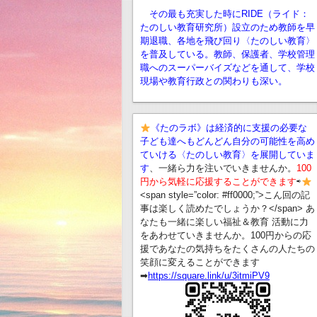
その最も充実した時にRIDE（ライド：
たのしい教育研究所）設立のため教師を早
期退職、
各地を飛び回り〈たのしい教育〉
を普及している。教師、保護者、学校管理
職へのスーパーバイズなどを通して、学校
現場や教育行政との関わりも深い。
《たのラボ》は経済的に支援の必要な
子ども達へもどんどん自分の可能性を高め
ていける〈たのしい教育〉を展開していま
す
、一緒ら力を注いでいきませんか。
100
円から気軽に応援することができます
⇨
<span style=”color: #ff0000;”>こん回の記
事は楽しく読めたでしょうか？</span> あ
なたも一緒に楽しい福祉＆教育 活動に力
をあわせていきませんか。100円からの応
援であなたの気持ちをたくさんの人たちの
笑顔に変えることができます
➡︎
https://square.link/u/3itmiPV9