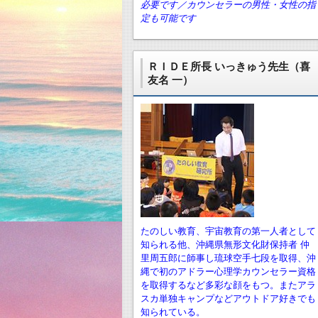
必要です／カウンセラーの男性・女性の指
定も可能です
ＲＩＤＥ所長 いっきゅう先生（喜
友名 一）
たのしい教育、宇宙教育の第一人者として
知られる他、沖縄県無形文化財保持者 仲
里周五郎に師事し琉球空手七段を取得、沖
縄で初のアドラー心理学カウンセラー資格
を取得するなど多彩な顔をもつ。またアラ
スカ単独キャンプなどアウトドア好きでも
知られている。