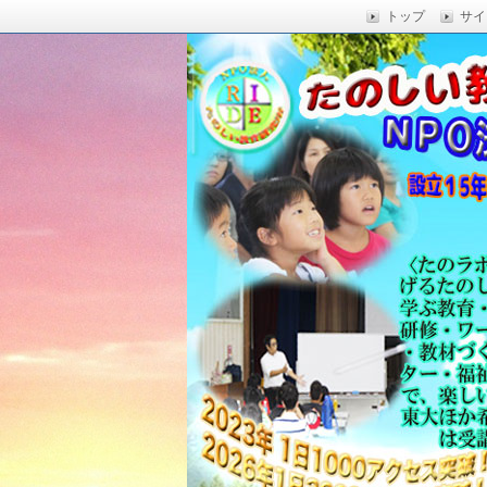
トップ
サイ
楽しい授業,たのしい授業,楽しい自由
い,RIDE,沖縄県 教育,たのしい授業,たのしい教
たのしい教育研究所
Education,楽しい授業,教育技術,
力向上,教育技術,教育方法,沖縄 教育問題,e
教員採用試験,沖縄 教育,たのしい教育
科学,たのしい科学,たのしく学び 一
う,いっきゅうハカセ,アドラー 心理学,
グ,教員採用試験,名人,採用試験,合格,
向上,沖縄の教育,たのしい学力,補習,
さでクリエイトするプロフェッショな
立四年で17000人以上に授業を実施,
由研究.しまくとぅば,島言葉,