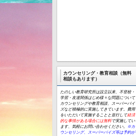
カウンセリング・教育相談（無料
相談もあります）
たのしい教育研究所は設立以来、不登校・
学習・友達関係はじめ様々な問題について
カウンセリングや教育相談、スーパーバイ
ズなど積極的に実施してきています。費用
をいただいて実施することと並行して
経済
的な事情がある場合には無料
で実施してい
ます、気軽にお問い合わせください。
※カ
ウンセリング、スーパーバイズ等は予約が