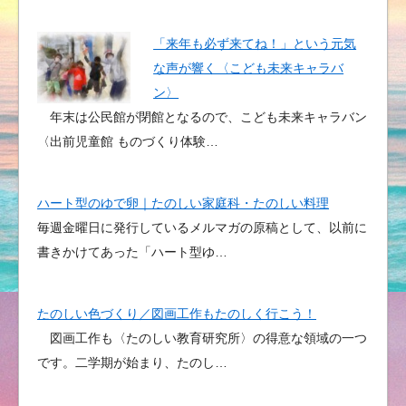
「来年も必ず来てね！」という元気
な声が響く〈こども未来キャラバ
ン〉
年末は公民館が閉館となるので、こども未来キャラバン
〈出前児童館 ものづくり体験…
ハート型のゆで卵｜たのしい家庭科・たのしい料理
毎週金曜日に発行しているメルマガの原稿として、以前に
書きかけてあった「ハート型ゆ…
たのしい色づくり／図画工作もたのしく行こう！
図画工作も〈たのしい教育研究所〉の得意な領域の一つ
です。二学期が始まり、たのし…