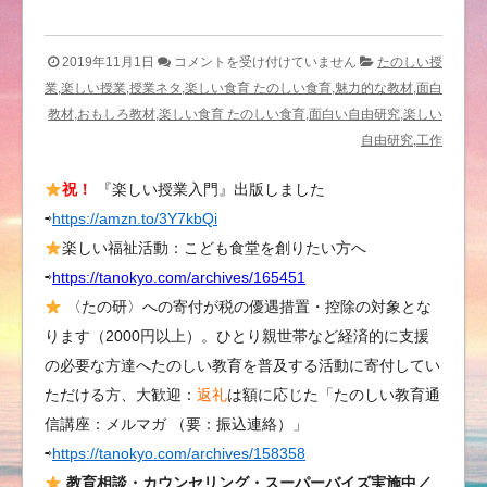
た
2019年11月1日
コメントを受け付けていません
たのしい授
の
業,楽しい授業,授業ネタ,楽しい食育 たのしい食育,魅力的な教材,面白
ｃ
教材,おもしろ教材,楽しい食育 たのしい食育,面白い自由研究,楽しい
ａ
自由研究,工作
ｆ
祝！
『楽しい授業入門』出版しました
ｅ
⇨
https://amzn.to/3Y7kbQi
１
０
楽しい福祉活動：こども食堂を創りたい方へ
月
⇨
https://tanokyo.com/archives/165451
〈本
〈たの研〉への寄付が税の優遇措置・控除の対象とな
を
ります（2000円以上）。ひとり親世帯など経済的に支援
た
の必要な方達へたのしい教育を普及する活動に寄付してい
の
ただける方、大歓迎：
返礼
は額に応じた「たのしい教育通
し
信講座：メルマガ （要：振込連絡）」
む
⇨
https://tanokyo.com/archives/158358
授
業〉、
教育相談・カウンセリング・スーパーバイズ実施中／