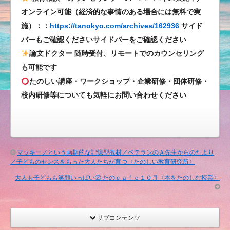
大
オンライン可能（経済的な事情のある場合には無料で実
人
施）：：
https://tanokyo.com/archives/162936
サイド
も
バーもご確認くださいサイドバーをご確認ください
子
論文ドクター 随時受付、リモートでのカウンセリング
ど
も可能です
も
たのしい講座・ワークショップ・企業研修・団体研修・
も
校内研修等についても気軽にお問い合わせください
笑
顔
い
っ
ぱ
マッキーノという画期的な記憶型教材／ベテランのＡ先生からのたより
い
／子どものセンスをもった大人たちが育つ〈たのしい教育研究所〉
①
大人も子どもも笑顔いっぱい② たのｃａｆｅ１０月〈本をたのしむ授業〉
は
サブコンテンツ