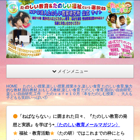
たの
しい
教育
研究
所
（沖
縄）
公式
メインメニュー
サイ
ト
HOME
たのしい授業,楽しい授業,授業ネタ,楽しい食育 たのしい食育,魅力
的な教材,面白教材,おもしろ教材,楽しい食育 たのしい食育,面白い自由研究,
楽しい自由研究,工作
たのｃａｆｅ１０月〈本をたのしむ授業〉、大人も
子どもも笑顔いっぱい①
「ねばならない」に囲まれた日々、『たのしい教育の発
想と実践』を学ぼう⇨
〈たのしい教育メールマガジン〉
福祉・教育活動
〈たの研〉ではこれまでの枠にとら