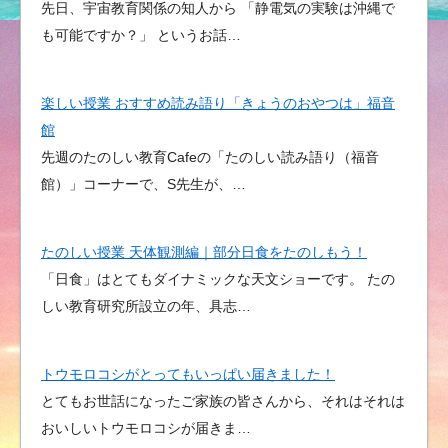
先日、宇宙教育関係の知人から 「静電気の実験は沖縄で
も可能ですか？」 というお話…
楽しい授業 おすすめ読み語り「きょうのおやつは」福音
館
先週のたのしい教育Cafeの「たのしい読み語り（福音
館）」コーナーで、S先生が、…
たのしい授業 天体観測編｜部分日食をたのしもう！
「日食」はとてもダイナミックな天文ショーです。 たの
しい教育研究所設立の年、具志…
トウモロコシがとってもいっぱい届きました！
とてもお世話になったご家族の皆さんから、それはそれは
おいしいトウモロコシが届きま…