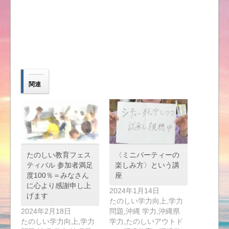
関連
たのしい教育フェス
〈ミニパーティーの
ティバル 参加者満足
楽しみ方〉という講
度100％＝みなさん
座
に心より感謝申し上
2024年1月14日
げます
たのしい学力向上,学力
2024年2月18日
問題,沖縄 学力,沖縄県
たのしい学力向上,学力
学力,たのしいアウトド