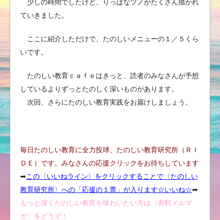
少しの時間でしたけど、りっぱなツノがたくさん描かれ
ていきました。
ここに紹介しただけで、たのしいメニューの１／５くら
いです。
たのしい教育ｃａｆｅはきっと、読者のみなさんが予想
しているよりずっとたのしく深いものがあります。
次回、さらにたのしい教育実践をお届けしましょう。
毎日たのしい教育に全力投球、たのしい教育研究所（ＲＩ
ＤＥ）です。みなさんの応援クリックをお待ちしています
➡︎
この〈いいねライン〉をクリックすることで〈たのしい
教育研究所〉への「応援の１票」が入ります☆いいね
☆
➡︎
もっと深くたのしい教育を味わいたい方は〈有料メルマ
ガ〉をどうぞ！