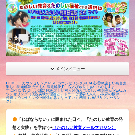
たの
しい
教育
研究
所
（沖
縄）
公式
メインメニュー
サイ
ト
HOME
カウンセリング,PEALカウンセリング,PEAL心理学,楽しい島言葉,
楽しい問題解決,たのしい課題解決,Purify／ぴゅりふぁい：心をすま
す,OPTIONS:楽しい課題解決,楽しい対人関係入門,楽しい教師生活,PEALカ
ウンセリング（仮説実験の理論とアドラー心理学,たのしい教育の根幹）
沖縄 カウンセリング −関係が悪くなっていく段階（LEAPカウンセリン
グ）
「ねばならない」に囲まれた日々、『たのしい教育の発
想と実践』を学ぼう⇨
〈たのしい教育メールマガジン〉