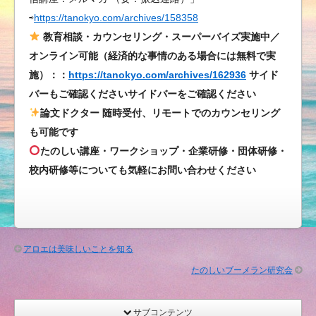
⇨
https://tanokyo.com/archives/158358
て
い
教育相談・カウンセリング・スーパーバイズ実施中／
く
オンライン可能（経済的な事情のある場合には無料で実
段
施）：：
https://tanokyo.com/archives/162936
サイド
階
バーもご確認くださいサイドバーをご確認ください
（LEAP
論文ドクター 随時受付、リモートでのカウンセリング
カ
も可能です
ウ
たのしい講座・ワークショップ・企業研修・団体研修・
ン
校内研修等についても気軽にお問い合わせください
セ
リ
ン
グ）
は
アロエは美味しいことを知る
たのしいブーメラン研究会
サブコンテンツ