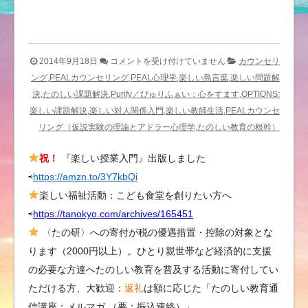
沖
2014年9月18日
コメントを受け付けていません
カウンセリ
縄
ング,PEALカウンセリング,PEAL心理学,楽しい島言葉,楽しい問題解
カ
決,たのしい課題解決,Purify／ぴゅりふぁい：心をすます,OPTIONS:
ウ
楽しい課題解決,楽しい対人関係入門,楽しい教師生活,PEALカウンセ
ン
リング（仮説実験の理論とアドラー心理学,たのしい教育の根幹）
セ
祝！
『楽しい授業入門』出版しました
リ
⇨
https://amzn.to/3Y7kbQi
ン
グ
楽しい福祉活動：こども食堂を創りたい方へ
−関
⇨
https://tanokyo.com/archives/165451
係
〈たの研〉への寄付が税の優遇措置・控除の対象とな
が
ります（2000円以上）。ひとり親世帯など経済的に支援
悪
の必要な方達へたのしい教育を普及する活動に寄付してい
く
ただける方、大歓迎：
返礼
は額に応じた「たのしい教育通
な
信講座：メルマガ （要：振込連絡）」
っ