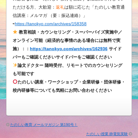
「春
ただける方、大歓迎：
返礼
は額に応じた「たのしい教育通
の
信講座：メルマガ （要：振込連絡）」
出
⇨
https://tanokyo.com/archives/158358
会
い
教育相談・カウンセリング・スーパーバイズ実施中／
も
オンライン可能（経済的な事情のある場合には無料で実
た
施）：：
https://tanokyo.com/archives/162936
サイド
の
バーもご確認くださいサイドバーをご確認ください
し
論文ドクター 随時受付、リモートでのカウンセリング
い
も可能です
教
たのしい講座・ワークショップ・企業研修・団体研修・
育！
校内研修等についても気軽にお問い合わせください
ク
ラ
ス
の
子
たのしい教育 メールマガジン 第190号！
ど
たのしい授業 静電気実験
も