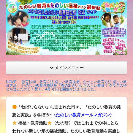
たの
しい
教育
研究
所
（沖
縄）
公式
メインメニュー
サイ
ト
HOME
教育技術・教育方法,楽しい教育技術、たのしい教育方法,楽しい教
育方法
たのしい教育体験講座「春の出会いも たのしい教育！ クラスの子
ども達とたのしく賢く」4月3日(日)開催が決まりました。
「ねばならない」に囲まれた日々、『たのしい教育の発
想と実践』を学ぼう⇨
〈たのしい教育メールマガジン〉
福祉・教育活動
〈たの研〉ではこれまでの枠にとら
われない新しい形の福祉活動、たのしい教育活動を実施し