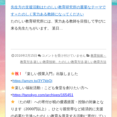
先生方の支援活動はたのしい教育研究所の重要なテーマで
す＝たのしく実力ある教師になってください
たのしい教育研究所には、実力ある教師を目指して学びに
来る先生たちがいます。 某日…
た
2016年2月15日
コメントを受け付けていません
教育技術・
の
教育方法,楽しい教育技術、たのしい教育方法,楽しい教育方法
し
祝！
『楽しい授業入門』出版しました
い
⇨
https://amzn.to/3Y7kbQi
教
育
楽しい福祉活動：こども食堂を創りたい方へ
体
⇨
https://tanokyo.com/archives/165451
験
〈たの研〉への寄付が税の優遇措置・控除の対象とな
講
ります（2000円以上）。ひとり親世帯など経済的に支援
座
の必要な方達へたのしい教育を普及する活動に寄付してい