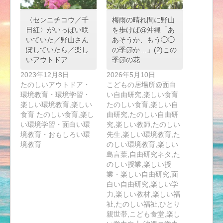
〈センニチコウ／千
梅雨の晴れ間に野山
日紅〉がいっぱい咲
を歩けば@沖縄「あ
いていた／野山さん
あそうか、もう◯◯
ぽしていたら／楽し
の季節か…」(2)この
いアウトドア
季節の花
2023年12月8日
2026年5月10日
たのしいアウトドア・
こどもの居場所@面白
環境教育・環境学習・
い自由研究,楽しい食育
楽しい環境教育,楽しい
たのしい食育,楽しい自
食育 たのしい食育,楽し
由研究,たのしい自由研
い環境学習・面白い環
究,楽しい教師,たのしい
境教育・おもしろい環
先生,楽しい環境教育,た
境教育
のしい環境教育,楽しい
島言葉,自由研究ネタ,た
のしい授業,楽しい授
業・楽しい自由研究,面
白い自由研究,楽しい学
力,楽しい教材,楽しい福
祉,たのしい福祉,ひとり
親世帯,こども食堂,楽し