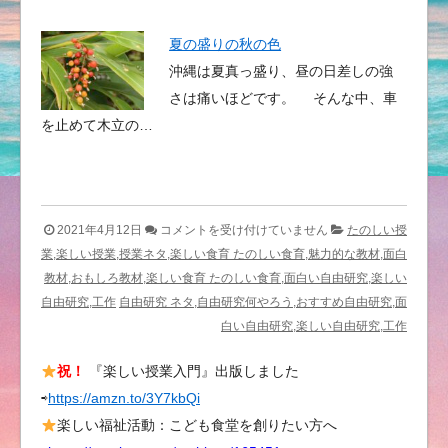
夏の盛りの秋の色
沖縄は夏真っ盛り、昼の日差しの強
さは痛いほどです。 そんな中、車
を止めて木立の…
植
2021年4月12日
コメントを受け付けていません
たのしい授
物
業,楽しい授業,授業ネタ,楽しい食育 たのしい食育,魅力的な教材,面白
た
教材,おもしろ教材,楽しい食育 たのしい食育,面白い自由研究,楽しい
ち
自由研究,工作
自由研究 ネタ,自由研究何やろう,おすすめ自由研究,面
と
白い自由研究,楽しい自由研究,工作
ま
祝！
『楽しい授業入門』出版しました
ど
⇨
https://amzn.to/3Y7kbQi
さ
ん
楽しい福祉活動：こども食堂を創りたい方へ
の