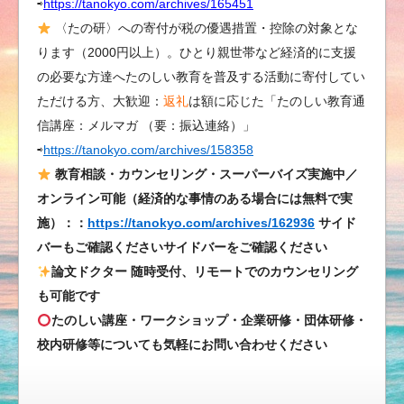
⇨
https://tanokyo.com/archives/165451
詩
〈たの研〉への寄付が税の優遇措置・控除の対象とな
（ひ
ります（2000円以上）。ひとり親世帯など経済的に支援
な
の必要な方達へたのしい教育を普及する活動に寄付してい
筆）
ただける方、大歓迎：
返礼
は額に応じた「たのしい教育通
は
信講座：メルマガ （要：振込連絡）」
⇨
https://tanokyo.com/archives/158358
教育相談・カウンセリング・スーパーバイズ実施中／
オンライン可能（経済的な事情のある場合には無料で実
施）：：
https://tanokyo.com/archives/162936
サイド
バーもご確認くださいサイドバーをご確認ください
論文ドクター 随時受付、リモートでのカウンセリング
も可能です
たのしい講座・ワークショップ・企業研修・団体研修・
校内研修等についても気軽にお問い合わせください