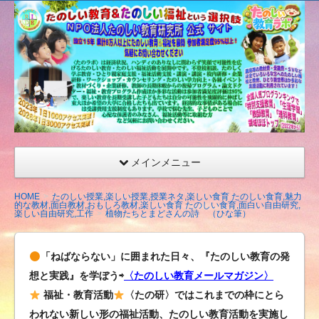
たの
しい
教育
研究
所
（沖
縄）
公式
メインメニュー
サイ
ト
HOME
たのしい授業,楽しい授業,授業ネタ,楽しい食育 たのしい食育,魅力
的な教材,面白教材,おもしろ教材,楽しい食育 たのしい食育,面白い自由研究,
楽しい自由研究,工作
植物たちとまどさんの詩 （ひな筆）
「ねばならない」に囲まれた日々、『たのしい教育の発
想と実践』を学ぼう⇨
〈たのしい教育メールマガジン〉
福祉・教育活動
〈たの研〉ではこれまでの枠にとら
われない新しい形の福祉活動、たのしい教育活動を実施し