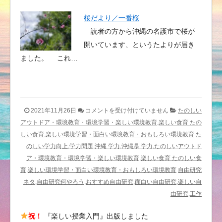
桜だより／一番桜
読者の方から沖縄の名護市で桜が
開いています、というたよりが届き
ました。 これ…
た
2021年11月26日
コメントを受け付けていません
たのしい
の
アウトドア・環境教育・環境学習・楽しい環境教育,楽しい食育 たの
し
しい食育,楽しい環境学習・面白い環境教育・おもしろい環境教育
た
い
のしい学力向上,学力問題,沖縄 学力,沖縄県 学力,たのしいアウトド
秋
ア・環境教育・環境学習・楽しい環境教育,楽しい食育 たのしい食
の
育,楽しい環境学習・面白い環境教育・おもしろい環境教育
自由研究
講
ネタ,自由研究何やろう,おすすめ自由研究,面白い自由研究,楽しい自
座
由研究,工作
の
祝！
『楽しい授業入門』出版しました
反