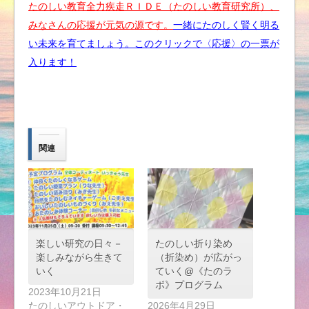
たのしい教育全力疾走ＲＩＤＥ（たのしい教育研究所）、
みなさんの応援が元気の源です。
一緒にたのしく賢く明る
い未来を育てましょう。このクリックで〈応援〉の一票が
入ります！
関連
楽しい研究の日々－
たのしい折り染め
楽しみながら生きて
（折染め）が広がっ
いく
ていく@《たのラ
ボ》プログラム
2023年10月21日
たのしいアウトドア・
2026年4月29日