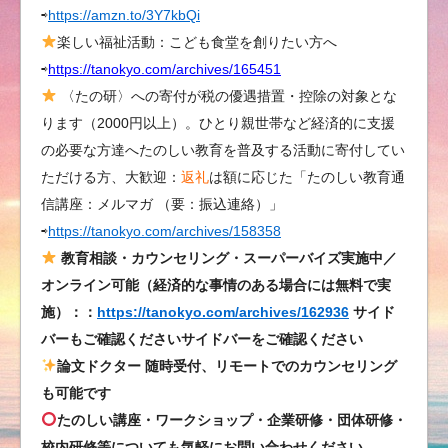
⇨
https://amzn.to/3Y7kbQi
響
「い
楽しい福祉活動：こども食堂を創りたい方へ
ろ
⇨
https://tanokyo.com/archives/165451
は
〈たの研〉への寄付が税の優遇措置・控除の対象とな
パ
ります（2000円以上）。ひとり親世帯など経済的に支援
ズ
の必要な方達へたのしい教育を普及する活動に寄付してい
ル」
ただける方、大歓迎：
返礼
は額に応じた「たのしい教育通
さ
信講座：メルマガ （要：振込連絡）」
っ
⇨
https://tanokyo.com/archives/158358
そ
く
教育相談・カウンセリング・スーパーバイズ実施中／
い
オンライン可能（経済的な事情のある場合には無料で実
ろ
施）：：
https://tanokyo.com/archives/162936
サイド
い
バーもご確認くださいサイドバーをご確認ください
ろ
論文ドクター 随時受付、リモートでのカウンセリング
な
も可能です
と
たのしい講座・ワークショップ・企業研修・団体研修・
こ
校内研修等についても気軽にお問い合わせください
ろ