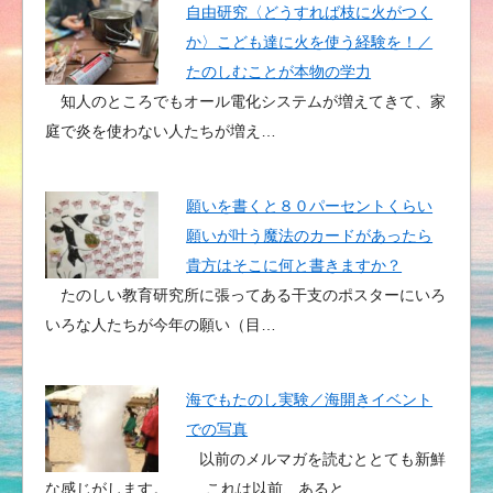
自由研究〈どうすれば枝に火がつく
か〉こども達に火を使う経験を！／
たのしむことが本物の学力
知人のところでもオール電化システムが増えてきて、家
庭で炎を使わない人たちが増え…
願いを書くと８０パーセントくらい
願いが叶う魔法のカードがあったら
貴方はそこに何と書きますか？
たのしい教育研究所に張ってある干支のポスターにいろ
いろな人たちが今年の願い（目…
海でもたのし実験／海開きイベント
での写真
以前のメルマガを読むととても新鮮
な感じがします。 これは以前、あると…