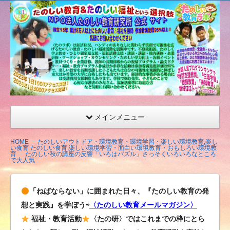
たの
しい
教育
研究
所
（沖
縄）
公式
メインメニュー
サイ
ト
HOME
たのしいアウトドア・環境教育・環境学習・楽しい環境教育,楽し
い食育 たのしい食育,楽しい環境学習・面白い環境教育・おもしろい環境教
育
たのしい秋の講座の反響「いろはパズル」さっそくいろいろなところ
で大人気
「ねばならない」に囲まれた日々、『たのしい教育の発
想と実践』を学ぼう⇨
〈たのしい教育メールマガジン〉
福祉・教育活動
〈たの研〉ではこれまでの枠にとら