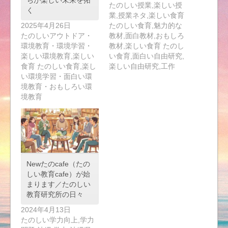
たのしい授業,楽しい授
く
業,授業ネタ,楽しい食育
2025年4月26日
たのしい食育,魅力的な
たのしいアウトドア・
教材,面白教材,おもしろ
環境教育・環境学習・
教材,楽しい食育 たのし
楽しい環境教育,楽しい
い食育,面白い自由研究,
食育 たのしい食育,楽し
楽しい自由研究,工作
い環境学習・面白い環
境教育・おもしろい環
境教育
Newたのcafe（たの
しい教育cafe）が始
まります／たのしい
教育研究所の日々
2024年4月13日
たのしい学力向上,学力