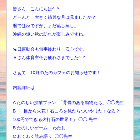
皆さん、こんにちは^_^
どーんと、大きく綺麗な月は見ましたか？
暦では秋ですが、まだ蒸し蒸し。
沖縄の短い秋の訪れが楽しみですね。
先日運動会も無事終わり一安心です。
Ａさん体育主任お疲れさまでした^_^
さぁて、10月のたのカフェのお知らせです！
内容詳細は
A たのしい授業プラン
「背骨のある動物たち」◯◯先生
B 「目から火花！石ころを見たらついやりたくなる？
100円でできる火打石の世界！」 ◯◯ 先生
B たのしいゲーム わたし
C わくわく読み語り ◯◯先生