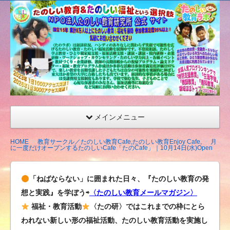
たの
しい
教育
研究
所
（沖
縄）
公式
メインメニュー
サイ
ト
HOME
教育サークル／たのしい教育Cafe,たのしい教育Enjoy Cafe,
月
に一度だけオープンするたのしいCafe「たのCafe」｜10月14日(水)Open
「ねばならない」に囲まれた日々、『たのしい教育の発
想と実践』を学ぼう⇨
〈たのしい教育メールマガジン〉
福祉・教育活動
〈たの研〉ではこれまでの枠にとら
われない新しい形の福祉活動、たのしい教育活動を実施し