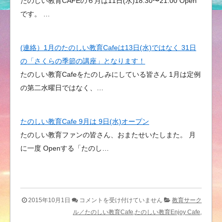
たのしい教育CAFEの６月は11日(水)18:30〜21:00 Open
です。 …
(連絡）1月のたのしい教育Cafeは13日(水)ではなく 31日
の「さくらの季節の講座」となります！
たのしい教育Cafeをたのしみにしている皆さん 1月は定例
の第二水曜日ではなく、…
たのしい教育Cafe 9月は 9日(水)オープン
たのしい教育ファンの皆さん、おまたせいたしまた。 月
に一度 Openする「たのし…
月
2015年10月1日
コメントを受け付けていません
教育サーク
に
ル／たのしい教育Cafe,たのしい教育Enjoy Cafe,