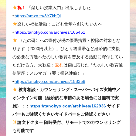
一
祝！
『楽しい授業入門』出版しました
度
⇨
https://amzn.to/3Y7kbQi
だ
け
楽しい福祉活動：こども食堂を創りたい方へ
オ
⇨
https://tanokyo.com/archives/165451
ー
〈たの研〉への寄付が税の優遇措置・控除の対象とな
プ
ります（2000円以上）。ひとり親世帯など経済的に支援
ン
の必要な方達へたのしい教育を普及する活動に寄付してい
す
ただける方、大歓迎：
返礼
は額に応じた「たのしい教育通
る
信講座：メルマガ （要：振込連絡）」
た
⇨
https://tanokyo.com/archives/158358
の
し
教育相談・カウンセリング・スーパーバイズ実施中／
い
オンライン可能（経済的な事情のある場合には無料で実
Cafe「た
施）：：
https://tanokyo.com/archives/162936
サイド
の
バーもご確認くださいサイドバーをご確認ください
Cafe」
論文ドクター 随時受付、リモートでのカウンセリング
｜
も可能です
10