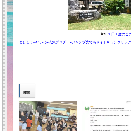
Azu
１日１度のこ
ましょう➡︎いいね=人気ブログ！=ジャンプ先でもサイトをワンクリッ
関連