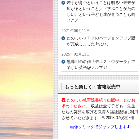
若手が育つということは明るい未来が
広がるということ／〈学ぶことがたの
しい〉という子ども達が育つことも同
じこと
2021年06月11日
たのしいＵＦＯのバージョンアップ版
が完成しました byひな
2025年02月13日
黒澤明の名作『デルス・ウザーラ』で
楽しい英語@メルマガ
もっと楽しく：書籍販売中
祝
たのしい教育選書続々出版中、ぜひお
求めください。
収益は全て子ども・先生
たちの笑顔を広げる教育＆福祉活動に利用
させていただきます ※2005-07現在7冊
画像クリックでジャンプします⬇︎