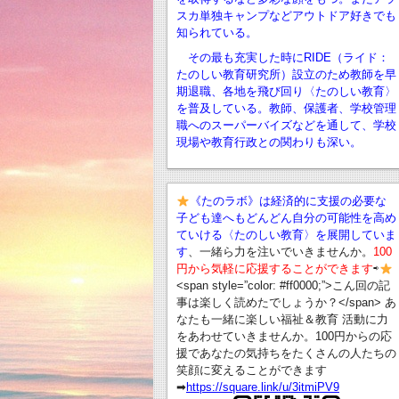
スカ単独キャンプなどアウトドア好きでも
知られている。
その最も充実した時にRIDE（ライド：
たのしい教育研究所）設立のため教師を早
期退職、
各地を飛び回り〈たのしい教育〉
を普及している。教師、保護者、学校管理
職へのスーパーバイズなどを通して、学校
現場や教育行政との関わりも深い。
《たのラボ》は経済的に支援の必要な
子ども達へもどんどん自分の可能性を高め
ていける〈たのしい教育〉を展開していま
す
、一緒ら力を注いでいきませんか。
100
円から気軽に応援することができます
⇨
<span style=”color: #ff0000;”>こん回の記
事は楽しく読めたでしょうか？</span> あ
なたも一緒に楽しい福祉＆教育 活動に力
をあわせていきませんか。100円からの応
援であなたの気持ちをたくさんの人たちの
笑顔に変えることができます
➡︎
https://square.link/u/3itmiPV9