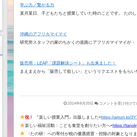
学ぶ力／繋がる力
某月某日、子どもたちと授業していた時のことです。 たの
沖縄のアフリカマイマイ
研究所スタッフの家のちかくの道路にアフリカマイマイが・
販売用：LEAP「課題解決シート」も出来ました！
まえまえから「販売して欲しい」というリクエストをもらい
城
2014年6月20日
コメントを受け付けて
前
祝！
『楽しい授業入門』出版しました⇨
https://amzn.to/3
小
楽しい福祉活動：こども食堂を創りたい方へ⇨
学
https://tano
校
〈たの研〉への寄付が税の優遇措置・控除の対象となります