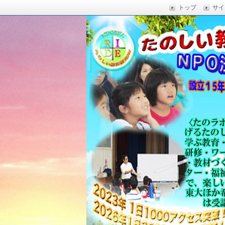
トップ
サイ
楽しい授業,たのしい授業,楽しい自由
い,RIDE,沖縄県 教育,たのしい授業,たのしい教
たのしい教育研究所
Education,楽しい授業,教育技術,
力向上,教育技術,教育方法,沖縄 教育問題,e
教員採用試験,沖縄 教育,たのしい教育
科学,たのしい科学,たのしく学び 一
う,いっきゅうハカセ,アドラー 心理学,
グ,教員採用試験,名人,採用試験,合格,
向上,沖縄の教育,たのしい学力,補習,
さでクリエイトするプロフェッショな
立四年で17000人以上に授業を実施,
由研究.しまくとぅば,島言葉,