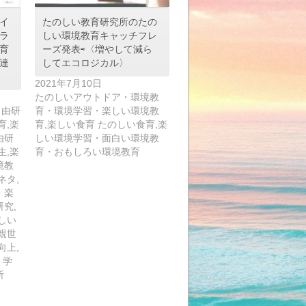
イ
たのしい教育研究所のたの
ラ
しい環境教育キャッチフレ
育
ーズ発表⇨〈増やして減ら
達
してエコロジカル〉
2021年7月10日
たのしいアウトドア・環境教
自由研
育・環境学習・楽しい環境教
育,楽
育,楽しい食育 たのしい食育,楽
由研
しい環境学習・面白い環境教
生,楽
育・おもしろい環境教育
境教
ネタ,
・楽
究,
しい
親世
向上,
 学
所