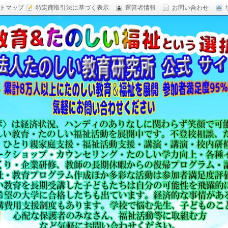
トマップ
特定商取引法に基づく表示
運営者情報
お問い合わせ
研究,面白い自由研究,楽しい福祉活動,楽しい授業がした
育 日本一,Research Institute Delightful
（沖縄）公式サイト
教育方法,内発的動機づけ,沖縄 学力問題,教材 ネタ,授業ネタ,学
njoyable educationes,グッジョブ,カリスマ教師,沖縄
,沖縄の学力,仮説実験授業,たのしい講演,楽しい講演,楽しい
生ものの「賢さ・学力」を,自由研究,いっきゅう先生,いっきゅ
面白い,沖縄 学力問題,授業名人,RIDE,PEALカウンセリン
セミナー,研修,板倉聖宣,ＬＥＡＰカウンセリング,LEAP,学力
読み語り,読み聞かせ,授業ネタ,授業アイディア,教育をたのし
る集団,学ぶこと本来のたのしさと賢さを沖縄から世界へ,設
99％の高い評価,仮説実験授,楽しい学力向上,たのしい学力,自