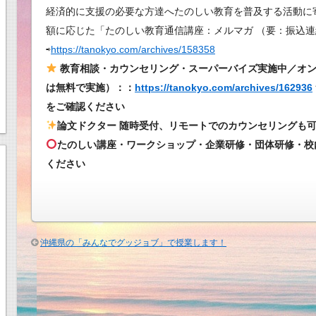
訪
経済的に支援の必要な方達へたのしい教育を普及する活動に
問
額に応じた「たのしい教育通信講座：メルマガ （要：振込連
は
⇨
https://tanokyo.com/archives/158358
教育相談・カウンセリング・スーパーバイズ実施中／オ
は無料で実施）：：
https://tanokyo.com/archives/162936
をご確認ください
論文ドクター 随時受付、リモートでのカウンセリングも
たのしい講座・ワークショップ・企業研修・団体研修・校
ください
沖縄県の「みんなでグッジョブ」で授業します！