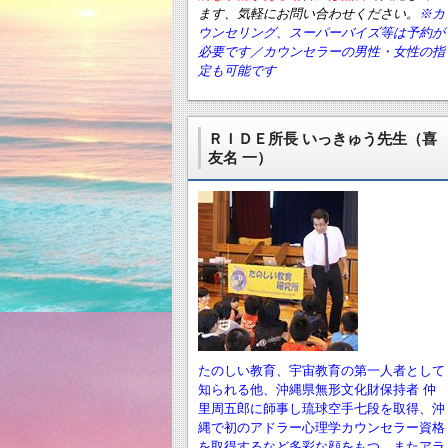
ます、気軽にお問い合わせください。
※カ
ウンセリング、スーパーバイズ等は予約が
必要です／カウンセラーの男性・女性の指
定も可能です
ＲＩＤＥ所長 いっきゅう先生（喜
友名 一）
たのしい教育、宇宙教育の第一人者として
知られる他、沖縄県無形文化財保持者 仲
里周五郎に師事し琉球空手七段を取得、沖
縄で初のアドラー心理学カウンセラー資格
を取得するなど多彩な顔をもつ。またアラ