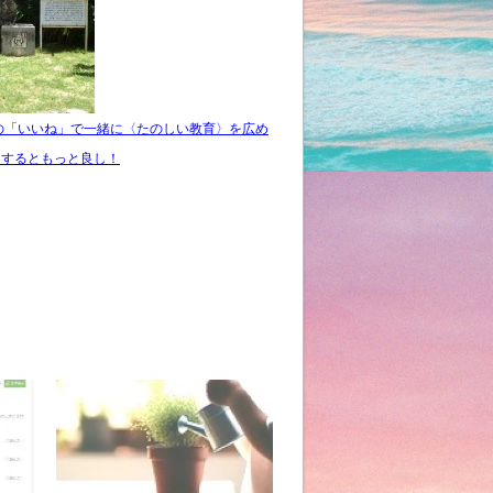
の「いいね」で一緒に〈たのしい教育〉を広め
クするともっと良し！