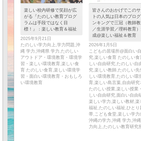
楽しい校内研修で笑顔が広
皆さんのおかげでこのサ
がる『たのしい教育プログ
トの人気は日本のブログ
ラムは手段ではなく目
ンキングで三冠（教師教
標！』：楽しい教育＆福祉
／生涯学習／理科教育）
成@楽しい福祉＆教育
2025年9月21日
たのしい学力向上,学力問題,沖
2026年1月5日
縄 学力,沖縄県 学力,たのしい
こどもの居場所@面白い
アウトドア・環境教育・環境学
究,楽しい食育 たのしい食
習・楽しい環境教育,楽しい食
しい自由研究,たのしい自
育 たのしい食育,楽しい環境学
究,楽しい教師,たのしい先
習・面白い環境教育・おもしろ
しい環境教育,たのしい環
い環境教育
育,楽しい島言葉,自由研究
たのしい授業,楽しい授業
しい自由研究,面白い自由研
楽しい学力,楽しい教材,楽
福祉,たのしい福祉,ひとり
帯,こども食堂,楽しい学力
沖縄の学力,沖縄 学力,沖縄
力向上,たのしい教育研究