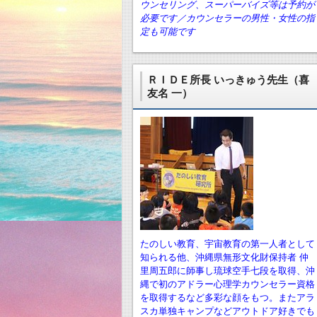
ウンセリング、スーパーバイズ等は予約が
必要です／カウンセラーの男性・女性の指
定も可能です
ＲＩＤＥ所長 いっきゅう先生（喜
友名 一）
たのしい教育、宇宙教育の第一人者として
知られる他、沖縄県無形文化財保持者 仲
里周五郎に師事し琉球空手七段を取得、沖
縄で初のアドラー心理学カウンセラー資格
を取得するなど多彩な顔をもつ。またアラ
スカ単独キャンプなどアウトドア好きでも