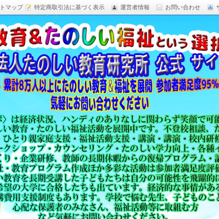
トマップ
特定商取引法に基づく表示
運営者情報
お問い合わせ
研究,面白い自由研究,楽しい福祉活動,楽しい授業がした
育 日本一,Research Institute Delightful
（沖縄）公式サイト
教育方法,内発的動機づけ,沖縄 学力問題,教材 ネタ,授業ネタ,学
njoyable educationes,グッジョブ,カリスマ教師,沖縄
,沖縄の学力,仮説実験授業,たのしい講演,楽しい講演,楽しい
生ものの「賢さ・学力」を,自由研究,いっきゅう先生,いっきゅ
面白い,沖縄 学力問題,授業名人,RIDE,PEALカウンセリン
セミナー,研修,板倉聖宣,ＬＥＡＰカウンセリング,LEAP,学力
読み語り,読み聞かせ,授業ネタ,授業アイディア,教育をたのし
る集団,学ぶこと本来のたのしさと賢さを沖縄から世界へ,設
99％の高い評価,仮説実験授,楽しい学力向上,たのしい学力,自