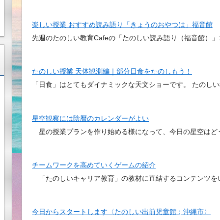
楽しい授業 おすすめ読み語り「きょうのおやつは」福音館
先週のたのしい教育Cafeの「たのしい読み語り（福音館）
たのしい授業 天体観測編｜部分日食をたのしもう！
「日食」はとてもダイナミックな天文ショーです。 たのし
星空観察には陰暦のカレンダーがよい
星の授業プランを作り始める様になって、今日の星空はど
チームワークを高めていくゲームの紹介
「たのしいキャリア教育」の教材に直結するコンテンツを
今日からスタートします〈たのしい出前児童館；沖縄市〉