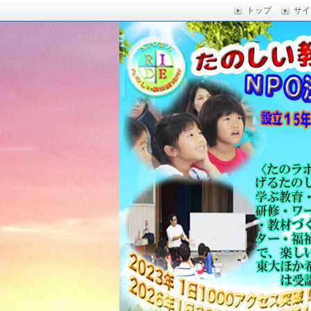
トップ
サイ
楽しい授業,たのしい授業,楽しい自由
い,RIDE,沖縄県 教育,たのしい授業,たのしい教
たのしい教育研究所
Education,楽しい授業,教育技術,
力向上,教育技術,教育方法,沖縄 教育問題,e
教員採用試験,沖縄 教育,たのしい教育
科学,たのしい科学,たのしく学び 一
う,いっきゅうハカセ,アドラー 心理学,
グ,教員採用試験,名人,採用試験,合格,
向上,沖縄の教育,たのしい学力,補習,
さでクリエイトするプロフェッショな
立四年で17000人以上に授業を実施,
由研究.しまくとぅば,島言葉,