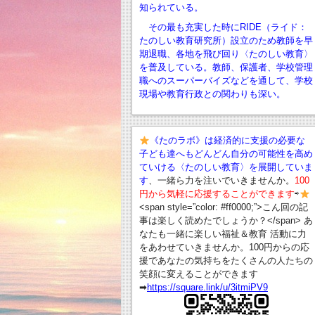
知られている。
その最も充実した時にRIDE（ライド：
たのしい教育研究所）設立のため教師を早
期退職、
各地を飛び回り〈たのしい教育〉
を普及している。教師、保護者、学校管理
職へのスーパーバイズなどを通して、学校
現場や教育行政との関わりも深い。
《たのラボ》は経済的に支援の必要な
子ども達へもどんどん自分の可能性を高め
ていける〈たのしい教育〉を展開していま
す
、一緒ら力を注いでいきませんか。
100
円から気軽に応援することができます
⇨
<span style=”color: #ff0000;”>こん回の記
事は楽しく読めたでしょうか？</span> あ
なたも一緒に楽しい福祉＆教育 活動に力
をあわせていきませんか。100円からの応
援であなたの気持ちをたくさんの人たちの
笑顔に変えることができます
➡︎
https://square.link/u/3itmiPV9