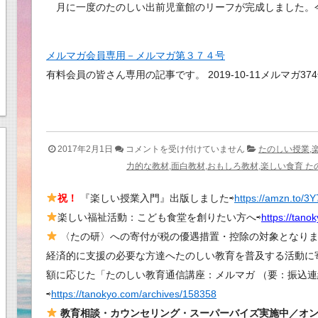
月に一度のたのしい出前児童館のリーフが完成しました。
メルマガ会員専用－メルマガ第３７４号
有料会員の皆さん専用の記事です。 2019-10-11メルマガ37
琉
2017年2月1日
コメントを受け付けていません
たのしい授業,
球
力的な教材,面白教材,おもしろ教材,楽しい食育 た
新
祝！
『楽しい授業入門』出版しました⇨
https://amzn.to/3
報
楽しい福祉活動：こども食堂を創りたい方へ⇨
紙
https://tano
面
〈たの研〉への寄付が税の優遇措置・控除の対象となります
に
経済的に支援の必要な方達へたのしい教育を普及する活動に
た
額に応じた「たのしい教育通信講座：メルマガ （要：振込連
の
⇨
https://tanokyo.com/archives/158358
し
教育相談・カウンセリング・スーパーバイズ実施中／オ