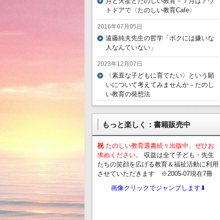
月と火星とたのしい教育－７月はアウ
トドアで〈たのしい教育Cafe〉
2016年07月05日
遠藤純夫先生の哲学「ボクには嫌いな
人なんていない」
2023年12月07日
〈素直な子どもに育てたい〉という願
いについて考えてみませんか－たのし
い教育の発想法
もっと楽しく：書籍販売中
祝
たのしい教育選書続々出版中、ぜひお
求めください。
収益は全て子ども・先生
たちの笑顔を広げる教育＆福祉活動に利用
させていただきます ※2005-07現在7冊
画像クリックでジャンプします⬇︎