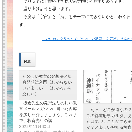
今月もまた中部の小学校で親子向けの授業があります。
盛り上げようと思います。
今度は「宇宙」と「海」をテーマにできないかと、わくわ
す。
「いいね」クリックで〈たのしい教育〉を広げませんか➡︎
関連
たのしい教育の発想法／板
倉発想法入門〈わからない
けど楽しい〉〈わかるから
楽しい〉
板倉先生の発想法たのしい教
育メールマガジンに書いた内容
「えっ、どこが違うの？
を少し紹介しましょう。これま
この都道府県カルタ、あ
で、板倉先生の講…
たは気づくことができま
2023年11月30日
か？／楽しい福祉＆教育