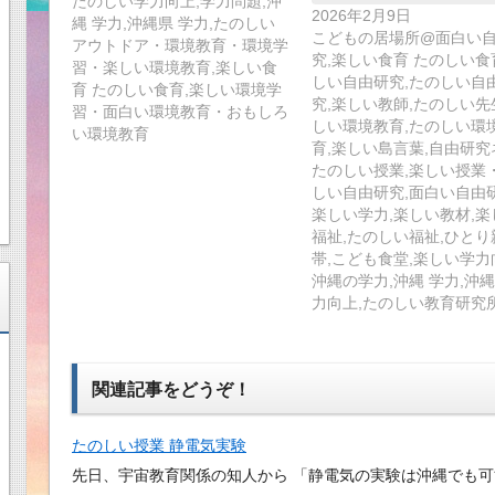
たのしい学力向上,学力問題,沖
2026年2月9日
縄 学力,沖縄県 学力,たのしい
こどもの居場所@面白い
アウトドア・環境教育・環境学
究,楽しい食育 たのしい食
習・楽しい環境教育,楽しい食
しい自由研究,たのしい自
育 たのしい食育,楽しい環境学
究,楽しい教師,たのしい先
習・面白い環境教育・おもしろ
しい環境教育,たのしい環
い環境教育
育,楽しい島言葉,自由研究
たのしい授業,楽しい授業
しい自由研究,面白い自由研
楽しい学力,楽しい教材,楽
福祉,たのしい福祉,ひとり
帯,こども食堂,楽しい学力
沖縄の学力,沖縄 学力,沖縄
力向上,たのしい教育研究
関連記事をどうぞ！
たのしい授業 静電気実験
先日、宇宙教育関係の知人から 「静電気の実験は沖縄でも可