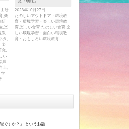
業『地球』
自由研
2023年10月27日
育,楽
たのしいアウトドア・環境教
由研
育・環境学習・楽しい環境教
生,楽
育,楽しい食育 たのしい食育,楽
境教
しい環境学習・面白い環境教
ネタ,
育・おもしろい環境教育
・楽
究,
しい
親世
向上,
 学
所
能ですか？」 というお話…