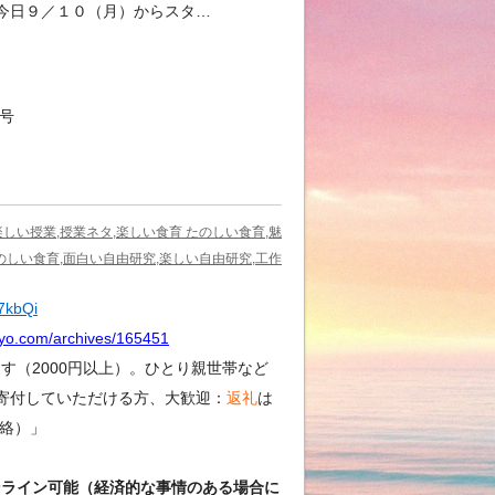
今日９／１０（月）からスタ…
4号
楽しい授業,授業ネタ,楽しい食育 たのしい食育,魅
のしい食育,面白い自由研究,楽しい自由研究,工作
Y7kbQi
kyo.com/archives/165451
（2000円以上）。ひとり親世帯など
寄付していただける方、大歓迎：
返礼
は
絡）」
ンライン可能（経済的な事情のある場合に