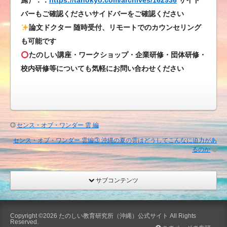
施）：：
https://tanokyo.com/archives/162936
サイド
し
バーもご確認くださいサイドバーをご確認ください
い
論文ドクター 随時受付、リモートでのカウンセリング
教
も可能です
育
たのしい講座・ワークショップ・企業研修・団体研修・
研
校内研修等についても気軽にお問い合わせください
究
所
の
日々
は
センス・オブ・ワンダー 雲 編
センス・オブ・ワンダー 雲編③ 沖縄の夏の雲はどうしてこんなに迫力があ
るのか
サブコンテンツ
Copyright ©2026
たのしい教育研究所（沖縄）公式サイト
All Rights
Reserved.