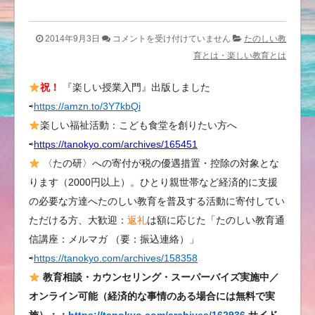
セ
2014年9月3日
コメントを受け付けていません
たのしい教
ン
育とは・楽しい教育とは
ス・
祝！
『楽しい授業入門』出版しました
オ
⇨
https://amzn.to/3Y7kbQi
ブ・
ワ
楽しい福祉活動：こども食堂を創りたい方へ
ン
⇨
https://tanokyo.com/archives/165451
ダ
〈たの研〉への寄付が税の優遇措置・控除の対象とな
ー
ります（2000円以上）。ひとり親世帯など経済的に支援
雲
の必要な方達へたのしい教育を普及する活動に寄付してい
編
ただける方、大歓迎：
返礼
は額に応じた「たのしい教育通
②「夕
信講座：メルマガ （要：振込連絡）」
焼
⇨
https://tanokyo.com/archives/158358
け
雲」
教育相談・カウンセリング・スーパーバイズ実施中／
た
オンライン可能（経済的な事情のある場合には無料で実
の