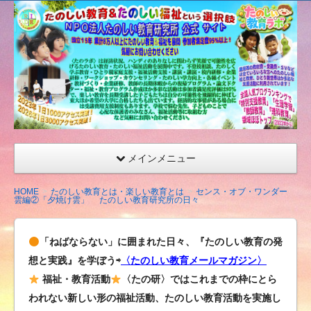
たの
しい
教育
研究
所
（沖
縄）
公式
メインメニュー
サイ
ト
HOME
たのしい教育とは・楽しい教育とは
センス・オブ・ワンダー
雲編②「夕焼け雲」 たのしい教育研究所の日々
「ねばならない」に囲まれた日々、『たのしい教育の発
想と実践』を学ぼう⇨
〈たのしい教育メールマガジン〉
福祉・教育活動
〈たの研〉ではこれまでの枠にとら
われない新しい形の福祉活動、たのしい教育活動を実施し