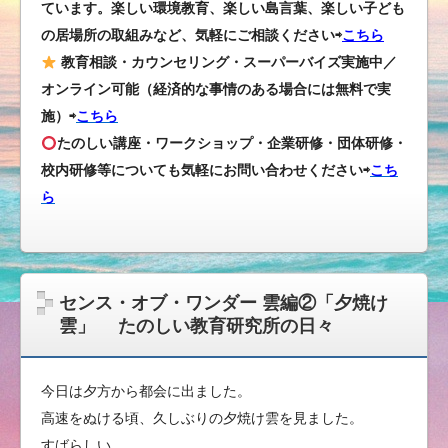
ています。楽しい環境教育、楽しい島言葉、楽しい子ども
の居場所の取組みなど、気軽にご相談ください⇨
こちら
教育相談・カウンセリング・スーパーバイズ実施中／
オンライン可能（経済的な事情のある場合には無料で実
施）⇨
こちら
たのしい講座・ワークショップ・企業研修・団体研修・
校内研修等についても気軽にお問い合わせください
⇨
こち
ら
センス・オブ・ワンダー 雲編②「夕焼け
雲」 たのしい教育研究所の日々
今日は夕方から都会に出ました。
高速をぬける頃、久しぶりの夕焼け雲を見ました。
すばらしい。