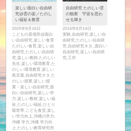
楽しい面白い自由研
自由研究 たのしい雲
究@雲の姿／たのし
の観察 宇宙を思わ
い福祉＆教育
せる輝き
2025年8月16日
2016年8月14日
こどもの居場所@面白
実験,自由研究,楽しい自
い自由研究,楽しい食育
由研究,たのしい自由研
たのしい食育,楽しい自
究,自由研究ネタ,,面白い
由研究,たのしい自由研
自由研究,楽しい自由研
究,楽しい教師,たのしい
究,工作
先生,楽しい環境教育,た
のしい環境教育,楽しい
島言葉,自由研究ネタ,た
のしい授業,楽しい授
業・楽しい自由研究,面
白い自由研究,楽しい学
力,楽しい教材,楽しい福
祉,たのしい福祉,ひとり
親世帯,こども食堂,楽し
い学力向上,沖縄の学力,
沖縄 学力,沖縄 学力向
上,たのしい教育研究所