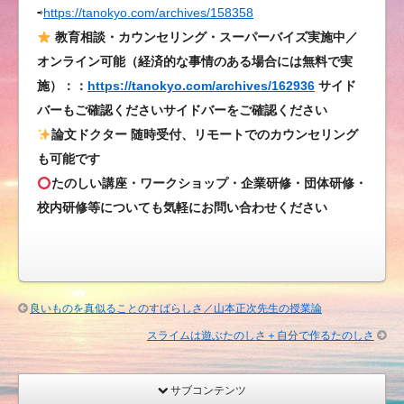
⇨
https://tanokyo.com/archives/158358
プ
の
教育相談・カウンセリング・スーパーバイズ実施中／
準
オンライン可能（経済的な事情のある場合には無料で実
備
施）：：
https://tanokyo.com/archives/162936
サイド
本
バーもご確認くださいサイドバーをご確認ください
格
論文ドクター 随時受付、リモートでのカウンセリング
化
も可能です
／
たのしい講座・ワークショップ・企業研修・団体研修・
た
校内研修等についても気軽にお問い合わせください
の
し
い
教
育
良いものを真似ることのすばらしさ／山本正次先生の授業論
派
スライムは遊ぶたのしさ＋自分で作るたのしさ
の
先
生
サブコンテンツ
た