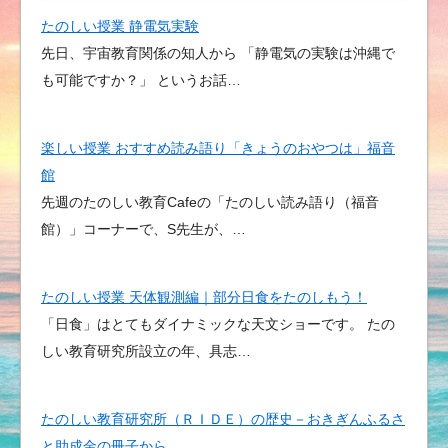
たのしい授業 静電気実験
先日、宇宙教育関係の知人から 「静電気の実験は沖縄で
も可能ですか？」 というお話…
楽しい授業 おすすめ読み語り「きょうのおやつは」福音
館
先週のたのしい教育Cafeの「たのしい読み語り（福音
館）」コーナーで、S先生が、…
たのしい授業 天体観測編｜部分日食をたのしもう！
「日食」はとてもダイナミックな天文ショーです。 たの
しい教育研究所設立の年、具志…
たのしい教育研究所（ＲＩＤＥ）の歴史－おきぎんふるさ
と助成金の冊子から