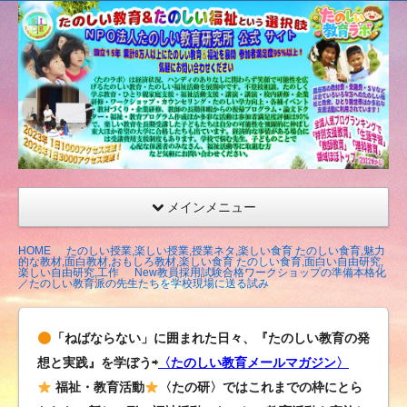
たの
しい
教育
研究
所
（沖
縄）
公式
メインメニュー
サイ
ト
HOME
たのしい授業,楽しい授業,授業ネタ,楽しい食育 たのしい食育,魅力
的な教材,面白教材,おもしろ教材,楽しい食育 たのしい食育,面白い自由研究,
楽しい自由研究,工作
New教員採用試験合格ワークショップの準備本格化
／たのしい教育派の先生たちを学校現場に送る試み
「ねばならない」に囲まれた日々、『たのしい教育の発
想と実践』を学ぼう⇨
〈たのしい教育メールマガジン〉
福祉・教育活動
〈たの研〉ではこれまでの枠にとら