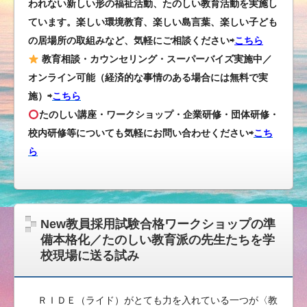
われない新しい形の福祉活動、たのしい教育活動を実施し
ています。楽しい環境教育、楽しい島言葉、楽しい子ども
の居場所の取組みなど、気軽にご相談ください⇨
こちら
教育相談・カウンセリング・スーパーバイズ実施中／
オンライン可能（経済的な事情のある場合には無料で実
施）⇨
こちら
たのしい講座・ワークショップ・企業研修・団体研修・
校内研修等についても気軽にお問い合わせください
⇨
こち
ら
New教員採用試験合格ワークショップの準
備本格化／たのしい教育派の先生たちを学
校現場に送る試み
ＲＩＤＥ（ライド）がとても力を入れている一つが〈教