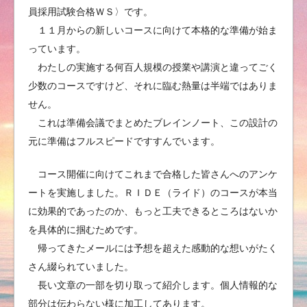
員採用試験合格ＷＳ〉です。
１１月からの新しいコースに向けて本格的な準備が始ま
っています。
わたしの実施する何百人規模の授業や講演と違ってごく
少数のコースですけど、それに臨む熱量は半端ではありま
せん。
これは準備会議でまとめたブレインノート、この設計の
元に準備はフルスピードですすんでいます。
コース開催に向けてこれまで合格した皆さんへのアンケ
ートを実施しました。ＲＩＤＥ（ライド）のコースが本当
に効果的であったのか、もっと工夫できるところはないか
を具体的に掴むためです。
帰ってきたメールには予想を超えた感動的な想いがたく
さん綴られていました。
長い文章の一部を切り取って紹介します。個人情報的な
部分は伝わらない様に加工してあります。