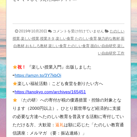
New
2019年10月20日
コメントを受け付けていません
たのしい
教
授業,楽しい授業,授業ネタ,楽しい食育 たのしい食育,魅力的な教材,面
員
白教材,おもしろ教材,楽しい食育 たのしい食育,面白い自由研究,楽し
採
い自由研究,工作
用
祝！
『楽しい授業入門』出版しました
試
⇨
https://amzn.to/3Y7kbQi
験
合
楽しい福祉活動：こども食堂を創りたい方へ
格
⇨
https://tanokyo.com/archives/165451
ワ
〈たの研〉への寄付が税の優遇措置・控除の対象とな
ー
ります（2000円以上）。ひとり親世帯など経済的に支援
ク
の必要な方達へたのしい教育を普及する活動に寄付してい
シ
ただける方、大歓迎：
返礼
は額に応じた「たのしい教育通
ョ
信講座：メルマガ （要：振込連絡）」
ッ