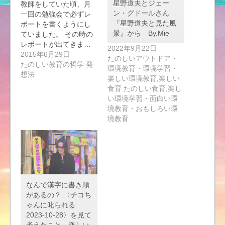
星野道夫とジェー
教師をしていた頃、月
ン・グドールさん
一回の勉強会で必ずレ
『星野道夫と見た風
ポートを書くようにし
景』から By.Mie
ていました。 その時の
レポートが出てきま…
2022年9月22日
2015年6月29日
たのしいアウトドア・
たのしい教育の哲学 発
環境教育・環境学習・
想法
楽しい環境教育,楽しい
食育 たのしい食育,楽し
い環境学習・面白い環
境教育・おもしろい環
境教育
なんで漢字に書き順
があるの？ 〈チコち
ゃんに叱られる
2023-10-28〉を見て