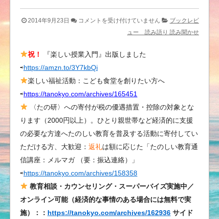
『お
2014年9月23日
コメントを受け付けていません
ブックレビ
か
ュー 読み語り 読み聞かせ
あ
祝！
『楽しい授業入門』出版しました
さ
⇨
https://amzn.to/3Y7kbQi
ん、
げ
楽しい福祉活動：こども食堂を創りたい方へ
ん
⇨
https://tanokyo.com/archives/165451
き
〈たの研〉への寄付が税の優遇措置・控除の対象とな
で
ります（2000円以上）。ひとり親世帯など経済的に支援
す
の必要な方達へたのしい教育を普及する活動に寄付してい
か』
ただける方、大歓迎：
返礼
は額に応じた「たのしい教育通
後
信講座：メルマガ （要：振込連絡）」
藤
⇨
https://tanokyo.com/archives/158358
隆
二
教育相談・カウンセリング・スーパーバイズ実施中／
（ポ
オンライン可能（経済的な事情のある場合には無料で実
プ
施）：：
https://tanokyo.com/archives/162936
サイド