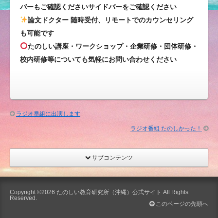
ラ
バーもご確認くださいサイドバーをご確認ください
社）
論文ドクター 随時受付、リモートでのカウンセリング
は
も可能です
たのしい講座・ワークショップ・企業研修・団体研修・
校内研修等についても気軽にお問い合わせください
ラジオ番組に出演します
ラジオ番組 たのしかった！
サブコンテンツ
Copyright ©2026
たのしい教育研究所（沖縄）公式サイト
All Rights
Reserved.
このページの先頭へ