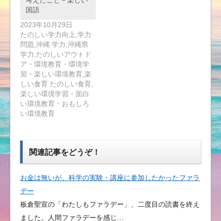
考えたこと－楽しい
国語
2023年10月29日
たのしい学力向上,学力
問題,沖縄 学力,沖縄県
学力,たのしいアウトド
ア・環境教育・環境学
習・楽しい環境教育,楽
しい食育 たのしい食育,
楽しい環境学習・面白
い環境教育・おもしろ
い環境教育
関連記事をどうぞ！
お金は無いが、科学の実験・講座に参加したかったファラ
デー
板倉聖宣の「わたしもファラデー」、二度目の読書を終え
ました。人間ファラデーを感じ…