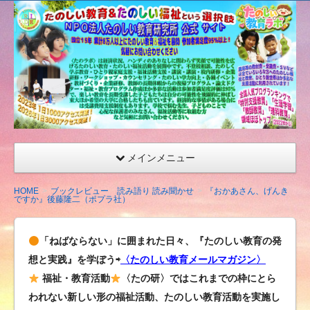
たの
しい
教育
研究
所
（沖
縄）
公式
メインメニュー
サイ
ト
HOME
ブックレビュー 読み語り 読み聞かせ
『おかあさん、げんき
ですか』後藤隆二（ポプラ社）
「ねばならない」に囲まれた日々、『たのしい教育の発
想と実践』を学ぼう⇨
〈たのしい教育メールマガジン〉
福祉・教育活動
〈たの研〉ではこれまでの枠にとら
われない新しい形の福祉活動、たのしい教育活動を実施し