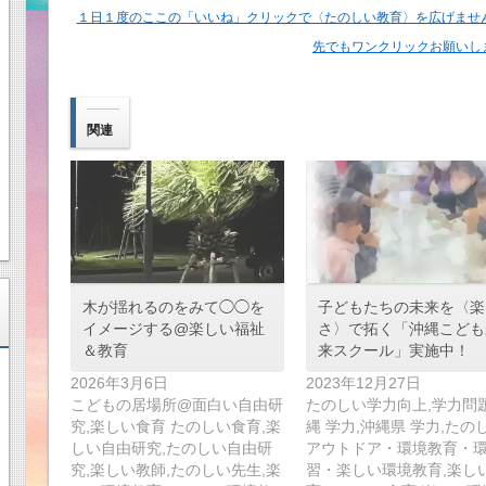
１日１度のここの「いいね」クリックで〈たのしい教育〉を広げませんか
先でもワンクリックお願いし
関連
木が揺れるのをみて◯◯を
子どもたちの未来を〈楽
イメージする@楽しい福祉
さ〉で拓く「沖縄こども
＆教育
来スクール」実施中！
2026年3月6日
2023年12月27日
こどもの居場所@面白い自由研
たのしい学力向上,学力問題
究,楽しい食育 たのしい食育,楽
縄 学力,沖縄県 学力,たの
しい自由研究,たのしい自由研
アウトドア・環境教育・
究,楽しい教師,たのしい先生,楽
習・楽しい環境教育,楽し