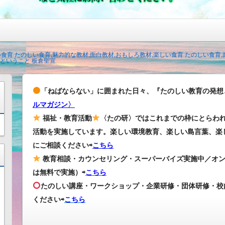
い食育 たのしい食育,魅力的な教材,面白教材,おもしろ教材,楽しい食育 たのしい食育
ということ 板倉聖宣
「ねばならない」に囲まれた日々、『たのしい教育の発想
ルマガジン〉
福祉・教育活動
〈たの研〉ではこれまでの枠にとらわ
活動を実施しています。楽しい環境教育、楽しい島言葉、楽
にご相談ください⇨
こちら
教育相談・カウンセリング・スーパーバイズ実施中／オ
は無料で実施）⇨
こちら
たのしい講座・ワークショップ・企業研修・団体研修・校
ください
⇨
こちら