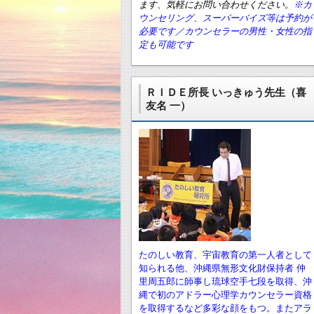
ます、気軽にお問い合わせください。
※カ
ウンセリング、スーパーバイズ等は予約が
必要です／カウンセラーの男性・女性の指
定も可能です
ＲＩＤＥ所長 いっきゅう先生（喜
友名 一）
たのしい教育、宇宙教育の第一人者として
知られる他、沖縄県無形文化財保持者 仲
里周五郎に師事し琉球空手七段を取得、沖
縄で初のアドラー心理学カウンセラー資格
を取得するなど多彩な顔をもつ。またアラ