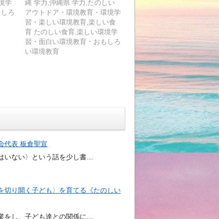
境学
縄 学力,沖縄県 学力,たのしい
もしろ
アウトドア・環境教育・環境学
習・楽しい環境教育,楽しい食
育 たのしい食育,楽しい環境学
習・面白い環境教育・おもしろ
い環境教育
会代表 板倉聖宣
はいない〉という話を少し書…
を切り開く子ども〉を育てる《たのしい
業をし、子ども達との関係に…