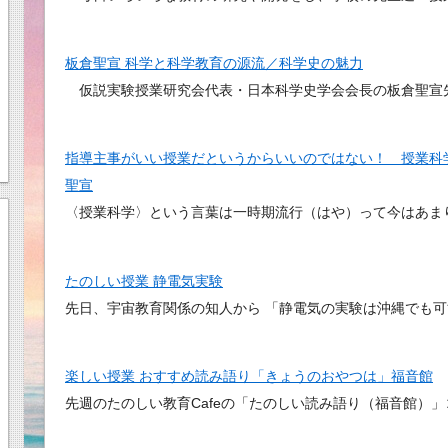
板倉聖宣 科学と科学教育の源流／科学史の魅力
仮説実験授業研究会代表・日本科学史学会会長の板倉聖宣
指導主事がいい授業だというからいいのではない！ 授業科学
聖宣
〈授業科学〉という言葉は一時期流行（はや）って今はあま
たのしい授業 静電気実験
先日、宇宙教育関係の知人から 「静電気の実験は沖縄でも可
楽しい授業 おすすめ読み語り「きょうのおやつは」福音館
先週のたのしい教育Cafeの「たのしい読み語り（福音館）