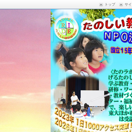
トップ
サイ
楽しい授業,たのしい授業,楽しい自由
い,RIDE,沖縄県 教育,たのしい授業,たのしい教
たのしい教育研究所
Education,楽しい授業,教育技術,
力向上,教育技術,教育方法,沖縄 教育問題,e
教員採用試験,沖縄 教育,たのしい教育
科学,たのしい科学,たのしく学び 一
う,いっきゅうハカセ,アドラー 心理学,
グ,教員採用試験,名人,採用試験,合格,
向上,沖縄の教育,たのしい学力,補習,
さでクリエイトするプロフェッショな
立四年で17000人以上に授業を実施,
由研究.しまくとぅば,島言葉,