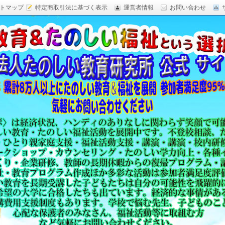
トマップ
特定商取引法に基づく表示
運営者情報
お問い合わせ
研究,面白い自由研究,楽しい福祉活動,楽しい授業がした
育 日本一,Research Institute Delightful
（沖縄）公式サイト
教育方法,内発的動機づけ,沖縄 学力問題,教材 ネタ,授業ネタ,学
njoyable educationes,グッジョブ,カリスマ教師,沖縄
,沖縄の学力,仮説実験授業,たのしい講演,楽しい講演,楽しい
生ものの「賢さ・学力」を,自由研究,いっきゅう先生,いっきゅ
面白い,沖縄 学力問題,授業名人,RIDE,PEALカウンセリン
セミナー,研修,板倉聖宣,ＬＥＡＰカウンセリング,LEAP,学力
読み語り,読み聞かせ,授業ネタ,授業アイディア,教育をたのし
る集団,学ぶこと本来のたのしさと賢さを沖縄から世界へ,設
99％の高い評価,仮説実験授,楽しい学力向上,たのしい学力,自