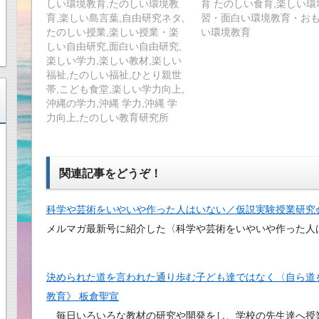
しい環境教育,たのしい環境教
育 たのしい食育,楽しい環
育,楽しい島言葉,自由研究ネタ,
習・面白い環境教育・お
たのしい授業,楽しい授業・楽
い環境教育
しい自由研究,面白い自由研究,
楽しい学力,楽しい教材,楽しい
福祉,たのしい福祉,ひとり親世
帯,こども食堂,楽しい学力向上,
沖縄の学力,沖縄 学力,沖縄 学
力向上,たのしい教育研究所
関連記事をどうぞ！
科学や芸術をいやいや作った人はいない／仮説実験授業研究
メルマガ最新号に紹介した〈科学や芸術をいやいや作った人
決められた道を言われた通り歩む子ども達ではなく〈自ら道
教育》 板倉聖宣
毎日いろいろな教材の研究や開発をし、学校の先生達へ授