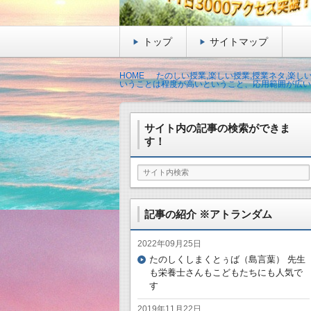
トップ
サイトマップ
HOME
たのしい授業,楽しい授業,授業ネタ,楽し
いうことは程度が高いということ、応用範囲が広い
サイト内の記事の検索ができま
す！
記事の紹介 ※アトランダム
2022年09月25日
たのしくしまくとぅば（島言葉） 先生
も栄養士さんもこどもたちにも人気で
す
2019年11月22日