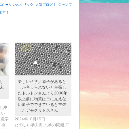
➡︎ いいねクリック=人気ブログ！=ジャンプ
ます！
し
楽しい科学／原子があると
未
しか考えられないと主張し
たドルトンさんより2000年
以上前に物質は目に見えな
い原子でできていると主張
,沖
したデモクリトスさん
しい
環境学
2024年10月15日
い食
たのしい学力向上,学力問題,沖