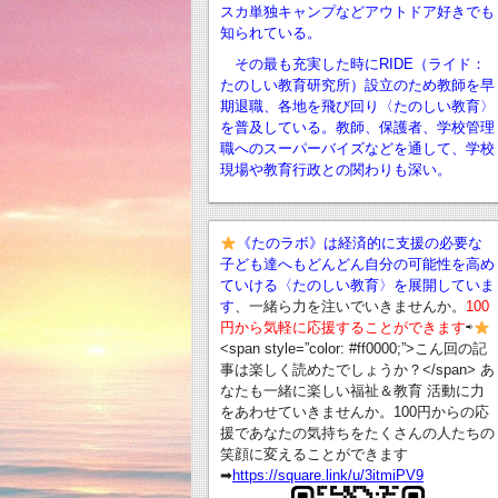
スカ単独キャンプなどアウトドア好きでも
知られている。
その最も充実した時にRIDE（ライド：
たのしい教育研究所）設立のため教師を早
期退職、
各地を飛び回り〈たのしい教育〉
を普及している。教師、保護者、学校管理
職へのスーパーバイズなどを通して、学校
現場や教育行政との関わりも深い。
《たのラボ》は経済的に支援の必要な
子ども達へもどんどん自分の可能性を高め
ていける〈たのしい教育〉を展開していま
す
、一緒ら力を注いでいきませんか。
100
円から気軽に応援することができます
⇨
<span style=”color: #ff0000;”>こん回の記
事は楽しく読めたでしょうか？</span> あ
なたも一緒に楽しい福祉＆教育 活動に力
をあわせていきませんか。100円からの応
援であなたの気持ちをたくさんの人たちの
笑顔に変えることができます
➡︎
https://square.link/u/3itmiPV9