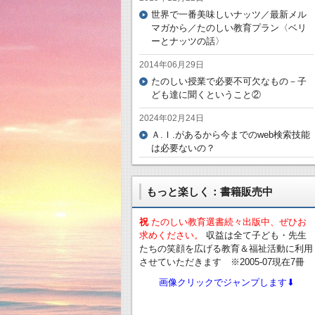
世界で一番美味しいナッツ／最新メル
マガから／たのしい教育プラン〈ベリ
ーとナッツの話〉
2014年06月29日
たのしい授業で必要不可欠なもの－子
ども達に聞くということ②
2024年02月24日
Ａ.Ｉ.があるから今までのweb検索技能
は必要ないの？
もっと楽しく：書籍販売中
祝
たのしい教育選書続々出版中、ぜひお
求めください。
収益は全て子ども・先生
たちの笑顔を広げる教育＆福祉活動に利用
させていただきます ※2005-07現在7冊
画像クリックでジャンプします⬇︎