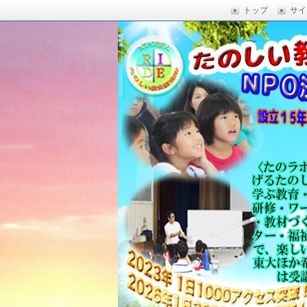
トップ
サイ
楽しい授業,たのしい授業,楽しい自由
い,RIDE,沖縄県 教育,たのしい授業,たのしい教
たのしい教育研究所
Education,楽しい授業,教育技術,
力向上,教育技術,教育方法,沖縄 教育問題,e
教員採用試験,沖縄 教育,たのしい教育
科学,たのしい科学,たのしく学び 一
う,いっきゅうハカセ,アドラー 心理学,
グ,教員採用試験,名人,採用試験,合格,
向上,沖縄の教育,たのしい学力,補習,
さでクリエイトするプロフェッショな
立四年で17000人以上に授業を実施,
由研究.しまくとぅば,島言葉,