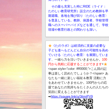
その最も充実した時にRIDE（ライド：
たのしい教育研究所）設立のため教師を早
期退職、
各地を飛び回り〈たのしい教育〉
を普及している。教師、保護者、学校管理
職へのスーパーバイズなどを通して、学校
現場や教育行政との関わりも深い。
《たのラボ》は経済的に支援の必要な
子ども達へもどんどん自分の可能性を高め
ていける〈たのしい教育〉を展開していま
す
、一緒ら力を注いでいきませんか。
100
円から気軽に応援することができます
⇨
<span style=”color: #ff0000;”>こん回の記
事は楽しく読めたでしょうか？</span> あ
なたも一緒に楽しい福祉＆教育 活動に力
をあわせていきませんか。100円からの応
援であなたの気持ちをたくさんの人たちの
笑顔に変えることができます
➡︎
https://square.link/u/3itmiPV9