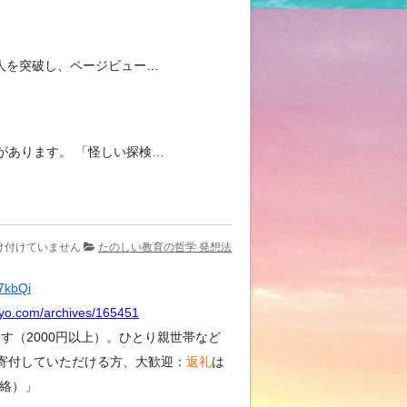
人を突破し、ページビュー…
があります。 「怪しい探検…
け付けていません
たのしい教育の哲学 発想法
Y7kbQi
kyo.com/archives/165451
（2000円以上）。ひとり親世帯など
寄付していただける方、大歓迎：
返礼
は
絡）」