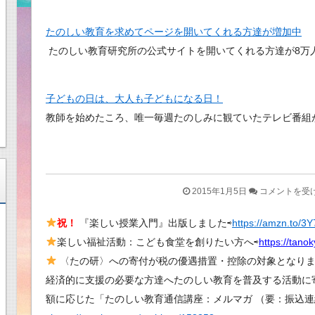
たのしい教育を求めてページを開いてくれる方達が増加中
たのしい教育研究所の公式サイトを開いてくれる方達が8万
子どもの日は、大人も子どもになる日！
教師を始めたころ、唯一毎週たのしみに観ていたテレビ番組
あ
2015年1月5日
コメントを受
け
祝！
『楽しい授業入門』出版しました⇨
https://amzn.to/3
ま
楽しい福祉活動：こども食堂を創りたい方へ⇨
https://tano
し
て
〈たの研〉への寄付が税の優遇措置・控除の対象となります
お
経済的に支援の必要な方達へたのしい教育を普及する活動に
め
額に応じた「たのしい教育通信講座：メルマガ （要：振込連
で