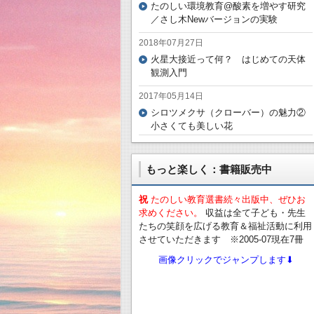
たのしい環境教育@酸素を増やす研究
／さし木Newバージョンの実験
2018年07月27日
火星大接近って何？ はじめての天体
観測入門
2017年05月14日
シロツメクサ（クローバー）の魅力②
小さくても美しい花
もっと楽しく：書籍販売中
祝
たのしい教育選書続々出版中、ぜひお
求めください。
収益は全て子ども・先生
たちの笑顔を広げる教育＆福祉活動に利用
させていただきます ※2005-07現在7冊
画像クリックでジャンプします⬇︎