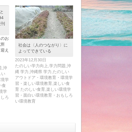
と
94
続刊
のお
究所
社会は〈人のつながり〉に
を迎え
よってできている
2023年12月30日
たのしい学力向上,学力問題,沖
,沖
縄 学力,沖縄県 学力,たのしい
しい
アウトドア・環境教育・環境学
環境学
習・楽しい環境教育,楽しい食
い食
育 たのしい食育,楽しい環境学
境学
習・面白い環境教育・おもしろ
もしろ
い環境教育