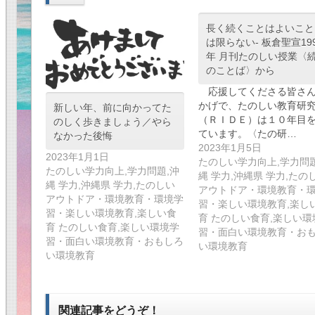
長く続くことはよいこと
は限らない- 板倉聖宣19
年 月刊たのしい授業〈
のことば〉から
応援してくださる皆さん
かげで、たのしい教育研
新しい年、前に向かってた
（ＲＩＤＥ）は１０年目
のしく歩きましょう／やら
ています。〈たの研…
なかった後悔
2023年1月5日
2023年1月1日
たのしい学力向上,学力問題
たのしい学力向上,学力問題,沖
縄 学力,沖縄県 学力,たの
縄 学力,沖縄県 学力,たのしい
アウトドア・環境教育・
アウトドア・環境教育・環境学
習・楽しい環境教育,楽し
習・楽しい環境教育,楽しい食
育 たのしい食育,楽しい環
育 たのしい食育,楽しい環境学
習・面白い環境教育・お
習・面白い環境教育・おもしろ
い環境教育
い環境教育
関連記事をどうぞ！