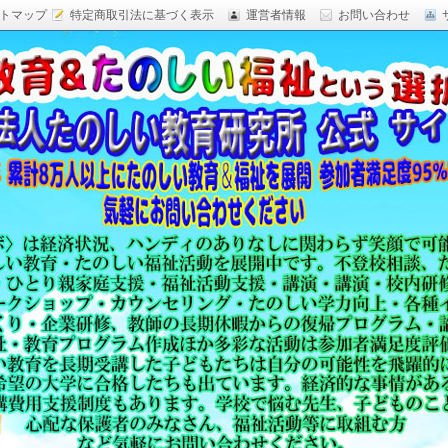
トマップ
特定商取引法に基づく表示
運営者情報
お問い合わせ
研究,面白い自由研究,楽しい福祉活動,楽しい授業がした
育 日本一,Research Institute Delightful
（沖縄）公式サイト
教育方法,内発的動機づけ,沖縄 学力問題,教材 ネタ,授業ネタ,学
njoyable educationes,グッジョブ,カリスマ教師,沖縄
,沖縄の学力,仮説実験授業,たのしい講演,楽しい講演,楽しい
生ものの「賢さ・学力」を,自由研究,いっきゅう先生,いっきゅ
面白い,沖縄 学力問題,授業名人,RIDE,PEALカウンセリン
セミナー,研修,板倉聖宣,ＬＥＡＰカウンセリング,LEAP,学力
読み語り,読み聞かせ,授業ネタ,授業アイディア,教育をたのし
る集団,学ぶこと本来のたのしさと賢さを沖縄から世界へ,設
99％の高い評価,仮説実験授,楽しい学力向上,たのしい学力,自