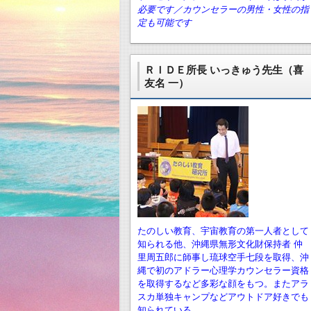
必要です／カウンセラーの男性・女性の指
定も可能です
ＲＩＤＥ所長 いっきゅう先生（喜
友名 一）
たのしい教育、宇宙教育の第一人者として
知られる他、沖縄県無形文化財保持者 仲
里周五郎に師事し琉球空手七段を取得、沖
縄で初のアドラー心理学カウンセラー資格
を取得するなど多彩な顔をもつ。またアラ
スカ単独キャンプなどアウトドア好きでも
知られている。