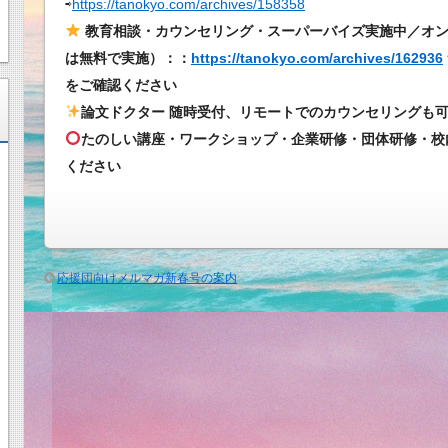
⇨
https://tanokyo.com/archives/158358
と
教育相談・カウンセリング・スーパーバイズ実施中／オ
う
は無料で実施）：：
https://tanokyo.com/archives/162936
ご
をご確認ください
ざ
論文ドクター 随時受付、リモートでのカウンセリングも
い
ま
たのしい講座・ワークショップ・企業研修・団体研修・校
す。
ください
は
応援団向けメルマガ新春号の案内