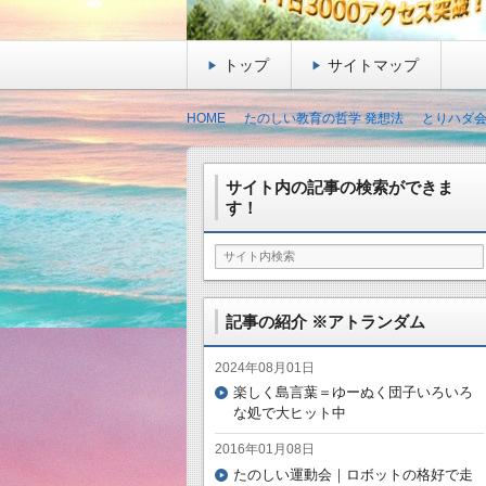
トップ
サイトマップ
HOME
たのしい教育の哲学 発想法
とりハダ会
サイト内の記事の検索ができま
す！
記事の紹介 ※アトランダム
2024年08月01日
楽しく島言葉＝ゆーぬく団子いろいろ
な処で大ヒット中
2016年01月08日
たのしい運動会｜ロボットの格好で走