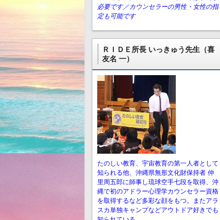
必要です／カウンセラーの男性・女性の指
定も可能です
ＲＩＤＥ所長 いっきゅう先生（喜
友名 一）
たのしい教育、宇宙教育の第一人者として
知られる他、沖縄県無形文化財保持者 仲
里周五郎に師事し琉球空手七段を取得、沖
縄で初のアドラー心理学カウンセラー資格
を取得するなど多彩な顔をもつ。またアラ
スカ単独キャンプなどアウトドア好きでも
知られている。