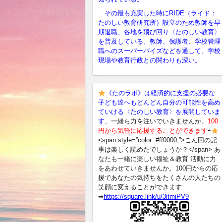
その最も充実した時にRIDE（ライド：
たのしい教育研究所）設立のため教師を早
期退職、
各地を飛び回り〈たのしい教育〉
を普及している。教師、保護者、学校管理
職へのスーパーバイズなどを通して、学校
現場や教育行政との関わりも深い。
《たのラボ》は経済的に支援の必要な
子ども達へもどんどん自分の可能性を高め
ていける〈たのしい教育〉を展開していま
す
、一緒ら力を注いでいきませんか。
100
円から気軽に応援することができます
⇨
<span style=”color: #ff0000;”>こん回の記
事は楽しく読めたでしょうか？</span> あ
なたも一緒に楽しい福祉＆教育 活動に力
をあわせていきませんか。100円からの応
援であなたの気持ちをたくさんの人たちの
笑顔に変えることができます
➡︎
https://square.link/u/3itmiPV9