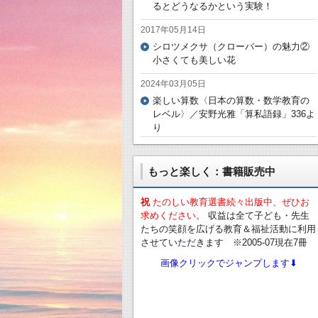
るとどうなるかという実験！
2017年05月14日
シロツメクサ（クローバー）の魅力②
小さくても美しい花
2024年03月05日
楽しい算数〈日本の算数・数学教育の
レベル〉／安野光雅「算私語録」336よ
り
もっと楽しく：書籍販売中
祝
たのしい教育選書続々出版中、ぜひお
求めください。
収益は全て子ども・先生
たちの笑顔を広げる教育＆福祉活動に利用
させていただきます ※2005-07現在7冊
画像クリックでジャンプします⬇︎