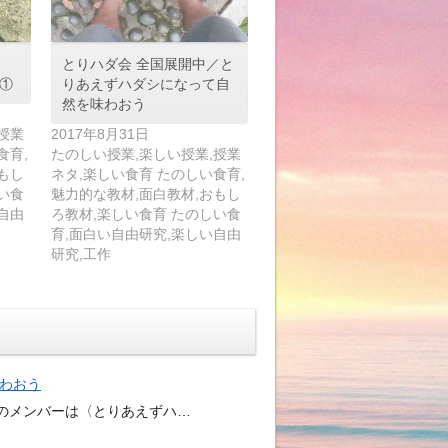
とりハダ会 全国展開中／と
①
りあえずハダシになって自
然を味わおう
授業
2017年8月31日
食育,
たのしい授業,楽しい授業,授業
もし
ネタ,楽しい食育 たのしい食育,
い食
魅力的な教材,面白教材,おもし
自由
ろ教材,楽しい食育 たのしい食
育,面白い自由研究,楽しい自由
研究,工作
わおう
のメンバーは〈とりあえずハ…