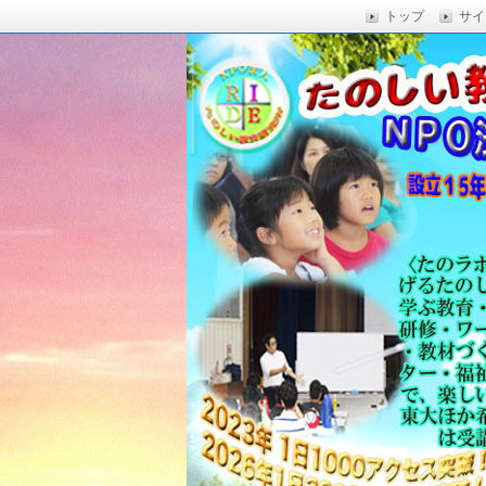
トップ
サイ
楽しい授業,たのしい授業,楽しい自由
い,RIDE,沖縄県 教育,たのしい授業,たのしい教
たのしい教育研究所
Education,楽しい授業,教育技術,
力向上,教育技術,教育方法,沖縄 教育問題,e
教員採用試験,沖縄 教育,たのしい教育
科学,たのしい科学,たのしく学び 一
う,いっきゅうハカセ,アドラー 心理学,
グ,教員採用試験,名人,採用試験,合格,
向上,沖縄の教育,たのしい学力,補習,
さでクリエイトするプロフェッショな
立四年で17000人以上に授業を実施,
由研究.しまくとぅば,島言葉,