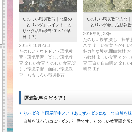
たのしい環境教育｜北部の
たのしい環境教育入門｜
「とりハダ」ポイント－と
「とりハダ会」活動報告
りハダ活動報告2015.10某
2015年9月23日
日（２）
たのしい授業,楽しい授業,
2015年10月23日
ネタ,楽しい食育 たのしい
たのしいアウトドア・環境教
魅力的な教材,面白教材,お
育・環境学習・楽しい環境教
ろ教材,楽しい食育 たのし
育,楽しい食育 たのしい食育,楽
育,面白い自由研究,楽しい
しい環境学習・面白い環境教
研究,工作
育・おもしろい環境教育
関連記事をどうぞ！
とりハダ会 全国展開中／とりあえずハダシになって自然を味
自然を味わうにはハダシが一番です。たのしい教育研究所