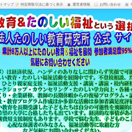
トマップ
特定商取引法に基づく表示
運営者情報
お問い合わせ
研究,面白い自由研究,楽しい福祉活動,楽しい授業がした
育 日本一,Research Institute Delightful
（沖縄）公式サイト
教育方法,内発的動機づけ,沖縄 学力問題,教材 ネタ,授業ネタ,学
njoyable educationes,グッジョブ,カリスマ教師,沖縄
,沖縄の学力,仮説実験授業,たのしい講演,楽しい講演,楽しい
生ものの「賢さ・学力」を,自由研究,いっきゅう先生,いっきゅ
面白い,沖縄 学力問題,授業名人,RIDE,PEALカウンセリン
セミナー,研修,板倉聖宣,ＬＥＡＰカウンセリング,LEAP,学力
読み語り,読み聞かせ,授業ネタ,授業アイディア,教育をたのし
る集団,学ぶこと本来のたのしさと賢さを沖縄から世界へ,設
99％の高い評価,仮説実験授,楽しい学力向上,たのしい学力,自