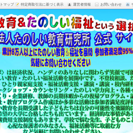
トマップ
特定商取引法に基づく表示
運営者情報
お問い合わせ
研究,面白い自由研究,楽しい福祉活動,楽しい授業がした
育 日本一,Research Institute Delightful
（沖縄）公式サイト
教育方法,内発的動機づけ,沖縄 学力問題,教材 ネタ,授業ネタ,学
njoyable educationes,グッジョブ,カリスマ教師,沖縄
,沖縄の学力,仮説実験授業,たのしい講演,楽しい講演,楽しい
生ものの「賢さ・学力」を,自由研究,いっきゅう先生,いっきゅ
面白い,沖縄 学力問題,授業名人,RIDE,PEALカウンセリン
セミナー,研修,板倉聖宣,ＬＥＡＰカウンセリング,LEAP,学力
読み語り,読み聞かせ,授業ネタ,授業アイディア,教育をたのし
る集団,学ぶこと本来のたのしさと賢さを沖縄から世界へ,設
99％の高い評価,仮説実験授,楽しい学力向上,たのしい学力,自