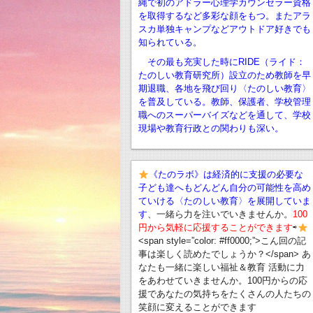
縄で初のアドラー心理学カウンセラー資格
を取得するなど多彩な顔をもつ。またアラ
スカ単独キャンプなどアウトドア好きでも
知られている。
その最も充実した時にRIDE（ライド：
たのしい教育研究所）設立のため教師を早
期退職、
各地を飛び回り〈たのしい教育〉
を普及している。教師、保護者、学校管理
職へのスーパーバイズなどを通して、学校
現場や教育行政との関わりも深い。
《たのラボ》は経済的に支援の必要な
子ども達へもどんどん自分の可能性を高め
ていける〈たのしい教育〉を展開していま
す
、一緒ら力を注いでいきませんか。
100
円から気軽に応援することができます
⇨
<span style=”color: #ff0000;”>こん回の記
事は楽しく読めたでしょうか？</span> あ
なたも一緒に楽しい福祉＆教育 活動に力
をあわせていきませんか。100円からの応
援であなたの気持ちをたくさんの人たちの
笑顔に変えることができます