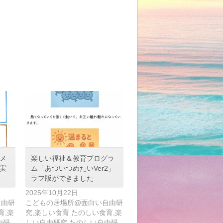
メ
楽しい福祉＆教育プログラ
実
ム「あついつめたいVer2」
ラフ版ができました
2025年10月22日
自由研
こどもの居場所@面白い自由研
育,楽
究,楽しい食育 たのしい食育,楽
由研
しい自由研究,たのしい自由研