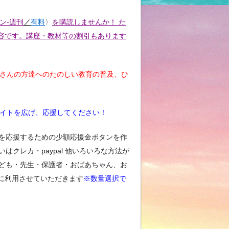
ン-週刊
／
有料
〉
を購読しませんか！ た
容です。講座・教材等の割引もあります
くさんの方達へのたのしい教育の普及、ひ
イトを広げ、応援してください！
を応援するための少額応援金ボタンを作
クレカ・paypal 他いろいろな方法が
ども・先生・保護者・おばあちゃん、お
に利用させていただきます
※数量選択で