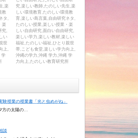
生,楽
究,楽しい教師,たのしい先生,楽
境教
しい環境教育,たのしい環境教
ネタ,
育,楽しい島言葉,自由研究ネタ,
・楽
たのしい授業,楽しい授業・楽
究,
しい自由研究,面白い自由研究,
しい
楽しい学力,楽しい教材,楽しい
親世
福祉,たのしい福祉,ひとり親世
向上,
帯,こども食堂,楽しい学力向上,
 学
沖縄の学力,沖縄 学力,沖縄 学
所
力向上,たのしい教育研究所
実験授業の授業書「光と虫めがね」
夕方の太陽の…
相談