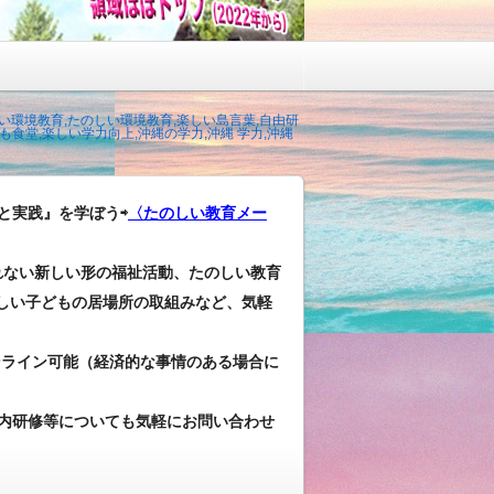
い環境教育,たのしい環境教育,楽しい島言葉,自由研
食堂,楽しい学力向上,沖縄の学力,沖縄 学力,沖縄
と実践』を学ぼう⇨
〈たのしい教育メー
れない新しい形の福祉活動、たのしい教育
しい子どもの居場所の取組みなど、気軽
ンライン可能（経済的な事情のある場合に
内研修等についても気軽にお問い合わせ