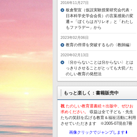
2016年11月27日
板倉聖宣（仮説実験授業研究会代表・
日本科学史学会会長）の言葉感覚の変
遷＝「ぼくらはガリレオ」と「わたし
もファラデー」から
2023年02月06日
教育の停滞を突破するもの〈教師編〉
2020年02月13日
〈分からないことは分からない〉とは
っきりさせることがとっても大切／た
のしい教育の発想法
もっと楽しく：書籍販売中
祝
たのしい教育選書続々出版中、ぜひお
求めください。
収益は全て子ども・先生
たちの笑顔を広げる教育＆福祉活動に利用
させていただきます ※2005-07現在7冊
画像クリックでジャンプします⬇︎