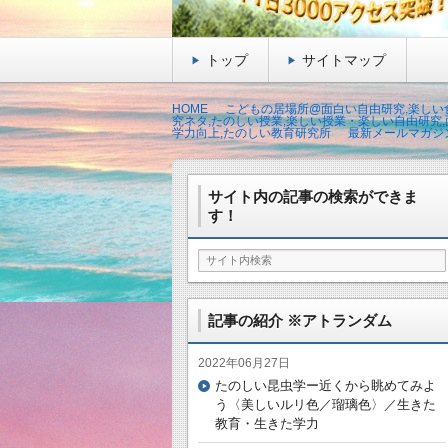
トップ
サイトマップ
HOME
こどもの居場所@面白い自由研究,楽しい食
究ネタ,たのしい授業,楽しい授業・楽しい自由研究,
学力向上,たのしい教育研究所
最新メールマガジ
サイト内の記事の検索ができま
す！
記事の紹介 ※アトランダム
2022年06月27日
たのしい昆虫学ー近くから眺めてみよ
う〈美しいルリ色／瑠璃色〉／生きた
教育・生きた学力