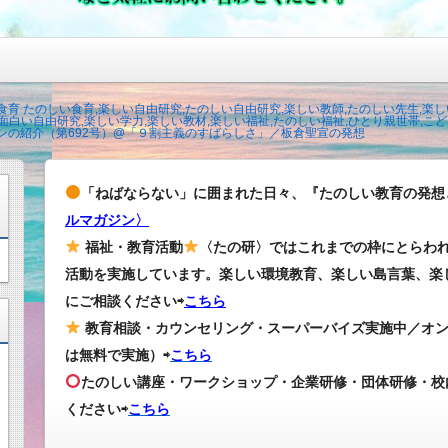
育 たのしい食育,楽しい自由研究,たのしい自由研究,楽しい教師,たのしい先生,楽し
面白い自由研究,楽しい学力,楽しい教材,楽しい福祉,たのしい福祉,ひとり親世帯,こども
ンの紹介（第692号）@「９割主義のすばらしさ」／板倉聖宣の発想
「ねばならない」に囲まれた日々、『たのしい教育の発想
ルマガジン〉
福祉・教育活動
〈たの研〉ではこれまでの枠にとらわ
活動を実施しています。楽しい環境教育、楽しい島言葉、楽
にご相談ください⇨
こちら
教育相談・カウンセリング・スーパーバイズ実施中／オ
は無料で実施）⇨
こちら
たのしい講座・ワークショップ・企業研修・団体研修・校
ください
⇨
こちら