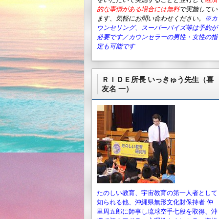
的な事情がある場合には無料
で実施してい
ます、気軽にお問い合わせください。
※カ
ウンセリング、スーパーバイズ等は予約が
必要です／カウンセラーの男性・女性の指
定も可能です
ＲＩＤＥ所長 いっきゅう先生（喜
友名 一）
たのしい教育、宇宙教育の第一人者として
知られる他、沖縄県無形文化財保持者 仲
里周五郎に師事し琉球空手七段を取得、沖