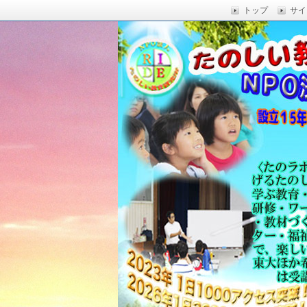
トップ
サイ
楽しい授業,たのしい授業,楽しい自由
い,RIDE,沖縄県 教育,たのしい授業,たのしい教
たのしい教育研究所
Education,楽しい授業,教育技術,
力向上,教育技術,教育方法,沖縄 教育問題,e
教員採用試験,沖縄 教育,たのしい教育
科学,たのしい科学,たのしく学び 一
う,いっきゅうハカセ,アドラー 心理学,
グ,教員採用試験,名人,採用試験,合格,
向上,沖縄の教育,たのしい学力,補習,
さでクリエイトするプロフェッショな
立四年で17000人以上に授業を実施,
由研究.しまくとぅば,島言葉,