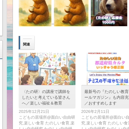
関連
〈たの研〉の講座で講師を
最新号の『たのしい教育
したいと考えている皆さん
ールマガジン』も内容充
へ／楽しい福祉＆教育
／おすすめします
2025年12月21日
2026年2月11日
こどもの居場所@面白い自由研
こどもの居場所@面白い
究,楽しい食育 たのしい食育,楽
究,楽しい食育 たのしい食
しい自由研究,たのしい自由研
しい自由研究,たのしい自