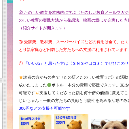
② たのしい教育を本格的に学ぶ〈たのしい教育メールマガジ
のしい教育の実践方法から発想法、映画の章ほか充実した内
（紹介サイトが開きます）
③ 受講費、教材費、スーパーバイズなどの費用は全て、た
とり親家庭など困窮した方たちへの支援に利用されています
④
「いいね」と思った方は〈ＳＮＳや口コミ〉でぜひこのサ
読者の方からの声で〈たの研／たのしい教育ラボ〉の活動
成いたしました
ボトル一本分の費用で応援できます。支払いは
可能です
支援してくださった額を何十倍の価値に変えてこ
じいちゃん・一般の方たちの笑顔と可能性を高める活動のみ
300円などの支援も可能です