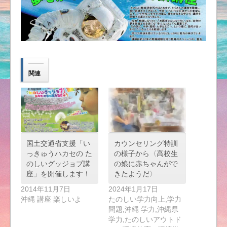
関連
国土交通省支援「い
カウンセリング特訓
っきゅうハカセの た
の様子から〈高校生
のしいグッジョブ講
の娘に赤ちゃんがで
座」を開催します！
きたようだ〉
2014年11月7日
2024年1月17日
沖縄 講座 楽しいよ
たのしい学力向上,学力
問題,沖縄 学力,沖縄県
学力,たのしいアウトド