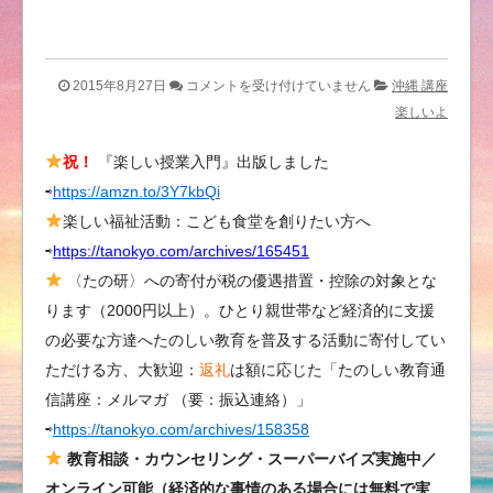
告
2015年8月27日
コメントを受け付けていません
沖縄 講座
知
楽しいよ
小
祝！
『楽しい授業入門』出版しました
学
⇨
https://amzn.to/3Y7kbQi
校
６
楽しい福祉活動：こども食堂を創りたい方へ
年
⇨
https://tanokyo.com/archives/165451
生
〈たの研〉への寄付が税の優遇措置・控除の対象とな
対
ります（2000円以上）。ひとり親世帯など経済的に支援
象
の必要な方達へたのしい教育を普及する活動に寄付してい
／
ただける方、大歓迎：
返礼
は額に応じた「たのしい教育通
夢
信講座：メルマガ （要：振込連絡）」
を
⇨
https://tanokyo.com/archives/158358
叶
え
教育相談・カウンセリング・スーパーバイズ実施中／
る
オンライン可能（経済的な事情のある場合には無料で実