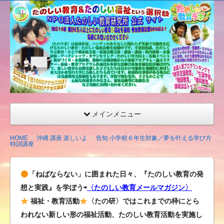
たの
しい
教育
研究
所
（沖
縄）
公式
メインメニュー
サイ
ト
HOME
沖縄 講座 楽しいよ
告知 小学校６年生対象／夢を叶える学び方
特訓講座
「ねばならない」に囲まれた日々、『たのしい教育の発
想と実践』を学ぼう⇨
〈たのしい教育メールマガジン〉
福祉・教育活動
〈たの研〉ではこれまでの枠にとら
われない新しい形の福祉活動、たのしい教育活動を実施し