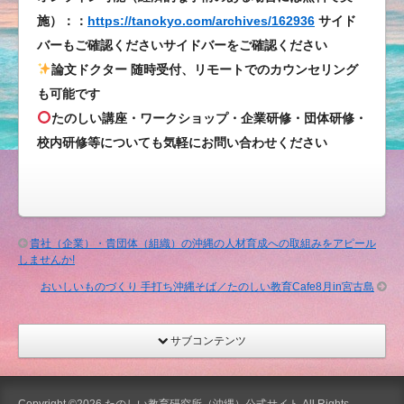
学
施）：：
https://tanokyo.com/archives/162936
サイド
び
バーもご確認くださいサイドバーをご確認ください
方
論文ドクター 随時受付、リモートでのカウンセリング
特
も可能です
訓
たのしい講座・ワークショップ・企業研修・団体研修・
講
校内研修等についても気軽にお問い合わせください
座
は
貴社（企業）・貴団体（組織）の沖縄の人材育成への取組みをアピール
しませんか!
おいしいものづくり 手打ち沖縄そば／たのしい教育Cafe8月in宮古島
サブコンテンツ