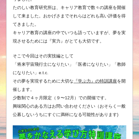
たのしい教育研究所は、キャリア教育で数々の講座を開催
して来ました。おかげさまでそれらはどれも高い評価を得
てきました。
キャリア教育の講座の中でいつも語っていますが、夢を実
現させるためには『実力』がとても大切です。
そこで今回はその実技編として
「将来宇宙飛行士になりたい」「医者になりたい」「教師
になりたい」e.t.c.
その夢を実現するために大切な
『学ぶ力』の特訓講座
を開
催します。
少数制で４ヶ月限定（９〜12月）での開催です。
興味関心のある方はお問い合わせください（おそらく一般
公募しないうちにすぐに満杯になる可能性があります)