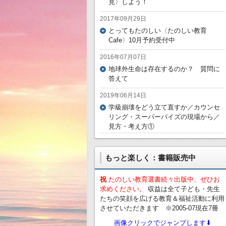
見〉しよう！
2017年09月29日
とってもたのしい〈たのしい教育
Cafe〉10月予約受付中
2016年07月07日
地球外生命は存在するのか？ 質問に
答えて
2019年06月14日
学級崩壊をどう立て直すか／カウンセ
リング・スーパーバイズの現場から／
見方・考え方①
もっと楽しく：書籍販売中
祝
たのしい教育選書続々出版中、ぜひお
求めください。
収益は全て子ども・先生
たちの笑顔を広げる教育＆福祉活動に利用
させていただきます ※2005-07現在7冊
画像クリックでジャンプします⬇︎