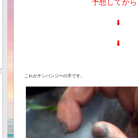
予想してから
⬇︎
⬇︎
これがチンパンジーの手です。