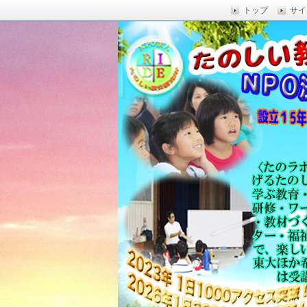
トップ
サイ
楽しい授業,たのしい授業,楽しい自由
い,RIDE,沖縄県 教育,たのしい授業,たのしい教
たのしい教育研究所
Education,楽しい授業,教育技術,
力向上,教育技術,教育方法,沖縄 教育問題,e
教員採用試験,沖縄 教育,たのしい教育
科学,たのしい科学,たのしく学び 一
う,いっきゅうハカセ,アドラー 心理学,
グ,教員採用試験,名人,採用試験,合格,
向上,沖縄の教育,たのしい学力,補習,
さでクリエイトするプロフェッショな
立四年で17000人以上に授業を実施,
由研究.しまくとぅば,島言葉,