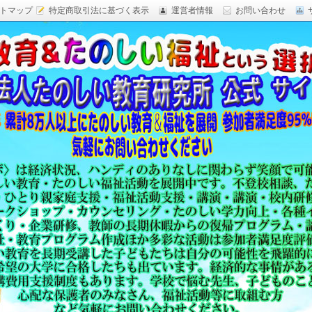
トマップ
特定商取引法に基づく表示
運営者情報
お問い合わせ
研究,面白い自由研究,楽しい福祉活動,楽しい授業がした
育 日本一,Research Institute Delightful
（沖縄）公式サイト
教育方法,内発的動機づけ,沖縄 学力問題,教材 ネタ,授業ネタ,学
njoyable educationes,グッジョブ,カリスマ教師,沖縄
,沖縄の学力,仮説実験授業,たのしい講演,楽しい講演,楽しい
生ものの「賢さ・学力」を,自由研究,いっきゅう先生,いっきゅ
面白い,沖縄 学力問題,授業名人,RIDE,PEALカウンセリン
セミナー,研修,板倉聖宣,ＬＥＡＰカウンセリング,LEAP,学力
読み語り,読み聞かせ,授業ネタ,授業アイディア,教育をたのし
る集団,学ぶこと本来のたのしさと賢さを沖縄から世界へ,設
99％の高い評価,仮説実験授,楽しい学力向上,たのしい学力,自