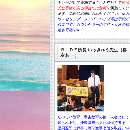
をいただいて実施することと並行して
経済
的な事情がある場合には無料
で実施してい
ます、気軽にお問い合わせください。
※カ
ウンセリング、スーパーバイズ等は予約が
必要です／カウンセラーの男性・女性の指
定も可能です
ＲＩＤＥ所長 いっきゅう先生（喜
友名 一）
たのしい教育、宇宙教育の第一人者として
知られる他、沖縄県無形文化財保持者 仲
里周五郎に師事し琉球空手七段を取得、沖