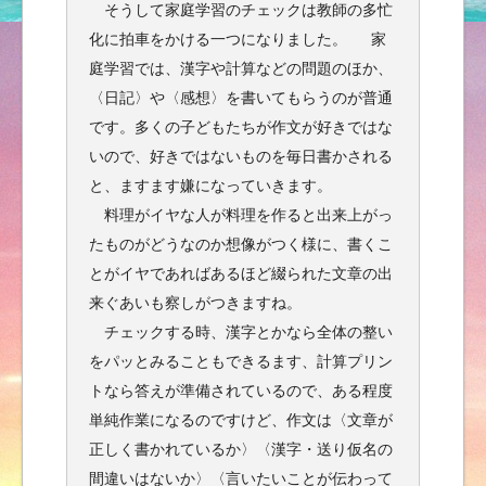
そうして家庭学習のチェックは教師の多忙
化に拍車をかける一つになりました。 家
庭学習では、漢字や計算などの問題のほか、
〈日記〉や〈感想〉を書いてもらうのが普通
です。多くの子どもたちが作文が好きではな
いので、好きではないものを毎日書かされる
と、ますます嫌になっていきます。
料理がイヤな人が料理を作ると出来上がっ
たものがどうなのか想像がつく様に、書くこ
とがイヤであればあるほど綴られた文章の出
来ぐあいも察しがつきますね。
チェックする時、漢字とかなら全体の整い
をパッとみることもできるます、計算プリン
トなら答えが準備されているので、ある程度
単純作業になるのですけど、作文は〈文章が
正しく書かれているか〉〈漢字・送り仮名の
間違いはないか〉〈言いたいことが伝わって