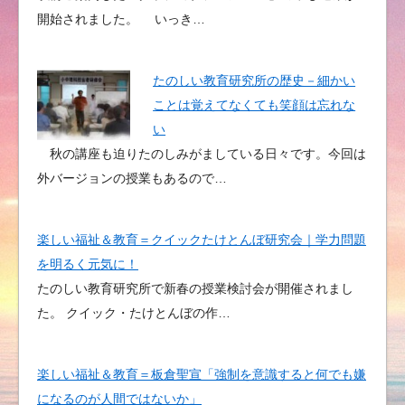
開始されました。 いっき…
たのしい教育研究所の歴史－細かい
ことは覚えてなくても笑顔は忘れな
い
秋の講座も迫りたのしみがましている日々です。今回は
外バージョンの授業もあるので…
楽しい福祉＆教育＝クイックたけとんぼ研究会｜学力問題
を明るく元気に！
たのしい教育研究所で新春の授業検討会が開催されまし
た。 クイック・たけとんぼの作…
楽しい福祉＆教育＝板倉聖宣「強制を意識すると何でも嫌
になるのが人間ではないか」