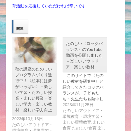
育活動を応援していただければ幸いです
関連
たのしい〈ロックバ
ランス〉のYouTube
動画を公開しました
－楽しいアウトド
ア・楽しい教材
秋の講座のたのしい
プログラムづくり進
このサイトで〈たの
行中！〈絵本には夢
しい教材を研究中〉と
がいっぱい〉－楽し
紹介してきたロックバ
い学習・たのしい授
ランスが、子どもた
業・楽しい授業・楽
ち・先生たちも熱中し
しい学力・楽しい教
て…
2023年11月25日
材・楽しい学力向上
たのしいアウトドア・
環境教育・環境学習・
2023年10月16日
楽しい環境教育,楽しい
たのしいアウトドア・
食育 たのしい食育,楽し
環境教育・環境学習・