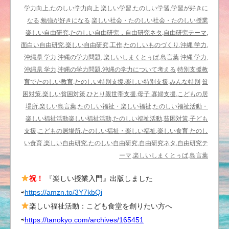
メ
学力向上,たのしい学力向上
楽しい学習,たのしい学習,学習が好きに
ー
なる,勉強が好きになる
楽しい社会・たのしい社会・たのしい授業
ル
楽しい自由研究,たのしい自由研究，自由研究ネタ,自由研究テーマ,
マ
面白い自由研究,楽しい自由研究,工作,たのしいものづくり,沖縄 学力,
ガ
沖縄県 学力,沖縄の学力問題,,楽しいしまくとぅば,島言葉
沖縄 学力,
ジ
沖縄県 学力,沖縄の学力問題,沖縄の学力について考える
特別支援教
ン
育でたのしい教育,たのしい特別支援,楽しい特別支援,みんな特別
貧
の
困対策,楽しい貧困対策,ひとり親世帯支援,母子 寡婦支援,こどもの居
内
場所,楽しい島言葉,たのしい福祉・楽しい福祉,たのしい福祉活動・
容〉
楽しい福祉活動楽しい福祉活動,たのしい福祉活動,貧困対策,子ども
－
支援,こどもの居場所,たのしい福祉・楽しい福祉,楽しい食育 たのし
教
い食育,楽しい自由研究,たのしい自由研究,自由研究ネタ,自由研究テ
室
ーマ,楽しいしまくとぅば,島言葉
を
祝！
『楽しい授業入門』出版しました
家
⇨
https://amzn.to/3Y7kbQi
庭
を
楽しい福祉活動：こども食堂を創りたい方へ
た
⇨
https://tanokyo.com/archives/165451
の