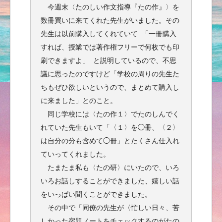
今週末〈たのしい作文指導『たの作』〉を
数冊買いに来てくれた先生がいました。その
先生は以前購入してくれていて 「一冊購入
すれば、授業では著作権フリーで何枚でも印
刷できますよ」 と説明しているので、不思
議に思ったのですけど「学校の周りの先生た
ちもぜひ欲しいというので、まとめて購入し
に来ました」とのこと。
同じ学校には〈たの作１〉でたのしんでく
れていた先生もいて「〈１〉を◯冊、〈２〉
は自分の分も含めて◯冊」とたくさん仕入れ
ていってくれました。
たまたま私も〈たの研〉にいたので、いろ
いろお話しすることができました、嬉しい話
をいっぱい聞くことができました。
その中で「同僚の先生が〈忙しい日々、苦
しかった宿題ノートをチェックするのがたの