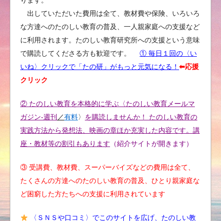
ります。
出していただいた費用は全て、教材費や保険、いろいろ
な方達へのたのしい教育の普及、一人親家庭への支援など
に利用されます。たのしい教育研究所への支援という意味
で購読してくださる方も歓迎です。
① 毎日１回の〈い
いね〉クリックで「たの研」がもっと元気になる！
⬅︎応援
クリック
② たのしい教育を本格的に学ぶ〈たのしい教育メールマ
ガジン-週刊
／
有料
〉
を購読しませんか！ たのしい教育の
実践方法から発想法、映画の章ほか充実した内容です。講
座・教材等の割引もあります
（紹介サイトが開きます）
③ 受講費、教材費、スーパーバイズなどの費用は全て、
たくさんの方達へのたのしい教育の普及、ひとり親家庭な
ど困窮した方たちへの支援に利用されています
〈ＳＮＳや口コミ〉でこのサイトを広げ、たのしい教