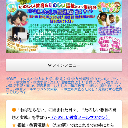
たの
しい
教育
研究
所
（沖
縄）
公式
メインメニュー
サイ
ト
HOME
たのしい学力向上,学力問題,沖縄 学力,沖縄県 学力,たのしいアウト
ドア・環境教育・環境学習・楽しい環境教育,楽しい食育 たのしい食育,楽し
い環境学習・面白い環境教育・おもしろい環境教育
楽しい国語ほか〈た
のしい教育メールマガジンの内容〉－教室を家庭をたのしく元気にする教育
マガジンです！
「ねばならない」に囲まれた日々、『たのしい教育の発
想と実践』を学ぼう⇨
〈たのしい教育メールマガジン〉
福祉・教育活動
〈たの研〉ではこれまでの枠にとら