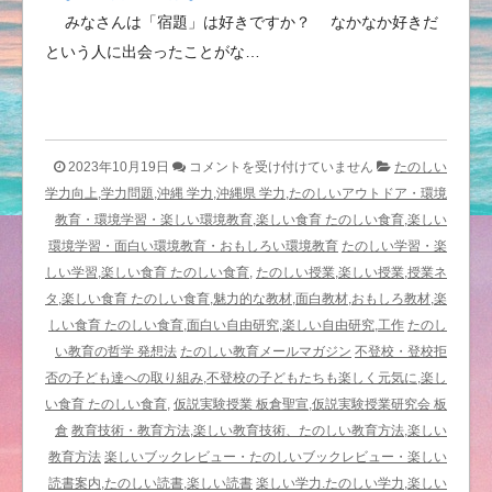
みなさんは「宿題」は好きですか？ なかなか好きだ
という人に出会ったことがな…
楽
2023年10月19日
コメントを受け付けていません
たのしい
し
学力向上,学力問題,沖縄 学力,沖縄県 学力,たのしいアウトドア・環境
い
教育・環境学習・楽しい環境教育,楽しい食育 たのしい食育,楽しい
国
環境学習・面白い環境教育・おもしろい環境教育
たのしい学習・楽
語
しい学習,楽しい食育 たのしい食育,
たのしい授業,楽しい授業,授業ネ
ほ
タ,楽しい食育 たのしい食育,魅力的な教材,面白教材,おもしろ教材,楽
か
しい食育 たのしい食育,面白い自由研究,楽しい自由研究,工作
たのし
〈た
い教育の哲学 発想法
たのしい教育メールマガジン
不登校・登校拒
の
否の子ども達への取り組み,不登校の子どもたちも楽しく元気に,楽し
し
い食育 たのしい食育,
仮説実験授業 板倉聖宣,仮説実験授業研究会 板
い
倉
教育技術・教育方法,楽しい教育技術、たのしい教育方法,楽しい
教
教育方法
楽しいブックレビュー・たのしいブックレビュー・楽しい
育
読書案内,たのしい読書,楽しい読書
楽しい学力.たのしい学力,楽しい