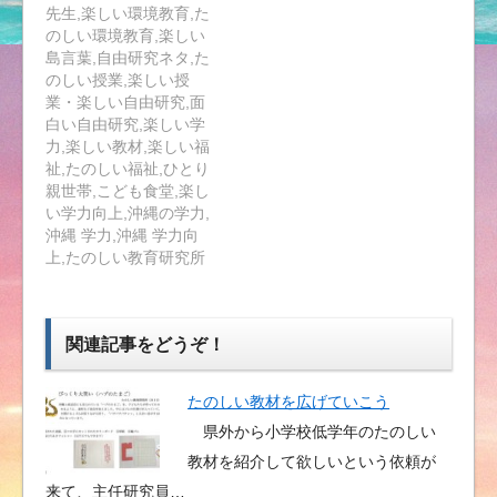
先生,楽しい環境教育,た
のしい環境教育,楽しい
島言葉,自由研究ネタ,た
のしい授業,楽しい授
業・楽しい自由研究,面
白い自由研究,楽しい学
力,楽しい教材,楽しい福
祉,たのしい福祉,ひとり
親世帯,こども食堂,楽し
い学力向上,沖縄の学力,
沖縄 学力,沖縄 学力向
上,たのしい教育研究所
関連記事をどうぞ！
たのしい教材を広げていこう
県外から小学校低学年のたのしい
教材を紹介して欲しいという依頼が
来て、主任研究員…