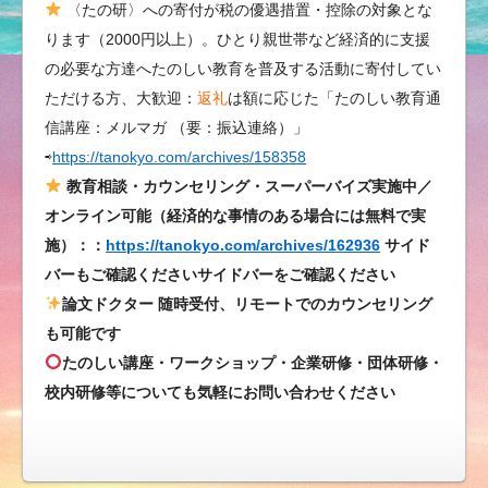
〈たの研〉への寄付が税の優遇措置・控除の対象とな
し
ります（2000円以上）。ひとり親世帯など経済的に支援
く
の必要な方達へたのしい教育を普及する活動に寄付してい
元
ただける方、大歓迎：
返礼
は額に応じた「たのしい教育通
気
信講座：メルマガ （要：振込連絡）」
に
⇨
https://tanokyo.com/archives/158358
す
る
教育相談・カウンセリング・スーパーバイズ実施中／
教
オンライン可能（経済的な事情のある場合には無料で実
育
施）：：
https://tanokyo.com/archives/162936
サイド
マ
バーもご確認くださいサイドバーをご確認ください
ガ
論文ドクター 随時受付、リモートでのカウンセリング
ジ
も可能です
ン
たのしい講座・ワークショップ・企業研修・団体研修・
で
校内研修等についても気軽にお問い合わせください
す！
は