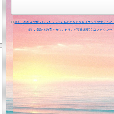
ア
教
育」
楽しい福祉＆教育＝いっきゅうハカセのどきどきサイエンス教室／たの
／
夢
楽しい福祉＆教育＝カウンセリング実践講座2013 ／カウンセ
が
広
が
る
授
業
で
た
の
し
く
賢
く
元