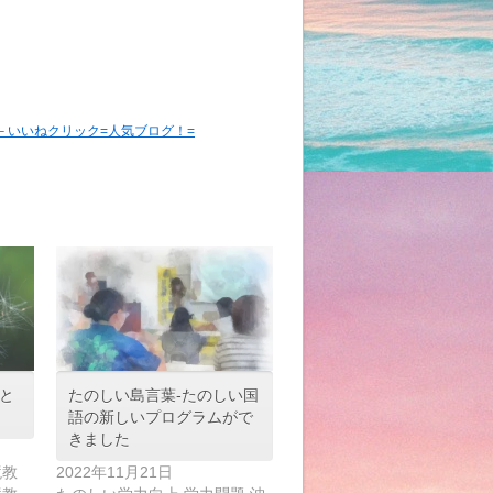
－いいねクリック=人気ブログ！=
と
たのしい島言葉-たのしい国
語の新しいプログラムがで
きました
境教
2022年11月21日