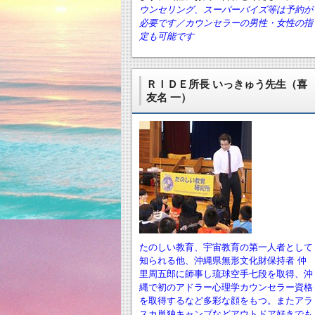
ウンセリング、スーパーバイズ等は予約が
必要です／カウンセラーの男性・女性の指
定も可能です
ＲＩＤＥ所長 いっきゅう先生（喜
友名 一）
たのしい教育、宇宙教育の第一人者として
知られる他、沖縄県無形文化財保持者 仲
里周五郎に師事し琉球空手七段を取得、沖
縄で初のアドラー心理学カウンセラー資格
を取得するなど多彩な顔をもつ。またアラ
スカ単独キャンプなどアウトドア好きでも