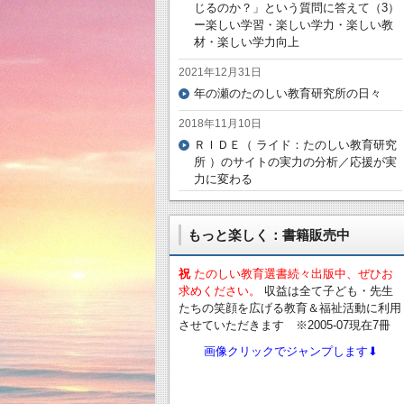
じるのか？」という質問に答えて（3）
ー楽しい学習・楽しい学力・楽しい教
材・楽しい学力向上
2021年12月31日
年の瀬のたのしい教育研究所の日々
2018年11月10日
ＲＩＤＥ（ ライド：たのしい教育研究
所 ）のサイトの実力の分析／応援が実
力に変わる
もっと楽しく：書籍販売中
祝
たのしい教育選書続々出版中、ぜひお
求めください。
収益は全て子ども・先生
たちの笑顔を広げる教育＆福祉活動に利用
させていただきます ※2005-07現在7冊
画像クリックでジャンプします⬇︎