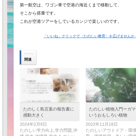
第一航空は、ワゴン車で空港の海近くまで移動して、
そこから搭乗です。
これが空港ツアーをしているカンジで楽しいのです。
「いいね」クリックで〈たのしい教育〉を広げませんか
関連
たのしく島言葉の報告書に
たのしい植物入門ーガマ
感動大きく
いうおもしろい植物
2024年2月8日
2022年11月18日
たのしい学力向上,学力問題,沖
たのしいアウトドア・環