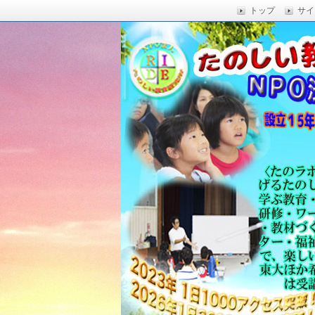
トップ
サイ
楽しい授業,たのしい授業,楽しい自由
い,RIDE,沖縄県 教育,たのしい授業,たのしい教
たのしい教育研究所
Education,楽しい授業,教育技術,
力向上,教育技術,教育方法,沖縄 教育問題,e
教員採用試験,沖縄 教育,たのしい教育
科学,たのしい科学,たのしく学び 一
う,いっきゅうハカセ,アドラー 心理学,
グ,教員採用試験,名人,採用試験,合格,
向上,沖縄の教育,たのしい学力,補習,
さでクリエイトするプロフェッショな
立四年で17000人以上に授業を実施,
由研究.しまくとぅば,島言葉,