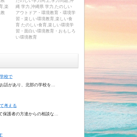
境教
たのしい学力向上,学力問題,沖
育,楽
縄 学力,沖縄県 学力,たのしい
境教
アウトドア・環境教育・環境学
習・楽しい環境教育,楽しい食
育 たのしい食育,楽しい環境学
習・面白い環境教育・おもしろ
い環境教育
な学校で
うお話があり、北部の学校を…
いて考える
て保護者の方達からの相談な…
す