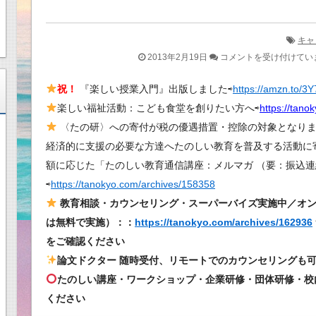
キャ
楽
2013年2月19日
コメントを受け付けてい
し
祝！
『楽しい授業入門』出版しました⇨
https://amzn.to/3
い
楽しい福祉活動：こども食堂を創りたい方へ⇨
福
https://tano
祉
〈たの研〉への寄付が税の優遇措置・控除の対象となります
＆
経済的に支援の必要な方達へたのしい教育を普及する活動に
教
額に応じた「たのしい教育通信講座：メルマガ （要：振込連
育
⇨
https://tanokyo.com/archives/158358
＝
教育相談・カウンセリング・スーパーバイズ実施中／オ
「た
は無料で実施）：：
https://tanokyo.com/archives/162936
の
をご確認ください
し
論文ドクター 随時受付、リモートでのカウンセリングも
い
キ
たのしい講座・ワークショップ・企業研修・団体研修・校
ャ
ください
リ