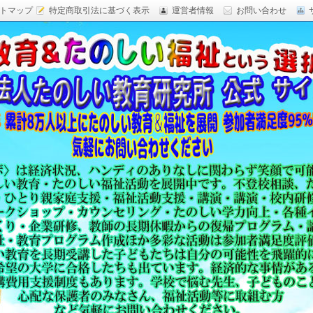
トマップ
特定商取引法に基づく表示
運営者情報
お問い合わせ
研究,面白い自由研究,楽しい福祉活動,楽しい授業がした
育 日本一,Research Institute Delightful
（沖縄）公式サイト
教育方法,内発的動機づけ,沖縄 学力問題,教材 ネタ,授業ネタ,学
njoyable educationes,グッジョブ,カリスマ教師,沖縄
,沖縄の学力,仮説実験授業,たのしい講演,楽しい講演,楽しい
生ものの「賢さ・学力」を,自由研究,いっきゅう先生,いっきゅ
面白い,沖縄 学力問題,授業名人,RIDE,PEALカウンセリン
セミナー,研修,板倉聖宣,ＬＥＡＰカウンセリング,LEAP,学力
読み語り,読み聞かせ,授業ネタ,授業アイディア,教育をたのし
る集団,学ぶこと本来のたのしさと賢さを沖縄から世界へ,設
99％の高い評価,仮説実験授,楽しい学力向上,たのしい学力,自