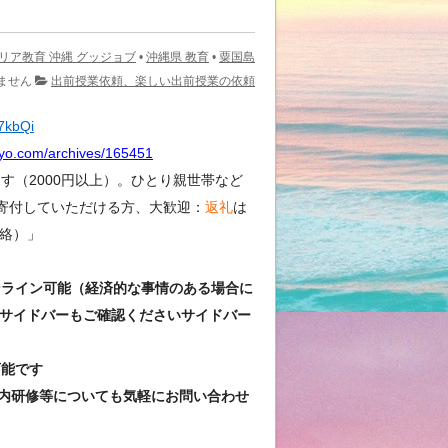
リア教育 沖縄 グッジョブ
•
沖縄県 教育
•
粟国島
ません
出前授業依頼、楽しい出前授業の依頼
Y7kbQi
kyo.com/archives/165451
（2000円以上）。ひとり親世帯など
寄付していただける方、大歓迎：
返礼
は
絡）」
ンライン可能（経済的な事情のある場合に
サイドバーもご確認くださいサイドバー
可能です
内研修等についても気軽にお問い合わせ