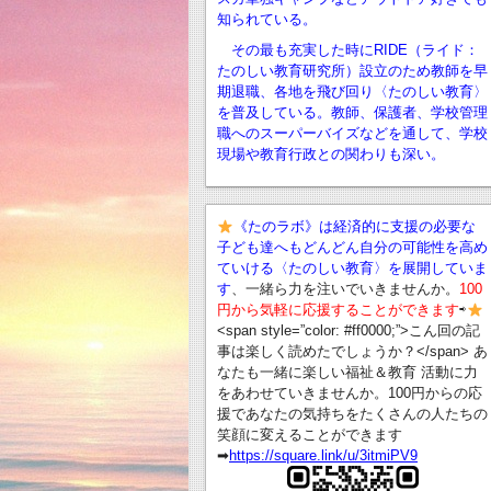
知られている。
その最も充実した時にRIDE（ライド：
たのしい教育研究所）設立のため教師を早
期退職、
各地を飛び回り〈たのしい教育〉
を普及している。教師、保護者、学校管理
職へのスーパーバイズなどを通して、学校
現場や教育行政との関わりも深い。
《たのラボ》は経済的に支援の必要な
子ども達へもどんどん自分の可能性を高め
ていける〈たのしい教育〉を展開していま
す
、一緒ら力を注いでいきませんか。
100
円から気軽に応援することができます
⇨
<span style=”color: #ff0000;”>こん回の記
事は楽しく読めたでしょうか？</span> あ
なたも一緒に楽しい福祉＆教育 活動に力
をあわせていきませんか。100円からの応
援であなたの気持ちをたくさんの人たちの
笑顔に変えることができます
➡︎
https://square.link/u/3itmiPV9