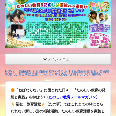
たの
しい
教育
研究
所
（沖
縄）
公式
メインメニュー
サイ
ト
HOME
自由研究 ネタ,自由研究何やろう,おすすめ自由研究,面白い自由研
究,楽しい自由研究,工作
たのしく草木染め／木曜ものづくり研究会
「ねばならない」に囲まれた日々、『たのしい教育の発
想と実践』を学ぼう⇨
〈たのしい教育メールマガジン〉
福祉・教育活動
〈たの研〉ではこれまでの枠にとら
われない新しい形の福祉活動、たのしい教育活動を実施し