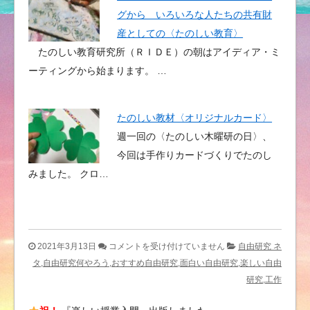
グから いろいろな人たちの共有財
産としての〈たのしい教育〉
たのしい教育研究所（ＲＩＤＥ）の朝はアイディア・ミ
ーティングから始まります。 …
たのしい教材〈オリジナルカード〉
週一回の〈たのしい木曜研の日〉、
今回は手作りカードづくりでたのし
みました。 クロ…
た
2021年3月13日
コメントを受け付けていません
自由研究 ネ
の
タ,自由研究何やろう,おすすめ自由研究,面白い自由研究,楽しい自由
し
研究,工作
く