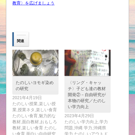
教育〉を広げ
ましょう
関連
たのしいヨモギ染め
〈リング・キャッ
の研究
チ〉子ども達の教材
開発②－自由研究が
2021年4月19日
本物の研究／たのし
たのしい授業,楽しい授
い学力向上
業,授業ネタ,楽しい食育
たのしい食育,魅力的な
2023年4月29日
教材,面白教材,おもしろ
たのしい学力向上,学力
教材,楽しい食育 たのし
問題,沖縄 学力,沖縄県
い食育,面白い自由研究,
学力,たのしいアウトド