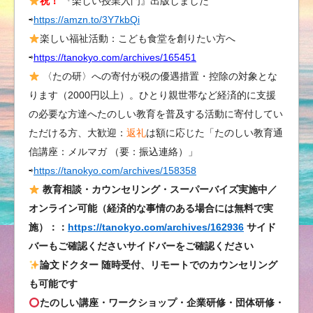
祝！
『楽しい授業入門』出版しました
草
⇨
https://amzn.to/3Y7kbQi
木
染
楽しい福祉活動：こども食堂を創りたい方へ
め
⇨
https://tanokyo.com/archives/165451
／
〈たの研〉への寄付が税の優遇措置・控除の対象とな
木
ります（2000円以上）。ひとり親世帯など経済的に支援
曜
の必要な方達へたのしい教育を普及する活動に寄付してい
も
ただける方、大歓迎：
返礼
は額に応じた「たのしい教育通
の
信講座：メルマガ （要：振込連絡）」
づ
⇨
https://tanokyo.com/archives/158358
く
り
教育相談・カウンセリング・スーパーバイズ実施中／
研
オンライン可能（経済的な事情のある場合には無料で実
究
施）：：
https://tanokyo.com/archives/162936
サイド
会
バーもご確認くださいサイドバーをご確認ください
は
論文ドクター 随時受付、リモートでのカウンセリング
も可能です
たのしい講座・ワークショップ・企業研修・団体研修・