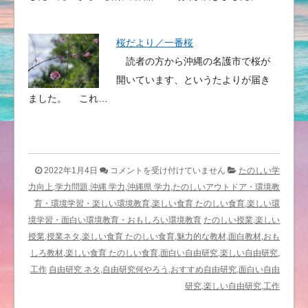
桜だより／一番桜
読者の方から沖縄の名護市で桜が
開いています、というたよりが届き
ました。 これ…
（た
2022年1月4日
コメントを受け付けていません
たのしい学
の
力向上,学力問題,沖縄 学力,沖縄県 学力,たのしいアウトドア・環境教
し
育・環境学習・楽しい環境教育,楽しい食育 たのしい食育,楽しい環
い
境学習・面白い環境教育・おもしろい環境教育
たのしい授業,楽しい
教
授業,授業ネタ,楽しい食育 たのしい食育,魅力的な教材,面白教材,おも
材
しろ教材,楽しい食育 たのしい食育,面白い自由研究,楽しい自由研究,
プ
工作
自由研究 ネタ,自由研究何やろう,おすすめ自由研究,面白い自由
ロ
研究,楽しい自由研究,工作
グ