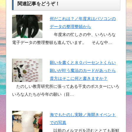
関連記事をどうぞ！
何だこれは？／年度末はパソコンの
データの整理整頓から
年度末の忙しさの中、いろいろな
電子データの整理整頓も進んでいます。 そんな中…
願いを書くと８０パーセントくらい
願いが叶う魔法のカードがあったら
貴方はそこに何と書きますか？
たのしい教育研究所に張ってある干支のポスターにいろ
いろな人たちが今年の願い（目…
海でもたのし実験／海開きイベント
での写真
以前のメルマガを読むととても新鮮