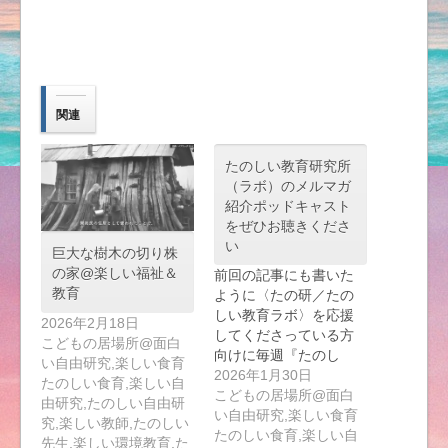
関連
たのしい教育研究所
（ラボ）のメルマガ
紹介ポッドキャスト
をぜひお聴きくださ
い
巨大な樹木の切り株
の家@楽しい福祉＆
前回の記事にも書いた
教育
ように〈たの研／たの
しい教育ラボ〉を応援
2026年2月18日
してくださっている方
こどもの居場所@面白
向けに毎週『たのし
い自由研究,楽しい食育
い…
2026年1月30日
たのしい食育,楽しい自
こどもの居場所@面白
由研究,たのしい自由研
い自由研究,楽しい食育
究,楽しい教師,たのしい
たのしい食育,楽しい自
先生,楽しい環境教育,た