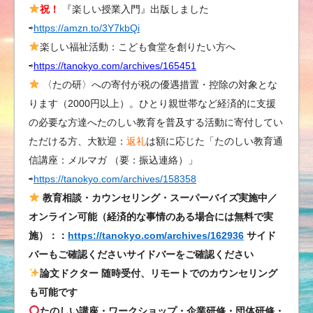
祝！
『楽しい授業入門』出版しました
ラ
⇨
https://amzn.to/3Y7kbQi
ム）
か
楽しい福祉活動：こども食堂を創りたい方へ
わ
⇨
https://tanokyo.com/archives/165451
い
〈たの研〉への寄付が税の優遇措置・控除の対象とな
い
ります（2000円以上）。ひとり親世帯など経済的に支援
ト
の必要な方達へたのしい教育を普及する活動に寄付してい
ト
ただける方、大歓迎：
返礼
は額に応じた「たのしい教育通
ロ
信講座：メルマガ （要：振込連絡）」
門
⇨
https://tanokyo.com/archives/158358
松
は
教育相談・カウンセリング・スーパーバイズ実施中／
オンライン可能（経済的な事情のある場合には無料で実
施）：：
https://tanokyo.com/archives/162936
サイド
バーもご確認くださいサイドバーをご確認ください
論文ドクター 随時受付、リモートでのカウンセリング
も可能です
たのしい講座・ワークショップ・企業研修・団体研修・