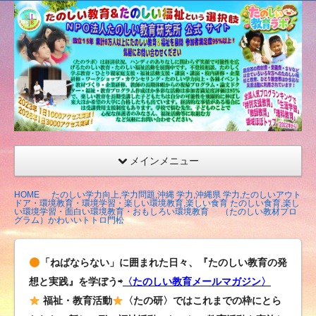
たの
しい
教育
研究
所
（沖
縄）
公式
メインメニュー
サイ
ト
HOME
たのしい学力向上,学力問題,沖縄 学力,沖縄県 学力,たのしいアウト
ドア・環境教育・環境学習・楽しい環境教育,楽しい食育 たのしい食育,楽し
い環境学習・面白い環境教育・おもしろい環境教育
（たのしい教材プロ
グラム）かわいいトトロ門松
「ねばならない」に囲まれた日々、『たのしい教育の発
想と実践』を学ぼう⇨
〈たのしい教育メールマガジン〉
福祉・教育活動
〈たの研〉ではこれまでの枠にとら