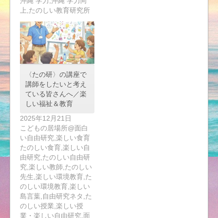
沖縄 学力,沖縄 学力向
上,たのしい教育研究所
〈たの研〉の講座で
講師をしたいと考え
ている皆さんへ／楽
しい福祉＆教育
2025年12月21日
こどもの居場所@面白
い自由研究,楽しい食育
たのしい食育,楽しい自
由研究,たのしい自由研
究,楽しい教師,たのしい
先生,楽しい環境教育,た
のしい環境教育,楽しい
島言葉,自由研究ネタ,た
のしい授業,楽しい授
業・楽しい自由研究,面