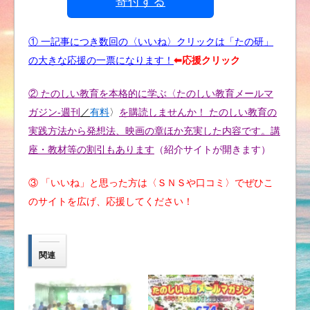
寄付する
① 一記事につき数回の〈いいね〉クリックは「たの研」
の大きな応援の一票になります！
⬅︎応援クリック
② たのしい教育を本格的に学ぶ〈たのしい教育メールマ
ガジン-週刊
／
有料
〉
を購読しませんか！ たのしい教育の
実践方法から発想法、映画の章ほか充実した内容です。講
座・教材等の割引もあります
（紹介サイトが開きます）
③ 「いいね」と思った方は〈ＳＮＳや口コミ〉でぜひこ
のサイトを広げ、応援してください！
関連