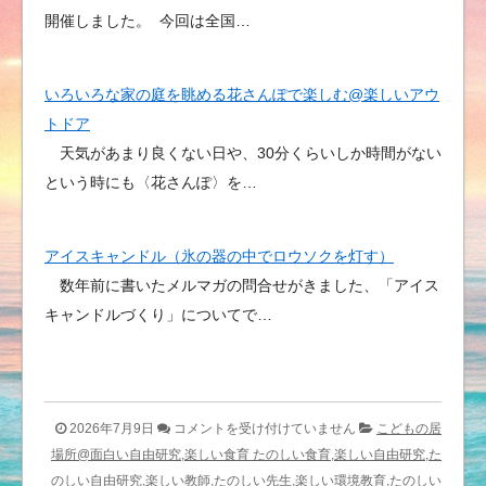
開催しました。 今回は全国…
いろいろな家の庭を眺める花さんぽで楽しむ@楽しいアウ
トドア
天気があまり良くない日や、30分くらいしか時間がない
という時にも〈花さんぽ〉を…
アイスキャンドル（氷の器の中でロウソクを灯す）
数年前に書いたメルマガの問合せがきました、「アイス
キャンドルづくり」についてで…
最
2026年7月9日
コメントを受け付けていません
こどもの居
新
場所@面白い自由研究,楽しい食育 たのしい食育,楽しい自由研究,た
〈た
のしい自由研究,楽しい教師,たのしい先生,楽しい環境教育,たのしい