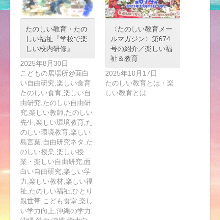
たのしい教育・たの
〈たのしい教育メー
しい福祉『学校で楽
ルマガジン〉第674
しい校内研修』
号の紹介／楽しい福
祉＆教育
2025年8月30日
こどもの居場所@面白
2025年10月17日
い自由研究,楽しい食育
たのしい教育とは・楽
たのしい食育,楽しい自
しい教育とは
由研究,たのしい自由研
究,楽しい教師,たのしい
先生,楽しい環境教育,た
のしい環境教育,楽しい
島言葉,自由研究ネタ,た
のしい授業,楽しい授
業・楽しい自由研究,面
白い自由研究,楽しい学
力,楽しい教材,楽しい福
祉,たのしい福祉,ひとり
親世帯,こども食堂,楽し
い学力向上,沖縄の学力,