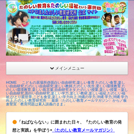
たの
しい
教育
研究
所
（沖
縄）
公式
メインメニュー
サイ
ト
HOME
こどもの居場所@面白い自由研究,楽しい食育 たのしい食育,楽し
い自由研究,たのしい自由研究,楽しい教師,たのしい先生,楽しい環境教育,た
のしい環境教育,楽しい島言葉,自由研究ネタ,たのしい授業,楽しい授業・楽し
い自由研究,面白い自由研究,楽しい学力,楽しい教材,楽しい福祉,たのしい福
祉,ひとり親世帯,こども食堂,楽しい学力向上,沖縄の学力,沖縄 学力,沖縄 学力
向上,たのしい教育研究所
最新〈たのしい教育メールマガジン〉から／板
倉聖宣「教育問題は素人談義のまま」
「ねばならない」に囲まれた日々、『たのしい教育の発
想と実践』を学ぼう⇨
〈たのしい教育メールマガジン〉