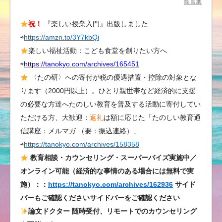
宣
島言葉
「教
祝！
『楽しい授業入門』出版しました
育
⇨
https://amzn.to/3Y7kbQi
問
題
楽しい福祉活動：こども食堂を創りたい方へ
は
⇨
https://tanokyo.com/archives/165451
素
〈たの研〉への寄付が税の優遇措置・控除の対象とな
人
ります（2000円以上）。ひとり親世帯など経済的に支援
談
の必要な方達へたのしい教育を普及する活動に寄付してい
義
ただける方、大歓迎：
返礼
は額に応じた「たのしい教育通
の
信講座：メルマガ （要：振込連絡）」
ま
⇨
https://tanokyo.com/archives/158358
ま」
は
教育相談・カウンセリング・スーパーバイズ実施中／
オンライン可能（経済的な事情のある場合には無料で実
施）：：
https://tanokyo.com/archives/162936
サイド
バーもご確認くださいサイドバーをご確認ください
論文ドクター 随時受付、リモートでのカウンセリング