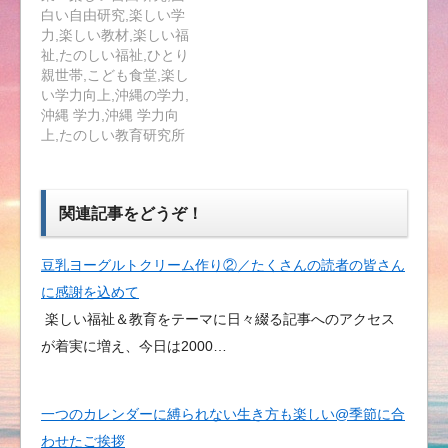
白い自由研究,楽しい学
力,楽しい教材,楽しい福
祉,たのしい福祉,ひとり
親世帯,こども食堂,楽し
い学力向上,沖縄の学力,
沖縄 学力,沖縄 学力向
上,たのしい教育研究所
関連記事をどうぞ！
豆乳ヨーグルトクリーム作り②／たくさんの読者の皆さん
に感謝を込めて
楽しい福祉＆教育をテーマに日々綴る記事へのアクセス
が着実に増え、今日は2000…
一つのカレンダーに縛られない生き方も楽しい@季節に合
わせたご挨拶