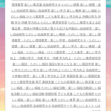
の
環境教育,楽しい島言葉,自由研究ネタ,たのしい授業,楽しい授業・楽
し
しい自由研究,面白い自由研究,楽しい学力,楽しい教材,楽しい福祉,た
い
のしい福祉,ひとり親世帯,こども食堂,楽しい学力向上,沖縄の学力,沖
教
縄 学力,沖縄 学力向上,たのしい教育研究所
たのしい教育を支える応
育
援企業・団体が沖縄の元気と賢さを広げる@面白い自由研究・楽し
メ
い自由研究,たのしい自由研究,楽しい教師・たのしい先生・楽しい環
ー
境教育・たのしい環境教育・楽しい学習・自由研究ネタ・たのしい
ル
授業・楽しい授業・楽しい自由研究・楽しい学力・楽しい教材・楽
マ
しい福祉・たのしい福祉・ひとり親世帯・こども食堂・楽しい学力
ガ
向上・沖縄の学力・沖縄 学力・沖縄 学力向上・たのしい教育研究所
ジ
楽しい国語・たのしい国語,国語が好きになる,楽しい国語学習
楽し
ン〉
い学力.たのしい学力,楽しい学力向上,たのしい学力向上
自由研究こ
か
そ本物の研究・楽しく賢く学力向上,工作
貧困対策,楽しい貧困対策,
ら
ひとり親世帯支援,母子 寡婦支援,こどもの居場所,楽しい島言葉,たの
／
しい福祉・楽しい福祉,たのしい福祉活動・楽しい福祉活動楽しい福
板
祉活動,たのしい福祉活動,貧困対策,子ども支援,こどもの居場所,たの
倉
しい福祉・楽しい福祉,楽しい食育 たのしい食育,楽しい自由研究,た
聖
のしい自由研究,自由研究ネタ,自由研究テーマ,楽しいしまくとぅば,