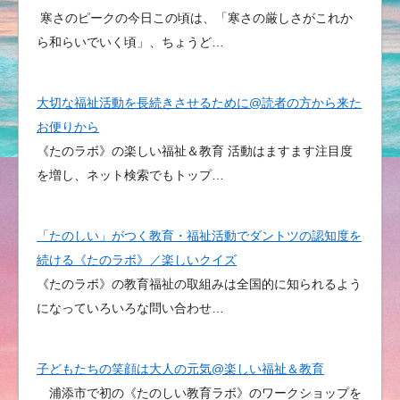
寒さのピークの今日この頃は、「寒さの厳しさがこれか
ら和らいでいく頃」、ちょうど…
大切な福祉活動を長続きさせるために@読者の方から来た
お便りから
《たのラボ》の楽しい福祉＆教育 活動はますます注目度
を増し、ネット検索でもトップ…
「たのしい」がつく教育・福祉活動でダントツの認知度を
続ける《たのラボ》／楽しいクイズ
《たのラボ》の教育福祉の取組みは全国的に知られるよう
になっていろいろな問い合わせ…
子どもたちの笑顔は大人の元気@楽しい福祉＆教育
浦添市で初の《たのしい教育ラボ》のワークショップを