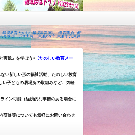
い環境教育,たのしい環境教育,楽しい島言葉,自由研
食堂,楽しい学力向上,沖縄の学力,沖縄 学力,沖縄
と実践』を学ぼう⇨
〈たのしい教育メー
れない新しい形の福祉活動、たのしい教育
しい子どもの居場所の取組みなど、気軽
ンライン可能（経済的な事情のある場合に
内研修等についても気軽にお問い合わせ