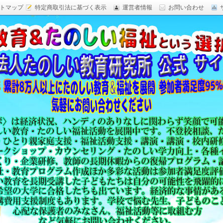
トマップ
特定商取引法に基づく表示
運営者情報
お問い合わせ
研究,面白い自由研究,楽しい福祉活動,楽しい授業がした
育 日本一,Research Institute Delightful
（沖縄）公式サイト
教育方法,内発的動機づけ,沖縄 学力問題,教材 ネタ,授業ネタ,学
njoyable educationes,グッジョブ,カリスマ教師,沖縄
,沖縄の学力,仮説実験授業,たのしい講演,楽しい講演,楽しい
生ものの「賢さ・学力」を,自由研究,いっきゅう先生,いっきゅ
面白い,沖縄 学力問題,授業名人,RIDE,PEALカウンセリン
セミナー,研修,板倉聖宣,ＬＥＡＰカウンセリング,LEAP,学力
読み語り,読み聞かせ,授業ネタ,授業アイディア,教育をたのし
る集団,学ぶこと本来のたのしさと賢さを沖縄から世界へ,設
99％の高い評価,仮説実験授,楽しい学力向上,たのしい学力,自