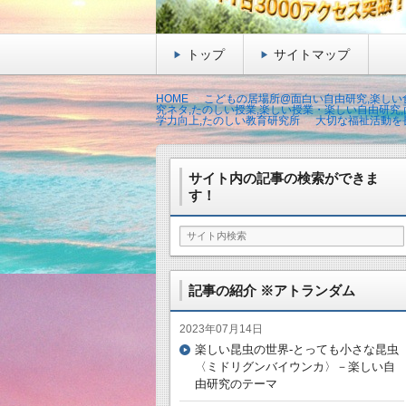
トップ
サイトマップ
HOME
こどもの居場所@面白い自由研究,楽しい食
究ネタ,たのしい授業,楽しい授業・楽しい自由研究,
学力向上,たのしい教育研究所
大切な福祉活動を
サイト内の記事の検索ができま
す！
記事の紹介 ※アトランダム
2023年07月14日
楽しい昆虫の世界-とっても小さな昆虫
〈ミドリグンバイウンカ〉－楽しい自
由研究のテーマ