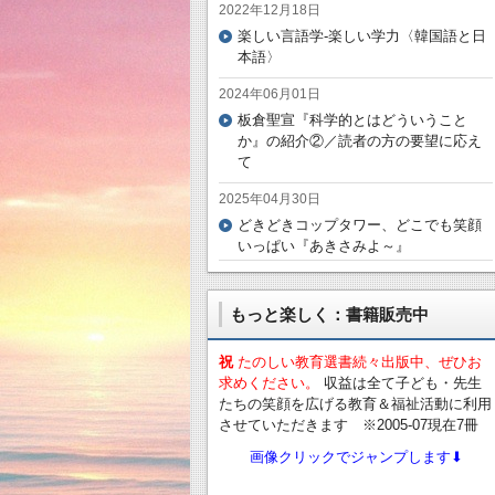
2022年12月18日
楽しい言語学-楽しい学力〈韓国語と日
本語〉
2024年06月01日
板倉聖宣『科学的とはどういうこと
か』の紹介②／読者の方の要望に応え
て
2025年04月30日
どきどきコップタワー、どこでも笑顔
いっぱい『あきさみよ～』
もっと楽しく：書籍販売中
祝
たのしい教育選書続々出版中、ぜひお
求めください。
収益は全て子ども・先生
たちの笑顔を広げる教育＆福祉活動に利用
させていただきます ※2005-07現在7冊
画像クリックでジャンプします⬇︎