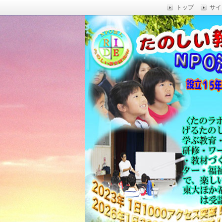
トップ
サイ
楽しい授業,たのしい授業,楽しい自由
い,RIDE,沖縄県 教育,たのしい授業,たのしい教
たのしい教育研究所
Education,楽しい授業,教育技術,
力向上,教育技術,教育方法,沖縄 教育問題,e
教員採用試験,沖縄 教育,たのしい教育
科学,たのしい科学,たのしく学び 一
う,いっきゅうハカセ,アドラー 心理学,
グ,教員採用試験,名人,採用試験,合格,
向上,沖縄の教育,たのしい学力,補習,
さでクリエイトするプロフェッショな
立四年で17000人以上に授業を実施,
由研究.しまくとぅば,島言葉,