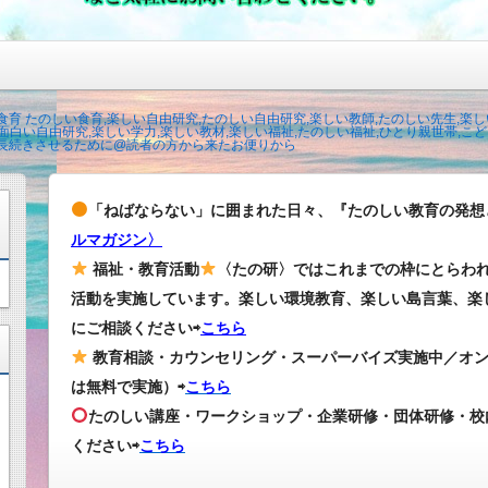
育 たのしい食育,楽しい自由研究,たのしい自由研究,楽しい教師,たのしい先生,楽し
面白い自由研究,楽しい学力,楽しい教材,楽しい福祉,たのしい福祉,ひとり親世帯,こども
長続きさせるために@読者の方から来たお便りから
「ねばならない」に囲まれた日々、『たのしい教育の発想
ルマガジン〉
福祉・教育活動
〈たの研〉ではこれまでの枠にとらわ
活動を実施しています。楽しい環境教育、楽しい島言葉、楽
にご相談ください⇨
こちら
教育相談・カウンセリング・スーパーバイズ実施中／オ
は無料で実施）⇨
こちら
たのしい講座・ワークショップ・企業研修・団体研修・校
ください
⇨
こちら