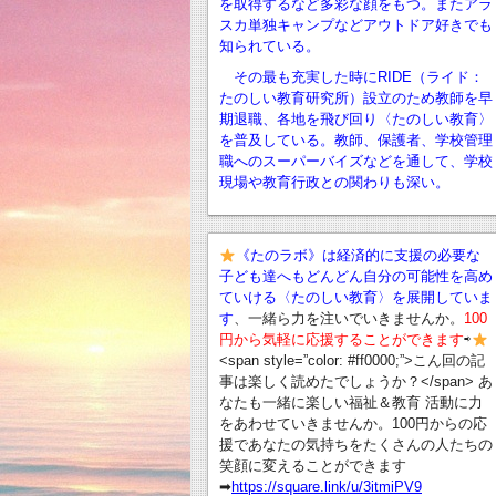
を取得するなど多彩な顔をもつ。またアラ
スカ単独キャンプなどアウトドア好きでも
知られている。
その最も充実した時にRIDE（ライド：
たのしい教育研究所）設立のため教師を早
期退職、
各地を飛び回り〈たのしい教育〉
を普及している。教師、保護者、学校管理
職へのスーパーバイズなどを通して、学校
現場や教育行政との関わりも深い。
《たのラボ》は経済的に支援の必要な
子ども達へもどんどん自分の可能性を高め
ていける〈たのしい教育〉を展開していま
す
、一緒ら力を注いでいきませんか。
100
円から気軽に応援することができます
⇨
<span style=”color: #ff0000;”>こん回の記
事は楽しく読めたでしょうか？</span> あ
なたも一緒に楽しい福祉＆教育 活動に力
をあわせていきませんか。100円からの応
援であなたの気持ちをたくさんの人たちの
笑顔に変えることができます
➡︎
https://square.link/u/3itmiPV9