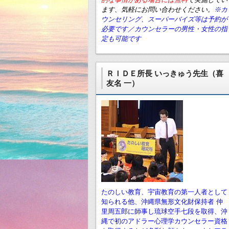
ます、気軽にお問い合わせください。
※カ
ウンセリング、スーパーバイズ等は予約が
必要です／カウンセラーの男性・女性の指
定も可能です
ＲＩＤＥ所長 いっきゅう先生（喜
友名 一）
たのしい教育、宇宙教育の第一人者として
知られる他、沖縄県無形文化財保持者 仲
里周五郎に師事し琉球空手七段を取得、沖
縄で初のアドラー心理学カウンセラー資格