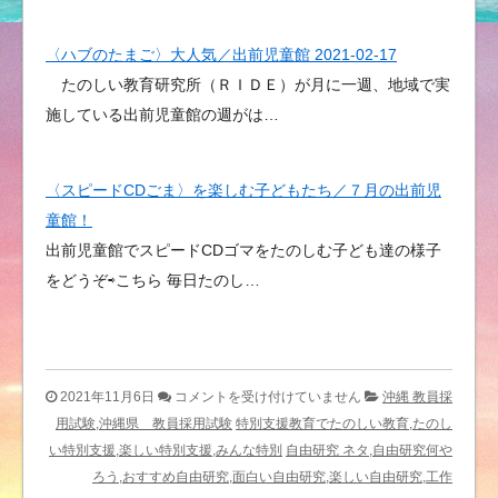
〈ハブのたまご〉大人気／出前児童館 2021-02-17
たのしい教育研究所（ＲＩＤＥ）が月に一週、地域で実
施している出前児童館の週がは…
〈スピードCDごま〉を楽しむ子どもたち／７月の出前児
童館！
出前児童館でスピードCDゴマをたのしむ子ども達の様子
をどうぞ⇨こちら 毎日たのし…
た
2021年11月6日
コメントを受け付けていません
沖縄 教員採
の
用試験,沖縄県 教員採用試験
特別支援教育でたのしい教育,たのし
し
い特別支援,楽しい特別支援,みんな特別
自由研究 ネタ,自由研究何や
い
ろう,おすすめ自由研究,面白い自由研究,楽しい自由研究,工作