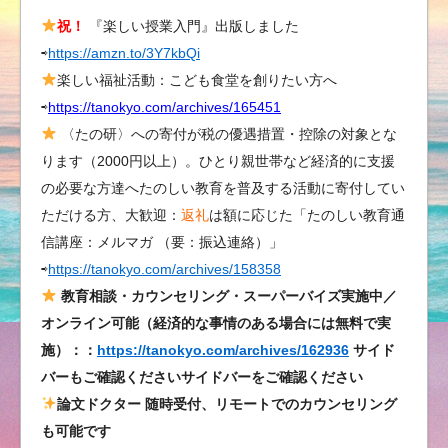
秋
祝！
『楽しい授業入門』出版しました
の
⇨
https://amzn.to/3Y7kbQi
講
座
楽しい福祉活動：こども食堂を創りたい方へ
早
⇨
https://tanokyo.com/archives/165451
割
〈たの研〉への寄付が税の優遇措置・控除の対象とな
は
ります（2000円以上）。ひとり親世帯など経済的に支援
11
の必要な方達へたのしい教育を普及する活動に寄付してい
／
ただける方、大歓迎：
返礼
は額に応じた「たのしい教育通
11-
信講座：メルマガ （要：振込連絡）」
17:00
⇨
https://tanokyo.com/archives/158358
迄
で
教育相談・カウンセリング・スーパーバイズ実施中／
す！
オンライン可能（経済的な事情のある場合には無料で実
は
施）：：
https://tanokyo.com/archives/162936
サイド
バーもご確認くださいサイドバーをご確認ください
論文ドクター 随時受付、リモートでのカウンセリング
も可能です