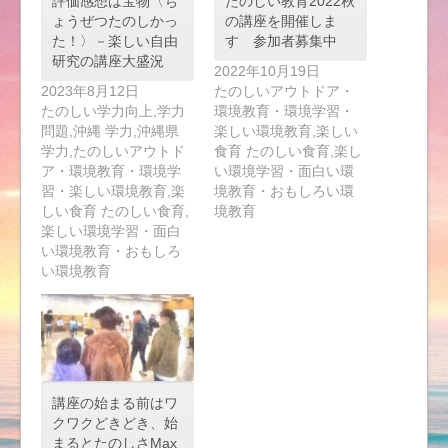
評価感想は宝物〈ち
たのしい教育2022秋
ょうぜつたのしかっ
の講座を開催しま
た！〉－楽しい自由
す 参加者募集中
研究の講座大盛況
2022年10月19日
2023年8月12日
たのしいアウトドア・
たのしい学力向上,学力
環境教育・環境学習・
問題,沖縄 学力,沖縄県
楽しい環境教育,楽しい
学力,たのしいアウトド
食育 たのしい食育,楽し
ア・環境教育・環境学
い環境学習・面白い環
習・楽しい環境教育,楽
境教育・おもしろい環
しい食育 たのしい食育,
境教育
楽しい環境学習・面白
い環境教育・おもしろ
い環境教育
講座の始まる前はワ
クワクどきどき、始
まるとたのしさMax