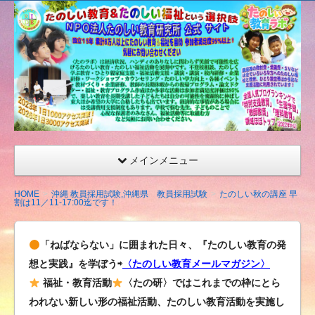
たの
しい
教育
研究
所
（沖
縄）
公式
メインメニュー
サイ
ト
HOME
沖縄 教員採用試験,沖縄県 教員採用試験
たのしい秋の講座 早
割は11／11-17:00迄です！
「ねばならない」に囲まれた日々、『たのしい教育の発
想と実践』を学ぼう⇨
〈たのしい教育メールマガジン〉
福祉・教育活動
〈たの研〉ではこれまでの枠にとら
われない新しい形の福祉活動、たのしい教育活動を実施し