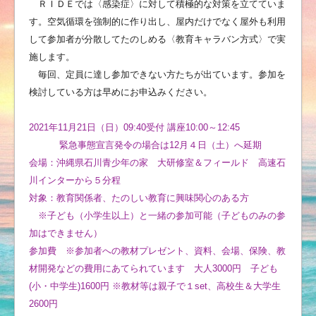
ＲＩＤＥでは〈感染症〉に対して積極的な対策を立てていま
す。空気循環を強制的に作り出し、屋内だけでなく屋外も利用
して参加者が分散してたのしめる〈教育キャラバン方式〉で実
施します。
毎回、定員に達し参加できない方たちが出ています。参加を
検討している方は早めにお申込みください。
2021年11月21日（日）09:40受付 講座10:00～12:45
緊急事態宣言発令の場合は12月４日（土）へ延期
会場：沖縄県石川青少年の家 大研修室＆フィールド 高速石
川インターから５分程
対象：教育関係者、たのしい教育に興味関心のある方
※子ども（小学生以上）と一緒の参加可能（子どものみの参
加はできません）
参加費 ※参加者への教材プレゼント、資料、会場、保険、教
材開発などの費用にあてられています 大人3000円 子ども
(小・中学生)1600円 ※教材等は親子で１set、高校生＆大学生
2600円