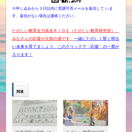
※申し込みから３日以内に受講可否メールを返信して いま
す、返信がない場合は連絡ください。
たのしい教育全力疾走ＲＩＤＥ（たのしい教育研究所）、
みなさんの応援が元気の源です。
一緒にたのしく賢く明る
い未来を育てましょう。このクリックで〈応援〉の一票が
入ります！
関連