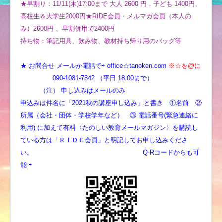
★早割り：11/11(木)17:00まで 大人 2600 円，子ども 1400円、
高校生＆大学生2000円★RIDE会員・メルマガ会員（本人の
み）2600円 、早割併用で2400円
持ち物：筆記用具、飲み物、教材持ち帰り用のバッグ等
★ お問合せ メールか電話で⇨ office☆tanoken.com
※☆を@に
090-1081-7842 （平日 18:00まで）
（注） 申し込みはメールのみ
申込みは件名に「2021秋の講座申し込み」と書き ①名前 ②
所属（会社・団体・学校学年など） ③ 電話番号(緊急連絡に
利用) に加えて有料〈たのしい教育メールマガジン〉を購読し
ている方は「ＲＩＤＥ会員」と明記してお申し込みくださ
い。 Q-Rコードからも可
能 ⇨