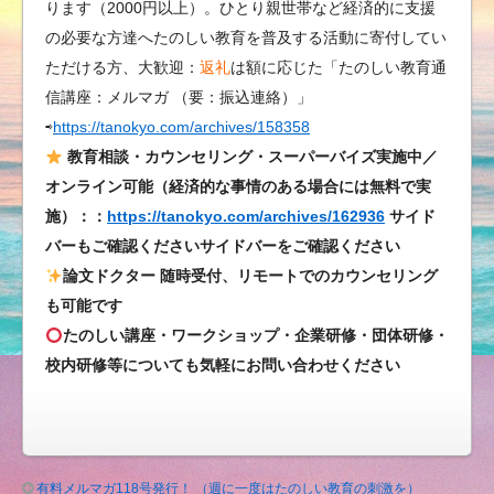
ります（2000円以上）。ひとり親世帯など経済的に支援
植」
の必要な方達へたのしい教育を普及する活動に寄付してい
は
ただける方、大歓迎：
返礼
は額に応じた「たのしい教育通
信講座：メルマガ （要：振込連絡）」
⇨
https://tanokyo.com/archives/158358
教育相談・カウンセリング・スーパーバイズ実施中／
オンライン可能（経済的な事情のある場合には無料で実
施）：：
https://tanokyo.com/archives/162936
サイド
バーもご確認くださいサイドバーをご確認ください
論文ドクター 随時受付、リモートでのカウンセリング
も可能です
たのしい講座・ワークショップ・企業研修・団体研修・
校内研修等についても気軽にお問い合わせください
有料メルマガ118号発行！ （週に一度はたのしい教育の刺激を）