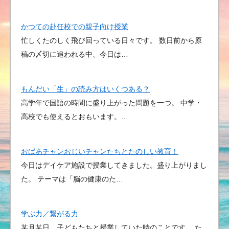
かつての赴任校での親子向け授業
忙しくたのしく飛び回っている日々です。 数日前から原
稿の〆切に追われる中、今日は…
もんだい「生」の読み方はいくつある？
高学年で国語の時間に盛り上がった問題を一つ。 中学・
高校でも使えるとおもいます。…
おばあチャンおじいチャンたちとたのしい教育！
今日はデイケア施設で授業してきました。盛り上がりまし
た。 テーマは「脳の健康のた…
学ぶ力／繋がる力
某月某日、子どもたちと授業していた時のことです。 た