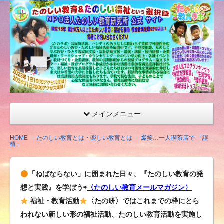
たの
しい
教育
研究
所
（沖
縄）
公式
メインメニュー
サイ
ト
HOME
たのしい教育とは・楽しい教育とは
爆笑…一人喫茶店で 「誤
植」
「ねばならない」に囲まれた日々、『たのしい教育の発
想と実践』を学ぼう⇨
〈たのしい教育メールマガジン〉
福祉・教育活動
〈たの研〉ではこれまでの枠にとら
われない新しい形の福祉活動、たのしい教育活動を実施し