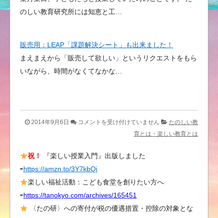
のしい教育研究所には知恵と工…
販売用：LEAP「課題解決シート」も出来ました！
まえまえから「販売して欲しい」というリクエストをもら
いながら、時間がなくてなかな…
爆
2014年9月6日
コメントを受け付けていません
たのしい教
笑…
育とは・楽しい教育とは
一
祝！
『楽しい授業入門』出版しました
人
⇨
https://amzn.to/3Y7kbQi
喫
茶
楽しい福祉活動：こども食堂を創りたい方へ
店
⇨
https://tanokyo.com/archives/165451
で
〈たの研〉への寄付が税の優遇措置・控除の対象とな
「誤