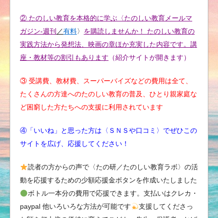
② たのしい教育を本格的に学ぶ〈たのしい教育メールマ
ガジン-週刊
／
有料
〉
を購読しませんか！ たのしい教育の
実践方法から発想法、映画の章ほか充実した内容です。講
座・教材等の割引もあります
（紹介サイトが開きます）
③ 受講費、教材費、スーパーバイズなどの費用は全て、
たくさんの方達へのたのしい教育の普及、ひとり親家庭な
ど困窮した方たちへの支援に利用されています
④「いいね」と思った方は〈ＳＮＳや口コミ〉でぜひこの
サイトを広げ、応援してください！
読者の方からの声で〈たの研／たのしい教育ラボ〉の活
動を応援するための少額応援金ボタンを作成いたしました
ボトル一本分の費用で応援できます。支払いはクレカ・
paypal 他いろいろな方法が可能です
支援してくださっ