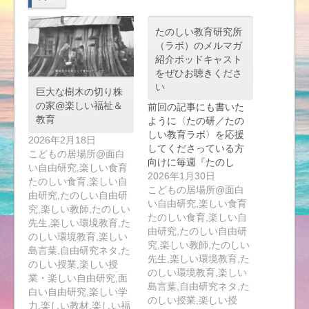
たのしい教育研究所
（ラボ）のメルマガ
紹介ポッドキャスト
をぜひお聴きくださ
い
巨大な樹木の切り株
の家@楽しい福祉＆
前回の記事にも書いた
教育
ように〈たの研／たの
しい教育ラボ〉を応援
2026年2月18日
してくださっている方
こどもの居場所@面白
向けに毎週『たのし
い自由研究,楽しい食育
い…
2026年1月30日
たのしい食育,楽しい自
こどもの居場所@面白
由研究,たのしい自由研
い自由研究,楽しい食育
究,楽しい教師,たのしい
たのしい食育,楽しい自
先生,楽しい環境教育,た
由研究,たのしい自由研
のしい環境教育,楽しい
究,楽しい教師,たのしい
島言葉,自由研究ネタ,た
先生,楽しい環境教育,た
のしい授業,楽しい授
のしい環境教育,楽しい
業・楽しい自由研究,面
島言葉,自由研究ネタ,た
白い自由研究,楽しい学
のしい授業,楽しい授
力,楽しい教材,楽しい福