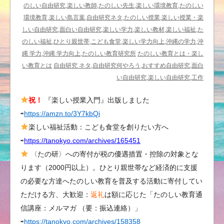
ウ
のしい自由研究,楽しい教師,たのしい先生,楽しい環境教育,たのしい
キ
環境教育,楽しい島言葉,自由研究ネタ,たのしい授業,楽しい授業・楽
ュ
しい自由研究,面白い自由研究,楽しい学力,楽しい教材,楽しい福祉,た
ウ
のしい福祉,ひとり親世帯,こども食堂,楽しい学力向上,沖縄の学力,沖
ハ
縄 学力,沖縄 学力向上,たのしい教育研究所
たのしい教育とは・楽し
グ
い教育とは
自由研究 ネタ,自由研究何やろう,おすすめ自由研究,面白
ロ
い自由研究,楽しい自由研究,工作
ト
祝！
『楽しい授業入門』出版しました
ン
⇨
https://amzn.to/3Y7kbQi
ボ
を
楽しい福祉活動：こども食堂を創りたい方へ
発
⇨
https://tanokyo.com/archives/165451
見
〈たの研〉への寄付が税の優遇措置・控除の対象とな
は
ります（2000円以上）。ひとり親世帯など経済的に支援
の必要な方達へたのしい教育を普及する活動に寄付してい
ただける方、大歓迎：
返礼
は額に応じた「たのしい教育通
信講座：メルマガ （要：振込連絡）」
⇨
https://tanokyo.com/archives/158358