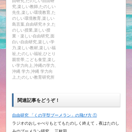
由研究,たのしい自由研
究,楽しい教師,たのしい
先生,楽しい環境教育,た
のしい環境教育,楽しい
島言葉,自由研究ネタ,た
のしい授業,楽しい授
業・楽しい自由研究,面
白い自由研究,楽しい学
力,楽しい教材,楽しい福
祉,たのしい福祉,ひとり
親世帯,こども食堂,楽し
い学力向上,沖縄の学力,
沖縄 学力,沖縄 学力向
上,たのしい教育研究所
関連記事をどうぞ！
自由研究 「くの字型ブーメラン」の飛び方 ①
ラジオのおしゃべりもとてもたのしく終えて，夜はたのし
みのブーメラン研究。 三枚羽…