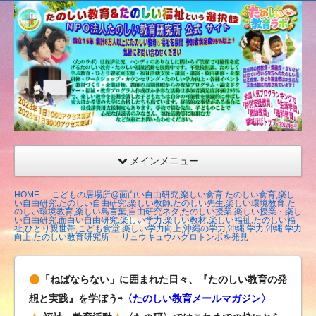
たの
しい
教育
研究
所
（沖
縄）
公式
メインメニュー
サイ
ト
HOME
こどもの居場所@面白い自由研究,楽しい食育 たのしい食育,楽し
い自由研究,たのしい自由研究,楽しい教師,たのしい先生,楽しい環境教育,た
のしい環境教育,楽しい島言葉,自由研究ネタ,たのしい授業,楽しい授業・楽し
い自由研究,面白い自由研究,楽しい学力,楽しい教材,楽しい福祉,たのしい福
祉,ひとり親世帯,こども食堂,楽しい学力向上,沖縄の学力,沖縄 学力,沖縄 学力
向上,たのしい教育研究所
リュウキュウハグロトンボを発見
「ねばならない」に囲まれた日々、『たのしい教育の発
想と実践』を学ぼう⇨
〈たのしい教育メールマガジン〉