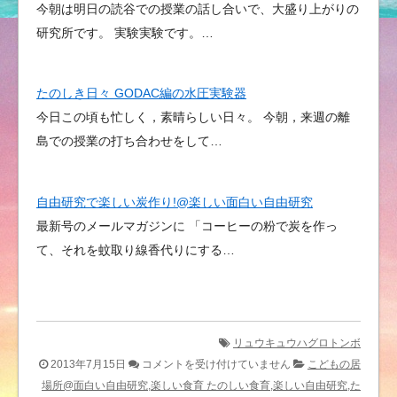
今朝は明日の読谷での授業の話し合いで、大盛り上がりの
研究所です。 実験実験です。…
たのしき日々 GODAC編の水圧実験器
今日この頃も忙しく，素晴らしい日々。 今朝，来週の離
島での授業の打ち合わせをして…
自由研究で楽しい炭作り!@楽しい面白い自由研究
最新号のメールマガジンに 「コーヒーの粉で炭を作っ
て、それを蚊取り線香代りにする…
リュウキュウハグロトンボ
リ
2013年7月15日
コメントを受け付けていません
こどもの居
ュ
場所@面白い自由研究,楽しい食育 たのしい食育,楽しい自由研究,た