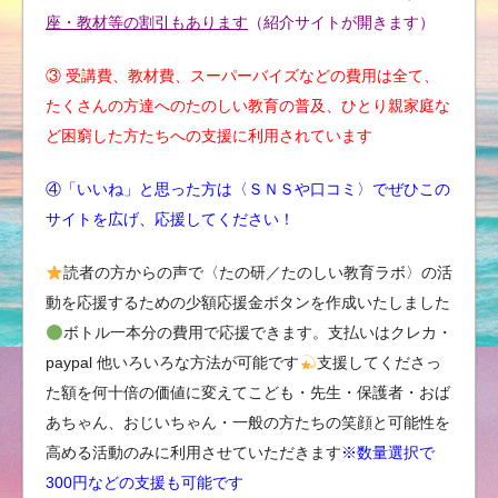
座・教材等の割引もあります
（紹介サイトが開きます）
③ 受講費、教材費、スーパーバイズなどの費用は全て、
たくさんの方達へのたのしい教育の普及、ひとり親家庭な
ど困窮した方たちへの支援に利用されています
④「いいね」と思った方は〈ＳＮＳや口コミ〉でぜひこの
サイトを広げ、応援してください！
読者の方からの声で〈たの研／たのしい教育ラボ〉の活
動を応援するための少額応援金ボタンを作成いたしました
ボトル一本分の費用で応援できます。支払いはクレカ・
paypal 他いろいろな方法が可能です
支援してくださっ
た額を何十倍の価値に変えてこども・先生・保護者・おば
あちゃん、おじいちゃん・一般の方たちの笑顔と可能性を
高める活動のみに利用させていただきます
※数量選択で
300円などの支援も可能です