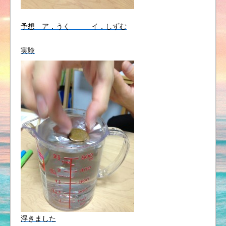
予想 ア．うく イ．しずむ
実験
浮きました