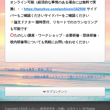
の
オンライン可能（経済的な事情のある場合には無料で実
上
施）：：
https://tanokyo.com/archives/162936
サイド
に
バーもご確認くださいサイドバーをご確認ください
10
論文ドクター 随時受付、リモートでのカウンセリング
円
も可能です
玉
たのしい講座・ワークショップ・企業研修・団体研修・
は
校内研修等についても気軽にお問い合わせください
浮
く
か？
は
たのしい福祉＆教育＝看板に彩り
たのしい福祉＆教育＝ドライヤーで揚がる大きな気球づくり
サブコンテンツ
Copyright ©2026
たのしい教育研究所（沖縄）公式サイト
All Rights