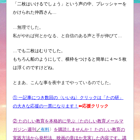
「二枚はいけるでしょう」という声の中、プレッシャーを
かけられた仲西さん…
…無理でした。
私がやれば何とかなる、と自信のある声と手が伸びて…
…でも二枚はむりでした。
もちろん船のようにして、横枠をつけると簡単に４〜５枚
は浮くのですけどね。
とまあ、こんな事を夜中までやっているのでした。
① 一記事につき数回の〈いいね〉クリックは「たの研」
の大きな応援の一票になります！
⬅︎応援クリック
② たのしい教育を本格的に学ぶ〈たのしい教育メールマ
ガジン-週刊
／
有料
〉
を購読しませんか！ たのしい教育の
実践方法から発想法、映画の章ほか充実した内容です。講