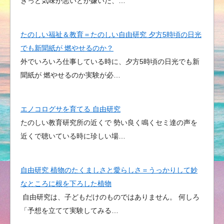
きっと気味が悪いとか嫌いだ、…
たのしい福祉＆教育＝たのしい自由研究 夕方5時頃の日光
でも新聞紙が 燃やせるのか？
外でいろいろ仕事している時に、夕方5時頃の日光でも新
聞紙が 燃やせるのか実験が必…
エノコログサを育てる 自由研究
たのしい教育研究所の近くで 勢い良く鳴くセミ達の声を
近くで聴いている時に珍しい場…
自由研究 植物のたくましさと愛らしさ＝うっかりして妙
なところに根を下ろした植物
自由研究は、子どもだけのものではありません。 何しろ
「予想を立てて実験してみる…