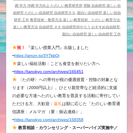
＆
縄 学力,沖縄 学力向上,たのしい教育研究所
実験,自由研究,楽しい自
教
由研究,たのしい自由研究,自由研究ネタ,,面白い自由研究,楽しい自由
育
研究,工作
教育技術・教育方法,楽しい教育技術、たのしい教育方法,
＝
楽しい教育方法
自由研究 ネタ,自由研究何やろう,おすすめ自由研究,
水
面白い自由研究,楽しい自由研究,工作
に
祝！
『楽しい授業入門』出版しました
ア
⇨
https://amzn.to/3Y7kbQi
ル
ミ
楽しい福祉活動：こども食堂を創りたい方へ
ホ
⇨
https://tanokyo.com/archives/165451
イ
〈たの研〉への寄付が税の優遇措置・控除の対象とな
ル
ります（2000円以上）。ひとり親世帯など経済的に支援
を
の必要な方達へたのしい教育を普及する活動に寄付してい
浮
ただける方、大歓迎：
返礼
は額に応じた「たのしい教育通
か
信講座：メルマガ （要：振込連絡）」
べ
⇨
https://tanokyo.com/archives/158358
て、
そ
教育相談・カウンセリング・スーパーバイズ実施中／