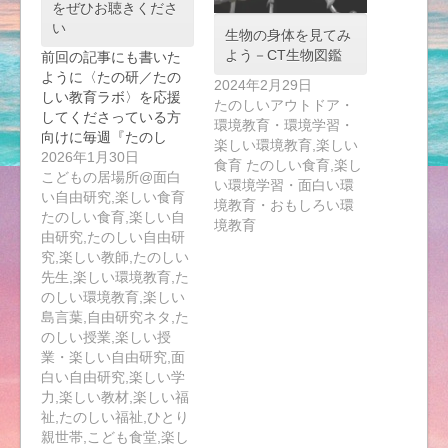
をぜひお聴きくださ
い
生物の身体を見てみ
よう－CT生物図鑑
前回の記事にも書いた
ように〈たの研／たの
2024年2月29日
しい教育ラボ〉を応援
たのしいアウトドア・
してくださっている方
環境教育・環境学習・
向けに毎週『たのし
楽しい環境教育,楽しい
い…
2026年1月30日
食育 たのしい食育,楽し
こどもの居場所@面白
い環境学習・面白い環
い自由研究,楽しい食育
境教育・おもしろい環
たのしい食育,楽しい自
境教育
由研究,たのしい自由研
究,楽しい教師,たのしい
先生,楽しい環境教育,た
のしい環境教育,楽しい
島言葉,自由研究ネタ,た
のしい授業,楽しい授
業・楽しい自由研究,面
白い自由研究,楽しい学
力,楽しい教材,楽しい福
祉,たのしい福祉,ひとり
親世帯,こども食堂,楽し