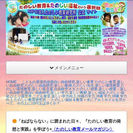
たの
しい
教育
研究
所
（沖
縄）
公式
メインメニュー
サイ
ト
HOME
こどもの居場所@面白い自由研究,楽しい食育 たのしい食育,楽し
い自由研究,たのしい自由研究,楽しい教師,たのしい先生,楽しい環境教育,た
のしい環境教育,楽しい島言葉,自由研究ネタ,たのしい授業,楽しい授業・楽し
い自由研究,面白い自由研究,楽しい学力,楽しい教材,楽しい福祉,たのしい福
祉,ひとり親世帯,こども食堂,楽しい学力向上,沖縄の学力,沖縄 学力,沖縄 学力
向上,たのしい教育研究所
たのしい福祉＆教育＝水にアルミホイルを浮か
べて、その上に10円玉は浮くか？
「ねばならない」に囲まれた日々、『たのしい教育の発
想と実践』を学ぼう⇨
〈たのしい教育メールマガジン〉