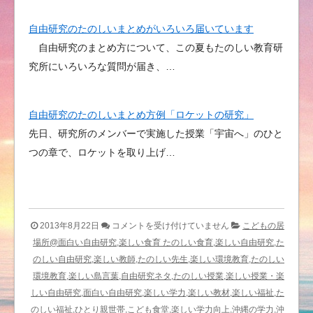
自由研究のたのしいまとめがいろいろ届いています
自由研究のまとめ方について、この夏もたのしい教育研
究所にいろいろな質問が届き、…
自由研究のたのしいまとめ方例「ロケットの研究」
先日、研究所のメンバーで実施した授業「宇宙へ」のひと
つの章で、ロケットを取り上げ…
た
2013年8月22日
コメントを受け付けていません
こどもの居
の
場所@面白い自由研究,楽しい食育 たのしい食育,楽しい自由研究,た
し
のしい自由研究,楽しい教師,たのしい先生,楽しい環境教育,たのしい
い
環境教育,楽しい島言葉,自由研究ネタ,たのしい授業,楽しい授業・楽
福
しい自由研究,面白い自由研究,楽しい学力,楽しい教材,楽しい福祉,た
祉
のしい福祉,ひとり親世帯,こども食堂,楽しい学力向上,沖縄の学力,沖