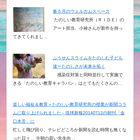
春５月のウェルカムスペース
たのしい教育研究所（ＲＩＤＥ）の
アート担当、小禄さんが新作を持っ
てきてくれまし…
ふうせんスライムをたのしむ子ども
達ーたのしさが未来を拓く
感染症対策と同時並行して実施で
きる「たのしい教育キャラバン」はとてもたくさんの…
楽しい福祉＆教育＝たのしい教育研究所の授業が新聞コラ
ムに取り上げられました－琉球新報20140712の朝刊「金
口木舌」に
忙しく飛び回り、テレビどころか新聞を読む時間も無くな
った日々… 今朝の若い先生向…