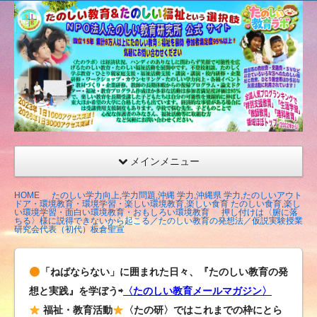
たの
しい
教育
研究
所
（沖
縄）
公式
メインメニュー
サイ
ト
HOME
たのしい学力向上,学力問題,沖縄 学力,沖縄県 学力,たのしいアウト
ドア・環境教育・環境学習・楽しい環境教育,楽しい食育 たのしい食育,楽し
い環境学習・面白い環境教育・おもしろい環境教育
押し付けは〈腑に落
ちる〉様に説得できないから起こる／たのしい教育の発想法／仮説実験授業
研究会代表（初代）板倉聖宣
「ねばならない」に囲まれた日々、『たのしい教育の発
想と実践』を学ぼう⇨
〈たのしい教育メールマガジン〉
福祉・教育活動
〈たの研〉ではこれまでの枠にとら