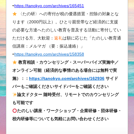
で
⇨
https://tanokyo.com/archives/165451
き
〈たの研〉への寄付が税の優遇措置・控除の対象とな
な
ります（2000円以上）。ひとり親世帯など経済的に支援
い
の必要な方達へたのしい教育を普及する活動に寄付してい
か
ただける方、大歓迎：
返礼
は額に応じた「たのしい教育通
ら
信講座：メルマガ （要：振込連絡）」
起
⇨
https://tanokyo.com/archives/158358
こ
る
教育相談・カウンセリング・スーパーバイズ実施中／
／
オンライン可能（経済的な事情のある場合には無料で実
た
施）：：
https://tanokyo.com/archives/162936
サイド
の
バーもご確認くださいサイドバーをご確認ください
し
論文ドクター 随時受付、リモートでのカウンセリング
い
も可能です
教
たのしい講座・ワークショップ・企業研修・団体研修・
育
校内研修等についても気軽にお問い合わせください
の
発
想