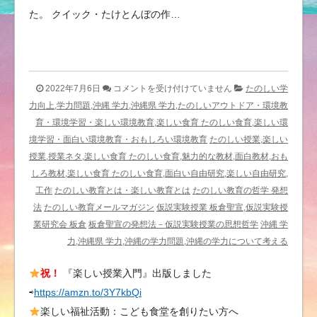
た。 クイック・たけとんぼの作…
押
2022年7月6日
コメントを受け付けていません
たのしい学
し
力向上,学力問題,沖縄 学力,沖縄県 学力,たのしいアウトドア・環境教
付
育・環境学習・楽しい環境教育,楽しい食育 たのしい食育,楽しい環
け
境学習・面白い環境教育・おもしろい環境教育
たのしい授業,楽しい
は
授業,授業ネタ,楽しい食育 たのしい食育,魅力的な教材,面白教材,おも
〈腑
しろ教材,楽しい食育 たのしい食育,面白い自由研究,楽しい自由研究,
に
工作
たのしい教育とは・楽しい教育とは
たのしい教育の哲学 発想
落
法
たのしい教育メールマガジン
仮説実験授業 板倉聖宣,仮説実験授
ち
業研究会 板倉
板倉聖宣の発想法－仮説実験授業の思想哲学
沖縄 学
る〉
力,沖縄県 学力,沖縄の学力問題,沖縄の学力について考える
様
祝！
『楽しい授業入門』出版しました
に
⇨
https://amzn.to/3Y7kbQi
説
得
楽しい福祉活動：こども食堂を創りたい方へ