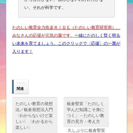
い、それが科学です。
たのしい教育全力疾走ＲＩＤＥ（たのしい教育研究所）、
みなさんの応援が元気の源です。
一緒にたのしく賢く明る
い未来を育てましょう。このクリックで〈応援〉の一票が
入ります！
関連
たのしい教育の発想
板倉聖宣「たのしく
法／板倉発想法入門
学んだ知識こそ身に
〈わからないけど楽
つく」－たのしい教
しい〉〈わかるから
育の見方・考え方
楽しい〉
久しぶりに板倉聖宣