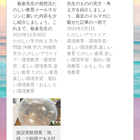
板倉先生の発想法た
先生のものの見方・考
のしい教育メールマガ
え方を紹介しましょ
ジンに書いた内容を少
う、最近のメルマガに
し紹介しましょう。こ
載せた記事の一部で
れまで、板倉先生の
す。…
2024年2月1日
講…
2023年11月30日
たのしいアウトドア・
たのしい学力向上,学力
環境教育・環境学習・
問題,沖縄 学力,沖縄県
楽しい環境教育,楽しい
学力,たのしいアウトド
食育 たのしい食育,楽し
ア・環境教育・環境学
い環境学習・面白い環
習・楽しい環境教育,楽
境教育・おもしろい環
しい食育 たのしい食育,
境教育
楽しい環境学習・面白
い環境教育・おもしろ
い環境教育
仮説実験授業「地
球」で利用できる巨