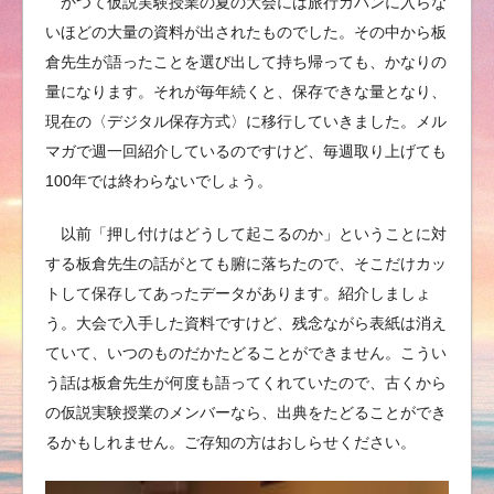
かつて仮説実験授業の夏の大会には旅行カバンに入らな
いほどの大量の資料が出されたものでした。その中から板
倉先生が語ったことを選び出して持ち帰っても、かなりの
量になります。それが毎年続くと、保存できな量となり、
現在の〈デジタル保存方式〉に移行していきました。メル
マガで週一回紹介しているのですけど、毎週取り上げても
100年では終わらないでしょう。
以前「押し付けはどうして起こるのか」ということに対
する板倉先生の話がとても腑に落ちたので、そこだけカッ
トして保存してあったデータがあります。紹介しましょ
う。大会で入手した資料ですけど、残念ながら表紙は消え
ていて、いつのものだかたどることができません。こうい
う話は板倉先生が何度も語ってくれていたので、古くから
の仮説実験授業のメンバーなら、出典をたどることができ
るかもしれません。ご存知の方はおしらせください。